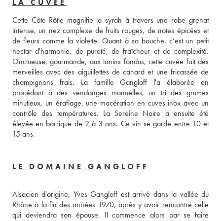
LA CUVÉE
Cette Côte-Rôtie magnifie la syrah à travers une robe grenat 
intense, un nez complexe de fruits rouges, de notes épicées et 
de fleurs comme la violette. Quant à sa bouche, c‘est un petit 
nectar d'harmonie, de pureté, de fraîcheur et de complexité. 
Onctueuse, gourmande, aux tanins fondus, cette cuvée fait des 
merveilles avec des aiguillettes de canard et une fricassée de 
champignons frais. La famille Gangloff l'a élaborée en 
procédant à des vendanges manuelles, un tri des grumes 
minutieux, un éraflage, une macération en cuves inox avec un 
contrôle des températures. La Sereine Noire a ensuite été 
élevée en barrique de 2 à 3 ans. Ce vin se garde entre 10 et 
15 ans.
LE DOMAINE GANGLOFF
Alsacien d'origine, Yves Gangloff est arrivé dans la vallée du 
Rhône à la fin des années 1970, après y avoir rencontré celle 
qui deviendra son épouse. Il commence alors par se faire 