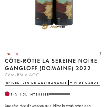
ENCHÈRE
CÔTE-RÔTIE LA SEREINE NOIRE
GANGLOFF (DOMAINE) 2022
Côte-Rôtie AOC
EPICES
VIN DE GASTRONOMIE
VIN DE GARDE
14
%
1.5
L
INTENSITÉ
Une côte-rôtie d'exception qui sublime la syrah grâce à sa