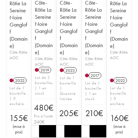
Côte-
Côte-
Côte-
Rôtie La
Rôtie La
Rôtie La
Rôtie La
Rôtie La
Sereine
Sereine
Sereine
Sereine
Sereine
Noire
Noire
Noire
Noire
Noire
Ganglof
Ganglof
Ganglof
Ganglof
Ganglof
f
f
f
f
f
(Domain
(Domain
(Domain
(Domain
(Domain
e)
e)
e)
e)
e)
Côte-Rôtie
Côte-Rôtie
AOC
AOC
Côte-Rôtie
Côte-Rôtie
Côte-Rôtie
AOC
AOC
AOC
2019
2023
2017
Lot de 2
Lot de 1
2022
2022
bouteilles
bouteille
Lot de 1
Lot de 1
| 1 en
Lot de 1
|
bouteille
bouteille
stock
bouteille
Quantité
| 1 en
| 0
| 0
limitée
stock
enchère
enchère
480
€
205
€
210
€
155
€
160
€
Prix à l'unité
240
€
(
mise à
(
mise à
prix
)
prix
)