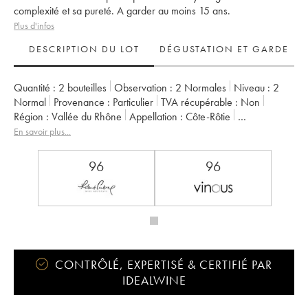
complexité et sa pureté. A garder au moins 15 ans.
Plus d'infos
DESCRIPTION DU LOT
DÉGUSTATION ET GARDE
Quantité :
2 bouteilles
Observation :
2 Normales
Niveau :
2
Normal
Provenance :
particulier
TVA récupérable :
non
Région :
Vallée du Rhône
Appellation :
Côte-Rôtie
Propriétaire :
Gangloff (Domaine)
En savoir plus...
96
96
CONTRÔLÉ, EXPERTISÉ & CERTIFIÉ PAR
IDEALWINE