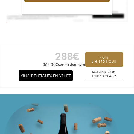
288
€
VOIR
L'HISTORIQUE
362,30
€
commission incluse
MISE À PRIX:
288
€
VINS IDENTIQUES EN VENTE
ESTIMATION:
420
€