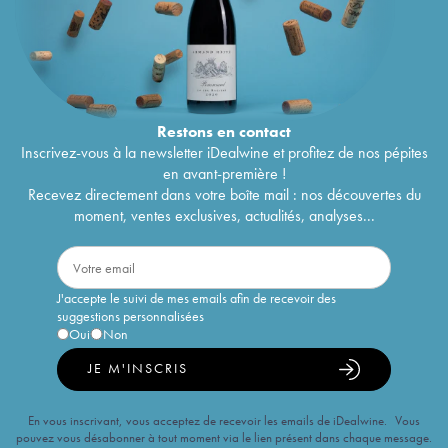
Restons en
contact
Inscrivez-vous à la newsletter iDealwine et profitez de nos pépites
en avant-première !
Recevez directement dans votre boîte mail : nos découvertes du
moment, ventes exclusives, actualités, analyses...
J'accepte le suivi de mes emails afin de recevoir des
suggestions personnalisées
Oui
Non
JE M'INSCRIS
En vous inscrivant, vous acceptez de recevoir les emails de iDealwine. Vous
pouvez vous désabonner à tout moment via le lien présent dans chaque message.