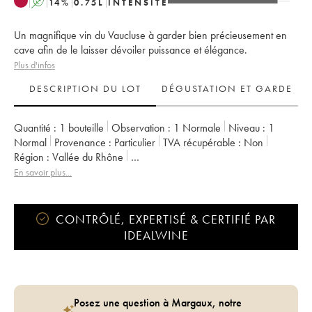
A
14
%
0.75
L
INTENSITÉ
Un magnifique vin du Vaucluse à garder bien précieusement en
cave afin de le laisser dévoiler puissance et élégance.
Plus d'infos
DESCRIPTION DU LOT
DÉGUSTATION ET GARDE
Quantité :
1 bouteille
Observation :
1 Normale
Niveau :
1
Normal
Provenance :
particulier
TVA récupérable :
non
Région :
Vallée du Rhône
Appellation :
Vaucluse (Vin de Pays de Vaucluse)
En savoir plus...
Propriétaire :
Domaine Gourt de Mautens - Jérôme Bressy
CONTRÔLÉ, EXPERTISÉ & CERTIFIÉ PAR
IDEALWINE
Posez une question à Margaux, notre