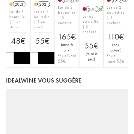
2015
A
2015
A
2021
2021
Lot de 3
Lot de 2
2015
A
Lot de 1
Lot de 1
bouteilles
bouteilles
Lot de 1
bouteille
bouteille
| 0
| 1
bouteille
| 1 en
| 1 en
enchère
enchère
| 0
stock
stock
enchère
165
€
110
€
48
€
55
€
55
€
(
mise à
(
prix
prix
)
actuel
)
(
mise à
Prix à l'unité
Prix à
prix
)
55
€
55
€
l'unité
IDEALWINE VOUS SUGGÈRE