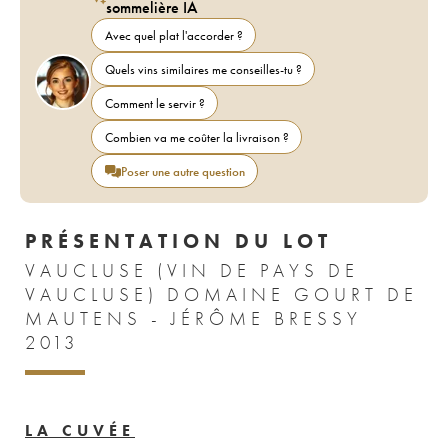
sommelière IA
Avec quel plat l'accorder ?
Quels vins similaires me conseilles-tu ?
Comment le servir ?
Combien va me coûter la livraison ?
Poser une autre question
PRÉSENTATION DU LOT
VAUCLUSE (VIN DE PAYS DE
VAUCLUSE) DOMAINE GOURT DE
MAUTENS - JÉRÔME BRESSY
2013
LA CUVÉE