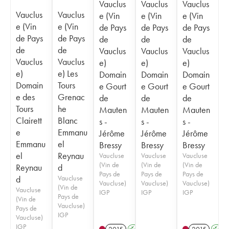
Vauclus
Vauclus
Vauclus
Vauclus
Vauclus
e (Vin
e (Vin
e (Vin
e (Vin
e (Vin
de Pays
de Pays
de Pays
de Pays
de Pays
de
de
de
de
de
Vauclus
Vauclus
Vauclus
Vauclus
Vauclus
e)
e)
e)
e)
e) Les
Domain
Domain
Domain
Domain
Tours
e Gourt
e Gourt
e Gourt
e des
Grenac
de
de
de
Tours
he
Mauten
Mauten
Mauten
Clairett
Blanc
s -
s -
s -
e
Emmanu
Jérôme
Jérôme
Jérôme
Emmanu
el
Bressy
Bressy
Bressy
el
Reynau
Vaucluse
Vaucluse
Vaucluse
(Vin de
(Vin de
(Vin de
Reynau
d
Pays de
Pays de
Pays de
d
Vaucluse
Vaucluse)
Vaucluse)
Vaucluse)
(Vin de
Vaucluse
IGP
IGP
IGP
Pays de
(Vin de
Vaucluse)
Pays de
IGP
Vaucluse)
IGP