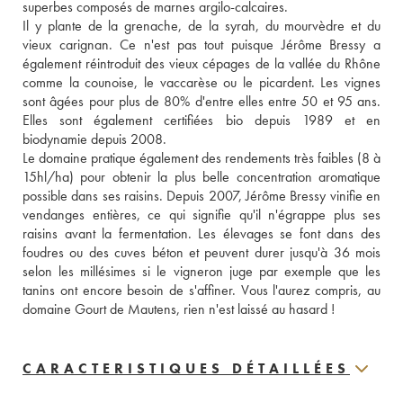
superbes composés de marnes argilo-calcaires. 
Il y plante de la grenache, de la syrah, du mourvèdre et du 
vieux carignan. Ce n'est pas tout puisque Jérôme Bressy a 
également réintroduit des vieux cépages de la vallée du Rhône 
comme la counoise, le vaccarèse ou le picardent. Les vignes 
sont âgées pour plus de 80% d'entre elles entre 50 et 95 ans. 
Elles sont également certifiées bio depuis 1989 et en 
biodynamie depuis 2008. 
Le domaine pratique également des rendements très faibles (8 à 
15hl/ha) pour obtenir la plus belle concentration aromatique 
possible dans ses raisins. Depuis 2007, Jérôme Bressy vinifie en 
vendanges entières, ce qui signifie qu'il n'égrappe plus ses 
raisins avant la fermentation. Les élevages se font dans des 
foudres ou des cuves béton et peuvent durer jusqu'à 36 mois 
selon les millésimes si le vigneron juge par exemple que les 
tanins ont encore besoin de s'affiner. Vous l'aurez compris, au 
domaine Gourt de Mautens, rien n'est laissé au hasard !  
CARACTERISTIQUES DÉTAILLÉES