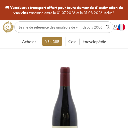
🚚
Vendeurs :
transport offert pour toute demande d’estimation de
vos vins
transmise entre le 01.07.2026 et le 31.08.2026 inclus*
Acheter
Cote
Encyclopédie
VENDRE