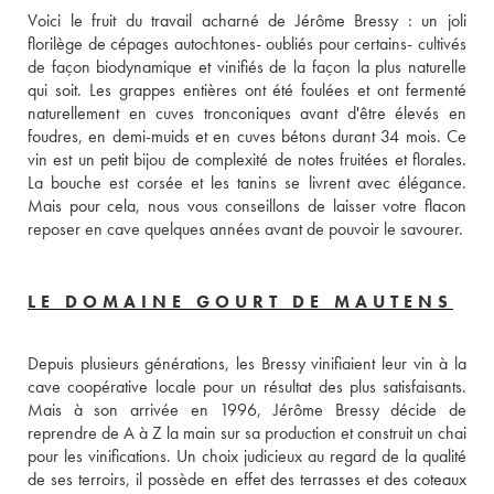
Voici le fruit du travail acharné de Jérôme Bressy : un joli 
florilège de cépages autochtones- oubliés pour certains- cultivés 
de façon biodynamique et vinifiés de la façon la plus naturelle 
qui soit. Les grappes entières ont été foulées et ont fermenté 
naturellement en cuves tronconiques avant d'être élevés en 
foudres, en demi-muids et en cuves bétons durant 34 mois. Ce 
vin est un petit bijou de complexité de notes fruitées et florales. 
La bouche est corsée et les tanins se livrent avec élégance. 
Mais pour cela, nous vous conseillons de laisser votre flacon 
reposer en cave quelques années avant de pouvoir le savourer.
LE DOMAINE GOURT DE MAUTENS
Depuis plusieurs générations, les Bressy vinifiaient leur vin à la 
cave coopérative locale pour un résultat des plus satisfaisants. 
Mais à son arrivée en 1996, Jérôme Bressy décide de 
reprendre de A à Z la main sur sa production et construit un chai 
pour les vinifications. Un choix judicieux au regard de la qualité 
de ses terroirs, il possède en effet des terrasses et des coteaux 