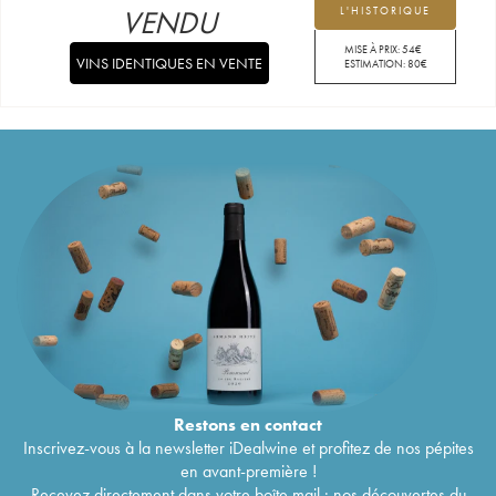
VENDU
L'HISTORIQUE
MISE À PRIX:
54
€
VINS IDENTIQUES EN VENTE
ESTIMATION:
80
€
Restons en
contact
Inscrivez-vous à la newsletter iDealwine et profitez de nos pépites
en avant-première !
Recevez directement dans votre boîte mail : nos découvertes du