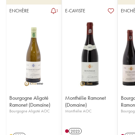
ENCHÈRE
E-CAVISTE
ENCHÈ
1
Bourgogne Aligoté
Monthélie Ramonet
Bourgo
Ramonet (Domaine)
(Domaine)
Ramon
Bourgogne Aligoté AOC
Monthélie AOC
Bourgo
2023