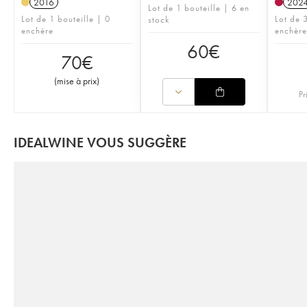
2016
202
Lot de 1 bouteille | 6 en
Lot de 1 bouteille | 0
Lot de 3
stock
enchère
enchère
60
€
70
€
(
mise à prix
)
Pr
IDEALWINE VOUS SUGGÈRE