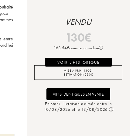
uhaité 
goce – 
gammes 
VENDU
130
€
 entre 
urd'hui 
163,54
€
commission incluse
VOIR L'HISTORIQUE
MISE À PRIX:
130
€
ESTIMATION:
230
€
VINS IDENTIQUES EN VENTE
En stock, livraison estimée entre le
10/08/2026 et le 13/08/2026