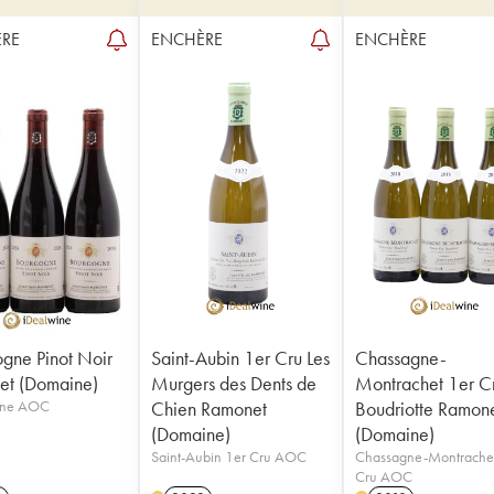
RE
ENCHÈRE
ENCHÈRE
gne Pinot Noir
Saint-Aubin 1er Cru Les
Chassagne-
et (Domaine)
Murgers des Dents de
Montrachet 1er C
gne AOC
Chien Ramonet
Boudriotte Ramon
(Domaine)
(Domaine)
Saint-Aubin 1er Cru AOC
Chassagne-Montrache
Cru AOC