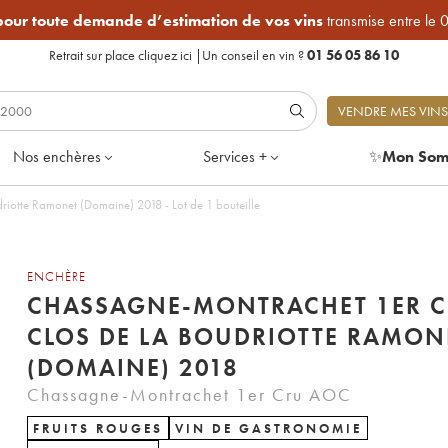
 pour toute demande d’estimation de vos vins
transmise entre le 
Retrait sur place
cliquez ici
|
Un conseil en vin ?
01 56 05 86 10
VENDRE MES VINS
Nos enchères
Services +
✨
Mon Som
iotte Ramonet (Domaine) 2018 - Lot de 1 bouteille
ENCHÈRE
CHASSAGNE-MONTRACHET 1ER 
CLOS DE LA BOUDRIOTTE RAMON
(DOMAINE) 2018
Chassagne-Montrachet 1er Cru AOC
FRUITS ROUGES
VIN DE GASTRONOMIE