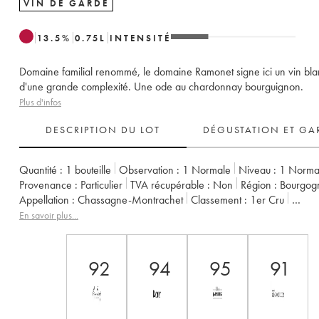
VIN DE GARDE
13.5
%
0.75
L
INTENSITÉ
Domaine familial renommé, le domaine Ramonet signe ici un vin bl
d'une grande complexité. Une ode au chardonnay bourguignon.
Plus d'infos
DESCRIPTION DU LOT
DÉGUSTATION ET GA
Quantité :
1 bouteille
Observation :
1 Normale
Niveau :
1
Norma
Provenance :
particulier
TVA récupérable :
non
Région :
Bourgog
Appellation :
Chassagne-Montrachet
Classement :
1er Cru
Propriétaire :
Ramonet (Domaine)
En savoir plus...
92
94
95
91