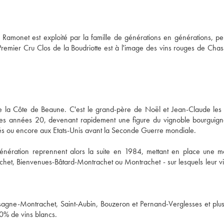
Ramonet est exploité par la famille de générations en générations, per
 Premier Cru Clos de la Boudriotte est à l'image des vins rouges de Cha
de la Côte de Beaune. C'est le grand-père de Noël et Jean-Claude les a
s les années 20, devenant rapidement une figure du vignoble bourguign
génération reprennent alors la suite en 1984, mettant en place une mei
achet, Bienvenues-Bâtard-Montrachet ou Montrachet - sur lesquels leur vi
ssagne-Montrachet, Saint-Aubin, Bouzeron et Pernand-Verglesses et plus