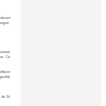
durant 
ssagne-
ctuels 
on. Ce 
lleure 
gnoble 
 de 24 