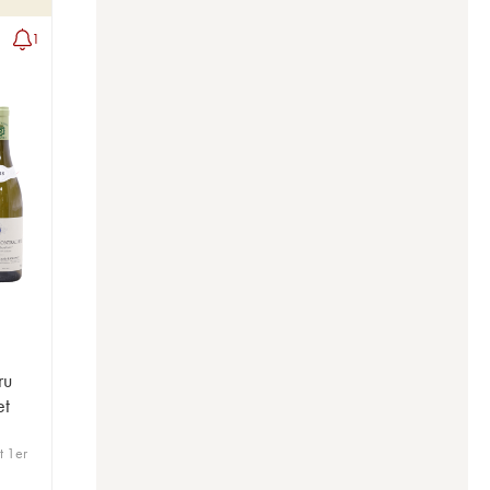
1
ru
et
t 1er