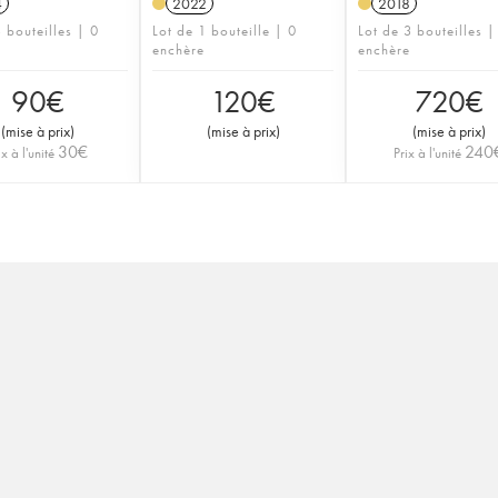
4
2022
2018
 bouteilles | 0
Lot de 1 bouteille | 0
Lot de 3 bouteilles |
enchère
enchère
90
€
120
€
720
€
(
mise à prix
)
(
mise à prix
)
(
mise à prix
)
30
€
240
ix à l'unité
Prix à l'unité