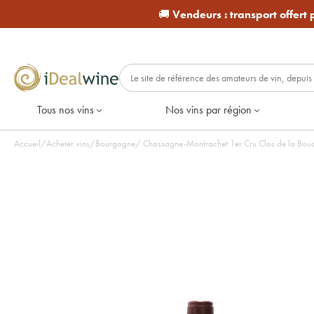
🚚
Vendeurs :
transport offert
Tous nos vins
Nos vins par région
Accueil
/
Acheter vins
/
Bourgogne
/
Chassagne-Montrachet 1er Cru Clos de la Boudr