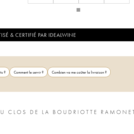
ISÉ & CERTIFIÉ PAR IDEALWINE
tu ?
Comment le servir ?
Combien va me coûter la livraison ?
U CLOS DE LA BOUDRIOTTE RAMONE