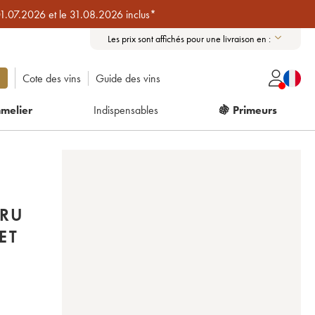
01.07.2026 et le 31.08.2026 inclus*
Les prix sont affichés pour une livraison en :
Cote des vins
Guide des vins
melier
Indispensables
🍇 Primeurs
CRU
ET