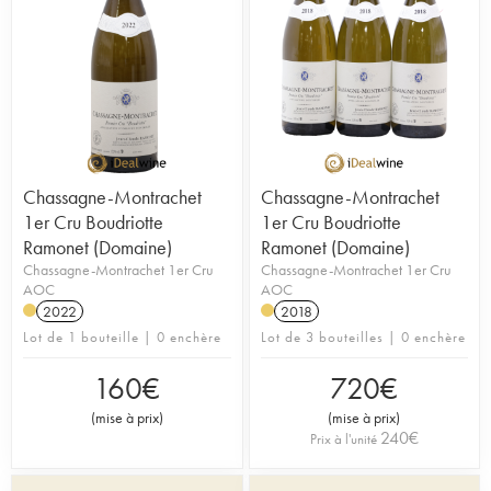
Chassagne-Montrachet
Chassagne-Montrachet
1er Cru Boudriotte
1er Cru Boudriotte
Ramonet (Domaine)
Ramonet (Domaine)
Chassagne-Montrachet 1er Cru
Chassagne-Montrachet 1er Cru
AOC
AOC
2022
2018
Lot de 1 bouteille | 0 enchère
Lot de 3 bouteilles | 0 enchère
160
€
720
€
(
mise à prix
)
(
mise à prix
)
240
€
Prix à l'unité