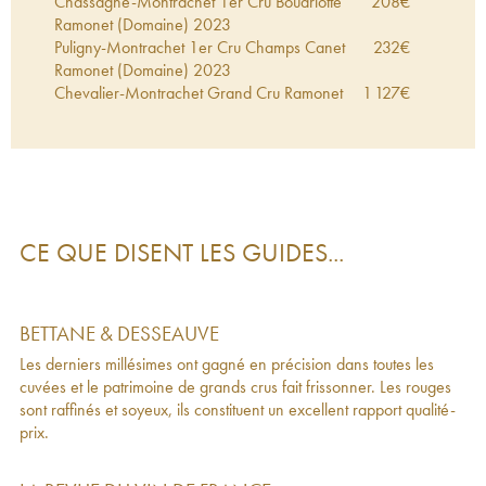
Chassagne-Montrachet 1er Cru Boudriotte
208
€
Ramonet (Domaine)
2023
Puligny-Montrachet 1er Cru Champs Canet
232
€
Ramonet (Domaine)
2023
Chevalier-Montrachet Grand Cru Ramonet
1 127
€
(Domaine)
2023
Chassagne-Montrachet 1er Cru Les Vergers
188
€
Ramonet (Domaine)
2023
Puligny-Montrachet Ramonet (Domaine)
2023
138
€
Puligny-Montrachet Les Enseignères Ramonet
200
€
(Domaine)
2023
CE QUE DISENT LES GUIDES...
Bouzeron Ramonet (Domaine)
2023
50
€
Chassagne-Montrachet 1er Cru Clos du
225
€
Cailleret Ramonet (Domaine)
2023
Bourgogne Pinot Noir Ramonet (Domaine)
2023
38
€
BETTANE & DESSEAUVE
Saint-Aubin 1er Cru Les Murgers des Dents de
116
€
Les derniers millésimes ont gagné en précision dans toutes les
Chien Ramonet (Domaine)
2023
cuvées et le patrimoine de grands crus fait frissonner. Les rouges
Monthélie 1er Cru Ramonet (Domaine)
2023
63
€
sont raffinés et soyeux, ils constituent un excellent rapport qualité-
Corton-Charlemagne Grand Cru Ramonet
688
€
prix.
(Domaine)
2023
Bourgogne Les Durots Chardonnay Ramonet
73
€
(Domaine)
2023