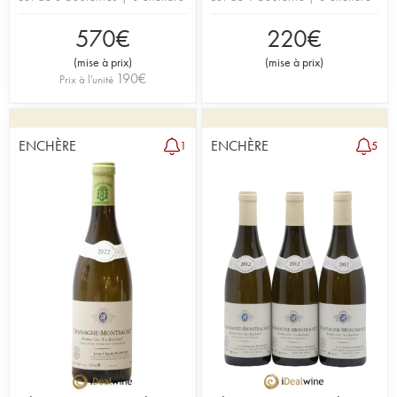
570
€
220
€
(
mise à prix
)
(
mise à prix
)
190
€
Prix à l'unité
ENCHÈRE
ENCHÈRE
1
5