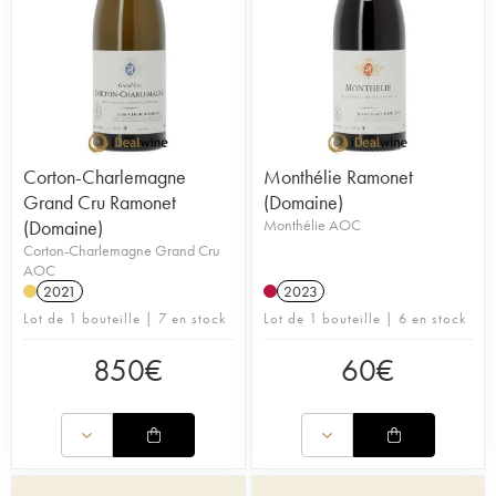
Corton-Charlemagne
Monthélie Ramonet
Grand Cru Ramonet
(Domaine)
(Domaine)
Monthélie AOC
Corton-Charlemagne Grand Cru
AOC
2021
2023
Lot de 1 bouteille | 7 en stock
Lot de 1 bouteille | 6 en stock
850
€
60
€