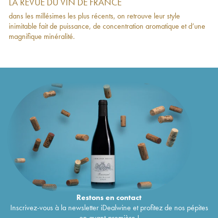
LA REVUE DU VIN DE FRANCE
Monthélie Ramonet (Domaine)
2023
57
€
dans les millésimes les plus récents, on retrouve leur style
Chassagne-Montrachet 1er Cru Abbaye de
200
€
inimitable fait de puissance, de concentration aromatique et d’une
Morgeot Ramonet (Domaine)
2022
magnifique minéralité.
Bienvenues-Bâtard-Montrachet Grand Cru
751
€
Ramonet (Domaine)
2022
Bâtard-Montrachet Grand Cru Ramonet
730
€
(Domaine)
2022
Montrachet Grand Cru Ramonet (Domaine)
2 534
€
2022
Chassagne-Montrachet 1er Cru Les Ruchottes
288
€
Ramonet (Domaine)
2022
Chassagne-Montrachet Ramonet (Domaine)
132
€
2022
Chassagne-Montrachet 1er Cru Morgeot
201
€
Ramonet (Domaine)
2022
Chassagne-Montrachet 1er Cru Les Caillerets
252
€
Ramonet (Domaine)
2022
Chassagne-Montrachet 1er Cru Boudriotte
213
€
Ramonet (Domaine)
2022
Restons en
contact
Puligny-Montrachet 1er Cru Champs Canet
225
€
Inscrivez-vous à la newsletter iDealwine et profitez de nos pépites
Ramonet (Domaine)
2022
en avant-première !