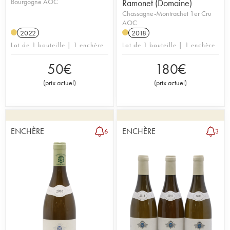
Bourgogne AOC
Ramonet (Domaine)
Chassagne-Montrachet 1er Cru
AOC
2022
2018
Lot de 1 bouteille | 1 enchère
Lot de 1 bouteille | 1 enchère
50
€
180
€
(
prix actuel
)
(
prix actuel
)
ENCHÈRE
ENCHÈRE
6
3