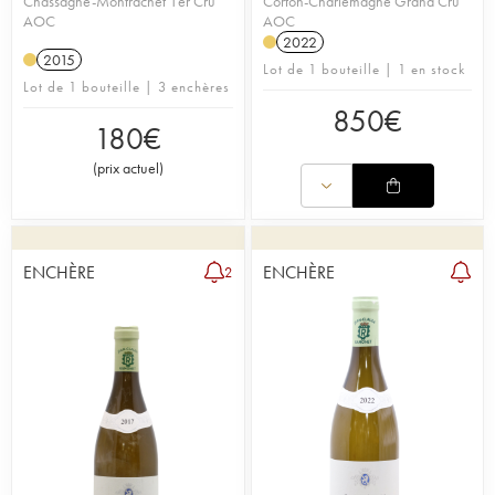
Chassagne-Montrachet 1er Cru
Corton-Charlemagne Grand Cru
AOC
AOC
2022
2015
Lot de 1 bouteille | 1 en stock
Lot de 1 bouteille | 3 enchères
850
€
180
€
(
prix actuel
)
ENCHÈRE
ENCHÈRE
2