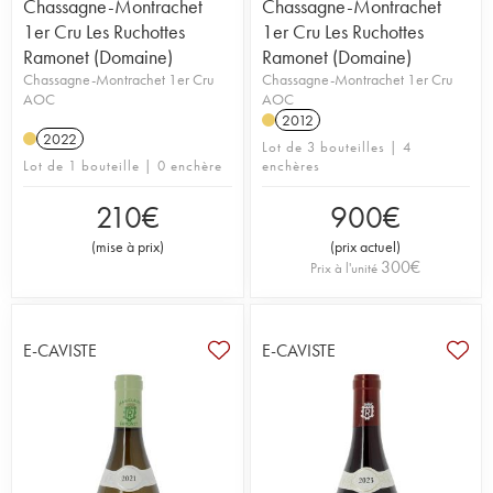
Chassagne-Montrachet
Chassagne-Montrachet
1er Cru Les Ruchottes
1er Cru Les Ruchottes
Ramonet (Domaine)
Ramonet (Domaine)
Chassagne-Montrachet 1er Cru
Chassagne-Montrachet 1er Cru
AOC
AOC
2012
2022
Lot de 3 bouteilles | 4
Lot de 1 bouteille | 0 enchère
enchères
210
€
900
€
(
mise à prix
)
(
prix actuel
)
300
€
Prix à l'unité
E-CAVISTE
E-CAVISTE