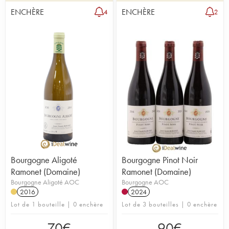
ENCHÈRE
ENCHÈRE
4
2
Bourgogne Aligoté
Bourgogne Pinot Noir
Ramonet (Domaine)
Ramonet (Domaine)
Bourgogne Aligoté AOC
Bourgogne AOC
2016
2024
Lot de 1 bouteille | 0 enchère
Lot de 3 bouteilles | 0 enchère
70
€
90
€