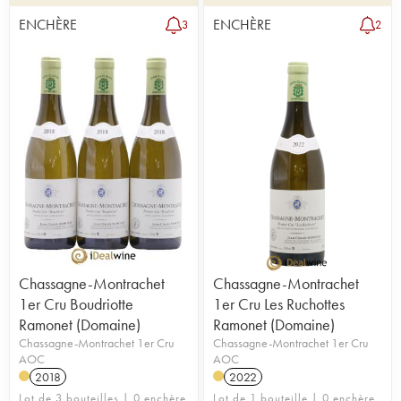
ENCHÈRE
ENCHÈRE
3
2
Chassagne-Montrachet
Chassagne-Montrachet
1er Cru Boudriotte
1er Cru Les Ruchottes
Ramonet (Domaine)
Ramonet (Domaine)
Chassagne-Montrachet 1er Cru
Chassagne-Montrachet 1er Cru
AOC
AOC
2018
2022
Lot de 3 bouteilles | 0 enchère
Lot de 1 bouteille | 0 enchère