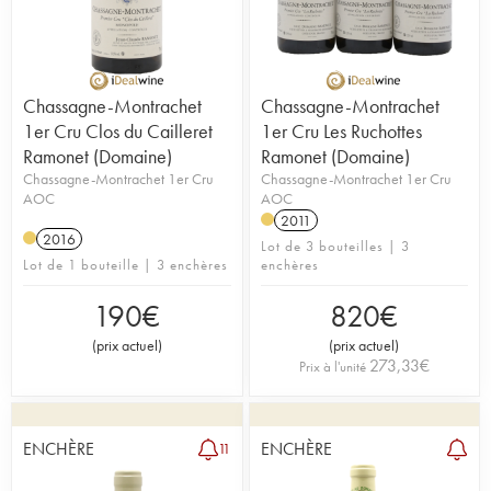
Chassagne-Montrachet
Chassagne-Montrachet
1er Cru Clos du Cailleret
1er Cru Les Ruchottes
Ramonet (Domaine)
Ramonet (Domaine)
Chassagne-Montrachet 1er Cru
Chassagne-Montrachet 1er Cru
AOC
AOC
2011
2016
Lot de 3 bouteilles | 3
Lot de 1 bouteille | 3 enchères
enchères
190
€
820
€
(
prix actuel
)
(
prix actuel
)
273,33
€
Prix à l'unité
ENCHÈRE
ENCHÈRE
11