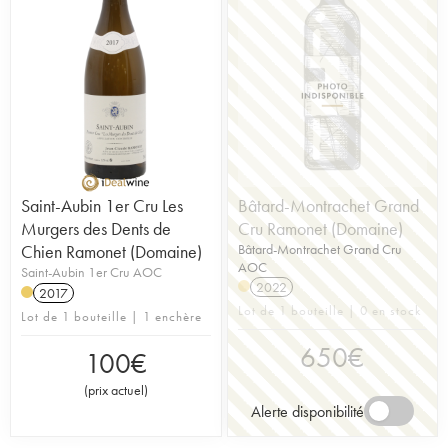
Saint-Aubin 1er Cru Les
Bâtard-Montrachet Grand
Murgers des Dents de
Cru Ramonet (Domaine)
Chien Ramonet (Domaine)
Bâtard-Montrachet Grand Cru
AOC
Saint-Aubin 1er Cru AOC
2022
2017
Lot de 1 bouteille | 0 en stock
Lot de 1 bouteille | 1 enchère
650
€
100
€
(
prix actuel
)
Alerte disponibilité