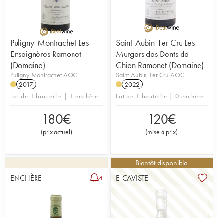
Puligny-Montrachet Les
Saint-Aubin 1er Cru Les
Enseignères Ramonet
Murgers des Dents de
(Domaine)
Chien Ramonet (Domaine)
Puligny-Montrachet AOC
Saint-Aubin 1er Cru AOC
2017
2022
Lot de 1 bouteille | 1 enchère
Lot de 1 bouteille | 0 enchère
180
€
120
€
(
prix actuel
)
(
mise à prix
)
Bientôt disponible
ENCHÈRE
E-CAVISTE
4