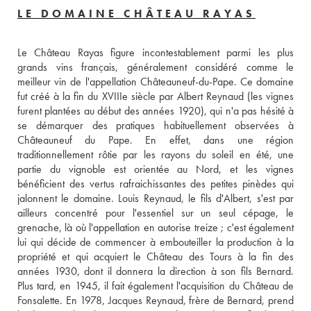
LE DOMAINE CHÂTEAU RAYAS
Le Château Rayas figure incontestablement parmi les plus 
grands vins français, généralement considéré comme le 
meilleur vin de l'appellation Châteauneuf-du-Pape. Ce domaine 
fut créé à la fin du XVIIIe siècle par Albert Reynaud (les vignes 
furent plantées au début des années 1920), qui n'a pas hésité à 
se démarquer des pratiques habituellement observées à 
Châteauneuf du Pape. En effet, dans une région 
traditionnellement rôtie par les rayons du soleil en été, une 
partie du vignoble est orientée au Nord, et les vignes 
bénéficient des vertus rafraichissantes des petites pinèdes qui 
jalonnent le domaine. Louis Reynaud, le fils d'Albert, s'est par 
ailleurs concentré pour l'essentiel sur un seul cépage, le 
grenache, là où l'appellation en autorise treize ; c'est également 
lui qui décide de commencer à embouteiller la production à la 
propriété et qui acquiert le Château des Tours à la fin des 
années 1930, dont il donnera la direction à son fils Bernard. 
Plus tard, en 1945, il fait également l'acquisition du Château de 
Fonsalette. En 1978, Jacques Reynaud, frère de Bernard, prend 