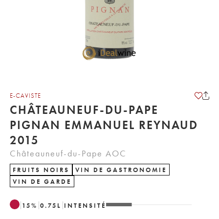
E-CAVISTE
CHÂTEAUNEUF-DU-PAPE
PIGNAN EMMANUEL REYNAUD
2015
Châteauneuf-du-Pape AOC
FRUITS NOIRS
VIN DE GASTRONOMIE
VIN DE GARDE
15
%
0.75
L
INTENSITÉ