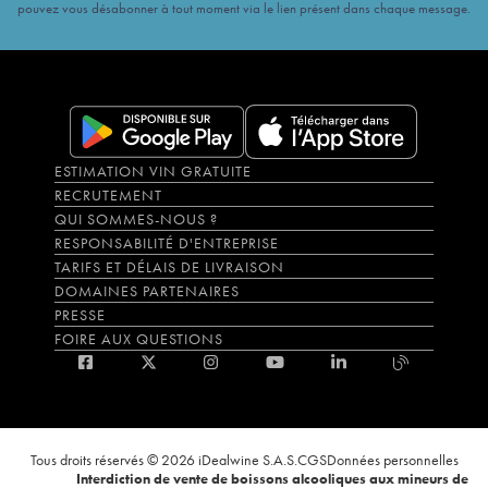
pouvez vous désabonner à tout moment via le lien présent dans chaque message.
ESTIMATION VIN GRATUITE
RECRUTEMENT
QUI SOMMES-NOUS ?
RESPONSABILITÉ D'ENTREPRISE
TARIFS ET DÉLAIS DE LIVRAISON
DOMAINES PARTENAIRES
PRESSE
FOIRE AUX QUESTIONS
Tous droits réservés © 2026 iDealwine S.A.S.
CGS
Données personnelles
Interdiction de vente de boissons alcooliques aux mineurs de