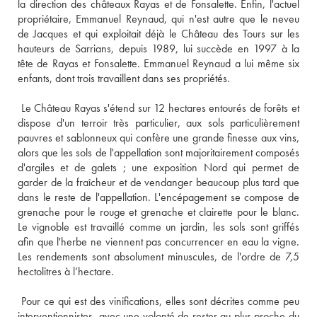
la direction des châteaux Rayas et de Fonsalette. Enfin, l'actuel 
propriétaire, Emmanuel Reynaud, qui n'est autre que le neveu 
de Jacques et qui exploitait déjà le Château des Tours sur les 
hauteurs de Sarrians, depuis 1989, lui succède en 1997 à la 
tête de Rayas et Fonsalette. Emmanuel Reynaud a lui même six 
enfants, dont trois travaillent dans ses propriétés. 
 Le Château Rayas s'étend sur 12 hectares entourés de forêts et 
dispose d'un terroir très particulier, aux sols particulièrement 
pauvres et sablonneux qui confère une grande finesse aux vins, 
alors que les sols de l'appellation sont majoritairement composés 
d'argiles et de galets ; une exposition Nord qui permet de 
garder de la fraîcheur et de vendanger beaucoup plus tard que 
dans le reste de l'appellation. L'encépagement se compose de 
grenache pour le rouge et grenache et clairette pour le blanc. 
Le vignoble est travaillé comme un jardin, les sols sont griffés 
afin que l'herbe ne viennent pas concurrencer en eau la vigne. 
Les rendements sont absolument minuscules, de l'ordre de 7,5 
hectolitres à l’hectare. 
 Pour ce qui est des vinifications, elles sont décrites comme peu 
interventionnistes, avec une volonté de rester au plus proche du 