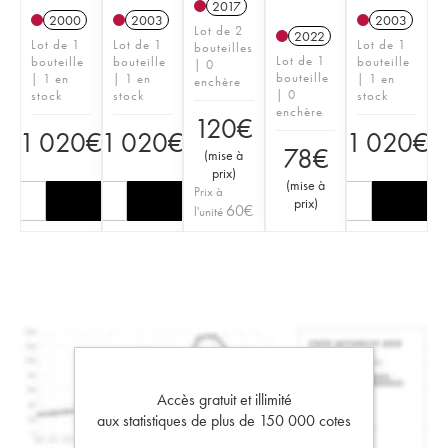
2017
2000
2003
2003
Lot de 2
2022
Lot de 1
Lot de 1
Lot de 1
bouteilles
Lot de 1
bouteille
bouteille
bouteille
| 0
bouteille
| 1 en
| 1 en
| 1 en
enchère
| 0
stock
stock
stock
enchère
120
€
1 020
€
1 020
€
1 020
€
78
€
(
mise à
prix
)
(
mise à
Prix à
prix
)
60
€
l'unité
Accès gratuit et illimité
aux statistiques de plus de 150 000 cotes