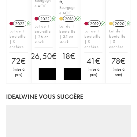
Bourgogn
e)
e AOC
Bourgogn
e AOC
2022
A
K
2018
A
2022
A
2019
A
2020
A
Lot de 1
Lot de 1
Lot de 1
Lot de 1
Lot de 1
bouteille
bouteille
bouteille
bouteille
bouteille
| 26 en
| 35 en
| 0
| 0
| 0
stock
stock
enchère
enchère
enchère
26,50
€
18
€
72
€
41
€
78
€
(
mise à
(
mise à
(
mise à
prix
)
prix
)
prix
)
IDEALWINE VOUS SUGGÈRE