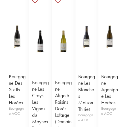
Bourgog
Bourgog
Bourgog
Bourgog
Bourgog
ne Des
ne Les
ne
ne Les
ne
Six Ifs
Blanche
Aganipp
Crays
Aligoté
Les
s
e Les
Les
Raisins
Horées
Maison
Horées
Vignes
Dorés
Bourgogn
Thiriet
Bourgogn
e AOC
e AOC
du
Lafarge
Bourgogn
e AOC
Maynes
(Domain