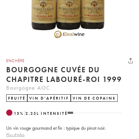
ENCHÈRE
BOURGOGNE CUVÉE DU
CHAPITRE LABOURÉ-ROI 1999
Bourgogne AOC
FRUITÉ
VIN D'APÉRITIF
VIN DE COPAINS
13
%
2.25
L
INTENSITÉ
Un vin rouge gourmand et fin : typique du pinot noir.
Plus d'infos