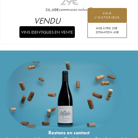
29
€
36,48
€
commission incluse
VOIR
VENDU
L'HISTORIQUE
MISE À PRIX:
20
€
VINS IDENTIQUES EN VENTE
ESTIMATION:
60
€
Restons en
contact