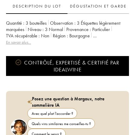
DESCRIPTION DU LOT
DÉGUSTATION ET GARDE
Quantité :
3 bouteilles
Observation :
3 Étiquettes légèrement
marquées
Niveau :
3
Normal
Provenance :
particulier
TVA récupérable :
non
Région :
Bourgogne
Appellation :
Bourgogne
En savoir plus...
CONTRÔLÉ, EXPERTISÉ & CERTIFIÉ PAR
IDEALWINE
Posez une question à Margaux, notre
sommelière IA
Avec quel plat l'accorder ?
Quels vins similaires me conseilles-tu ?
Comment le servir ?