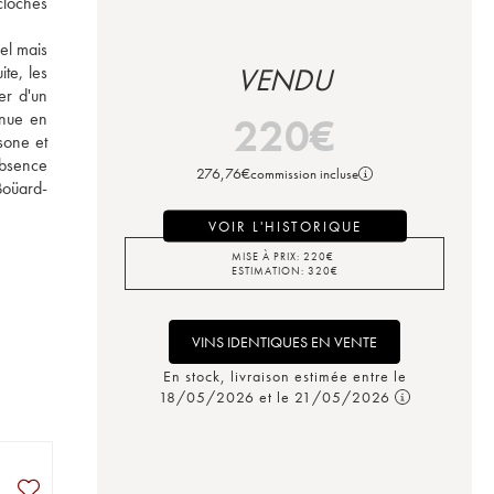
cloches 
l mais 
te, les 
VENDU
r d'un 
nue en 
220
€
one et 
bsence 
276,76
€
commission incluse
 Boüard-
VOIR L'HISTORIQUE
MISE À PRIX:
220
€
ESTIMATION:
320
€
VINS IDENTIQUES EN VENTE
En stock, livraison estimée entre le
18/05/2026 et le 21/05/2026