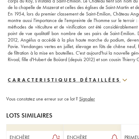
corps du Roy, s'installa à Saint-Emilion. Le Château tient son nom du f
de la chapelle de Mazerat et celles des églises de Saint-Martin et de 
En 1954, lors du premier classement de Saint-Emilion, Château Angélu
montre aussi l'importance de l'empreinte de l'homme sur le terroir : a
méthodes de viticulture et de vinification ont été considérablement
point de vue qualitatif bon nombre de ses pairs de Saint-Emilion. De
2012, Angélus a accédé à la plus haute marche du podium, devena
Pavie. Vendanges vertes en juillet, élevage en fûts de chêne neuf,
de filtration à la mise en bouteilles. C'est aujourd'hui la nouvelle 
Rivoal, fille d'Hubert de Boüard (depuis 2012) et son cousin Thierr
CARACTERISTIQUES DÉTAILLÉES
Vous constatez une erreur sur ce lot ?
Signaler
LOTS SIMILAIRES
ENCHÈRE
ENCHÈRE
PRIME
2