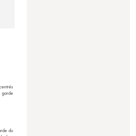
entrés 
 garde 
rde du 