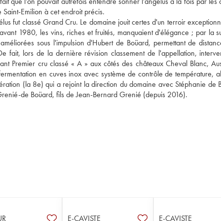
ait que l'on pouvait autrefois entendre sonner l'angélus à la fois par les 
Saint-Emilion à cet endroit précis. 
s fut classé Grand Cru. Le domaine jouit certes d'un terroir exceptionne
vant 1980, les vins, riches et fruités, manquaient d'élégance ; par la sui
 améliorées sous l'impulsion d'Hubert de Boüard, permettant de distance
 fait, lors de la dernière révision classement de l'appellation, interve
nt Premier cru classé « A » aux côtés des châteaux Cheval Blanc, Aus
 fermentation en cuves inox avec système de contrôle de température, a
génération (la 8e) qui a rejoint la direction du domaine avec Stéphanie de
y Grenié-de Boüard, fils de Jean-Bernard Grenié (depuis 2016).
UR
E-CAVISTE
E-CAVISTE