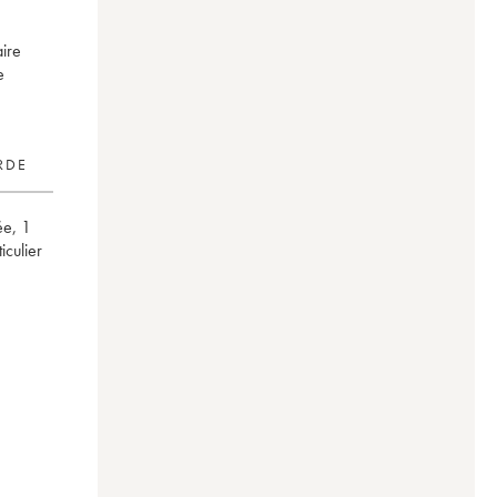
aire
e
RDE
ée
,
1
rticulier