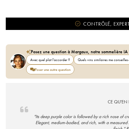
CONTRÔLÉ, EXPERT
Posez une question à Margaux, notre sommelière IA
Avec quel plat l'accorder ?
Quels vins similaires me conseilles-
Poser une autre question
CE QU'EN D
"Its deep purple color is followed by a rich nose of c
Elegant, medium-bodied, and rich, with a measured r
finish."