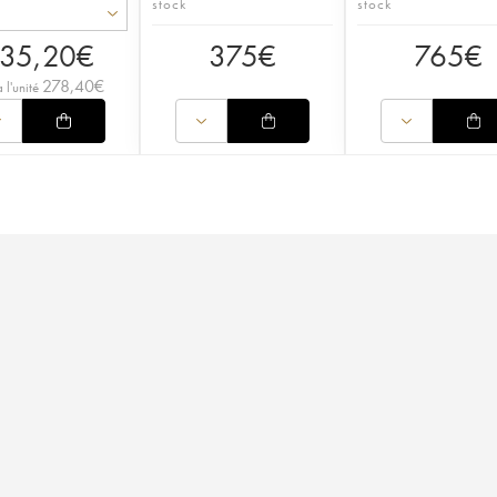
stock
stock
35,20
€
375
€
765
€
278,40
€
à l'unité