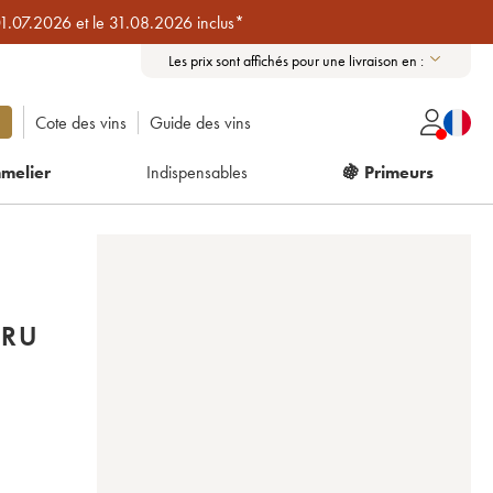
01.07.2026 et le 31.08.2026 inclus*
Les prix sont affichés pour une livraison en :
Cote des vins
Guide des vins
melier
Indispensables
🍇 Primeurs
CRU