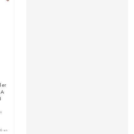
1er
 A
3
ru
6 en