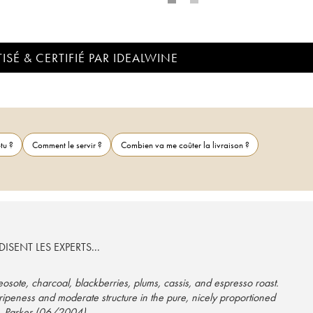
ISÉ & CERTIFIÉ PAR IDEALWINE
tu ?
Comment le servir ?
Combien va me coûter la livraison ?
ISENT LES EXPERTS...
reosote, charcoal, blackberries, plums, cassis, and espresso roast.
ipeness and moderate structure in the pure, nicely proportioned
 R. Parker (06/2004)