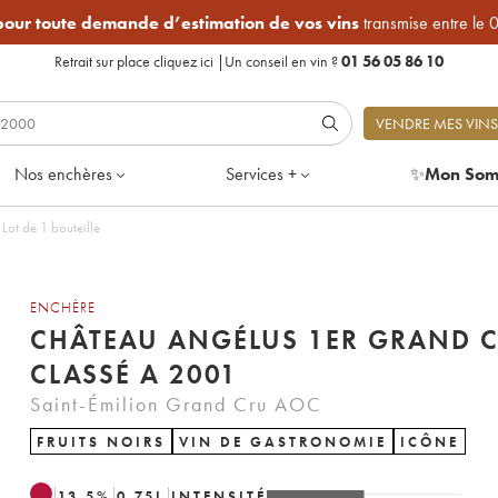
 pour toute demande d’estimation de vos vins
transmise entre le 
Retrait sur place
cliquez ici
|
Un conseil en vin ?
01 56 05 86 10
VENDRE MES VINS
Nos enchères
Services +
✨
Mon Som
ot de 1 bouteille
ENCHÈRE
CHÂTEAU ANGÉLUS 1ER GRAND 
CLASSÉ A 2001
Saint-Émilion Grand Cru AOC
FRUITS NOIRS
VIN DE GASTRONOMIE
ICÔNE
13.5
%
0.75
L
INTENSITÉ