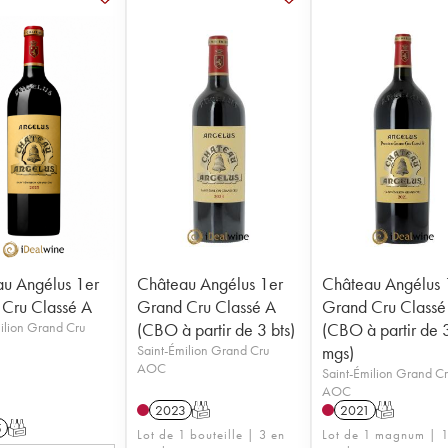
u Angélus 1er
Château Angélus 1er
Château Angélus 
Cru Classé A
Grand Cru Classé A
Grand Cru Classé
ilion Grand Cru
(CBO à partir de 3 bts)
(CBO à partir de 
Saint-Émilion Grand Cru
mgs)
AOC
Saint-Émilion Grand C
AOC
2023
T
2021
T
5
T
Lot de 1 bouteille | 3 en
Lot de 1 magnum | 1