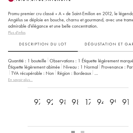
Promu premier cru classé « A » de Saint-Emilion en 2012, le légend
Angélus se déploie en bouche, charnu et gourmand, avec une tram
admirable d'élégance et une belle concentration.
Plus d'infos
DESCRIPTION DU LOT
DÉGUSTATION ET GA
Quantité :
1 bouteille
Observations :
1 Étiquette légèrement marqu
Étiquette légèrement abimée
Niveau :
1
Normal
Provenance :
pa
TVA récupérable :
non
Région :
Bordeaux
Appellation :
Saint-Émilion Grand Cru
En savoir plus...
Classement :
1er Grand Cru Classé A
Propriétaire :
Famille de Boüard de Laforest
97
92
98
98
17
94
99
91