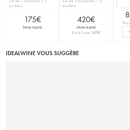
Lot de 1 bouteille | 0
Lot de 3 bouteilles | 0
enchère
enchère
8
175
€
420
€
Prix 
(
mise à prix
)
(
mise à prix
)
140
€
Prix à l'unité
IDEALWINE VOUS SUGGÈRE