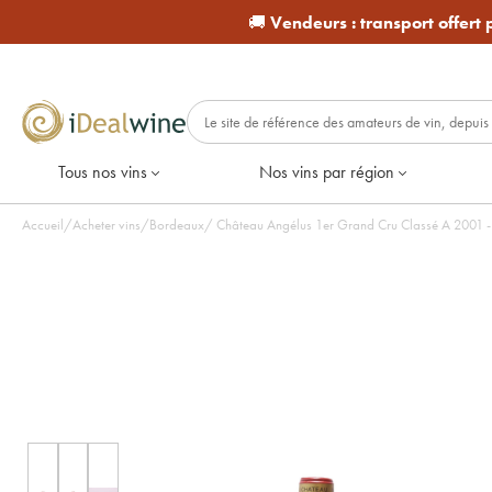
🚚
Vendeurs :
transport offert
Tous nos vins
Nos vins par région
Accueil
/
Acheter vins
/
Bordeaux
/
Château Angélus 1er Grand Cru Classé A 2001 - L