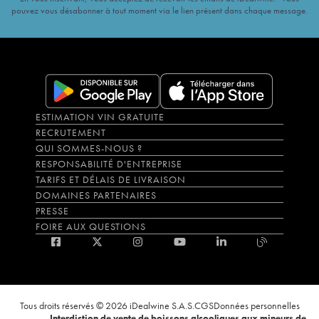
pouvez vous désabonner à tout moment via le lien présent dans chaque message.
ESTIMATION VIN GRATUITE
RECRUTEMENT
QUI SOMMES-NOUS ?
RESPONSABILITÉ D'ENTREPRISE
TARIFS ET DÉLAIS DE LIVRAISON
DOMAINES PARTENAIRES
PRESSE
FOIRE AUX QUESTIONS
Tous droits réservés © 2026 iDealwine S.A.S.
CGS
Données personnelles
Interdiction de vente de boissons alcooliques aux mineurs de