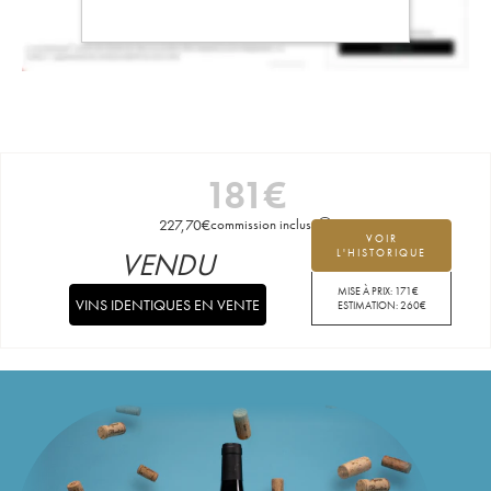
181
€
227,70
€
commission incluse
VOIR
VENDU
L'HISTORIQUE
MISE À PRIX:
171
€
VINS IDENTIQUES EN VENTE
ESTIMATION:
260
€