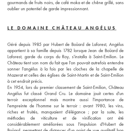
gourmands de fruits noirs, de café moka et de chêne grillé, sans 
oublier un potentiel de garde impressionnant.
LE DOMAINE CHÂTEAU ANGÉLUS
Géré depuis 1985 par Hubert de Boüard de Laforest, Angélus 
appartient à sa famille depuis 1782 lorsque Jean de Boüard de 
Laforest, garde du corps du Roy, s'installa à Saint-Emilion. Le 
Château tient son nom du fait que l'on pouvait autrefois entendre 
sonner l'angélus à la fois par les cloches de la chapelle de 
Mazerat et celles des églises de Saint-Martin et de Saint-Emilion 
à cet endroit précis. 
En 1954, lors du premier classement de Saint-Emilion, Château 
Angélus fut classé Grand Cru. Le domaine jouit certes d'un 
terroir exceptionnel mais montre aussi l'importance de 
l'empreinte de l'homme sur le terroir : avant 1980, les vins, 
riches et fruités, manquaient d'élégance ; par la suite, les 
méthodes de viticulture et de vinification ont été 
considérablement améliorées sous l'impulsion d'Hubert de 
Boüard, permettant de distancer d'un point de vue qualitatif bon 