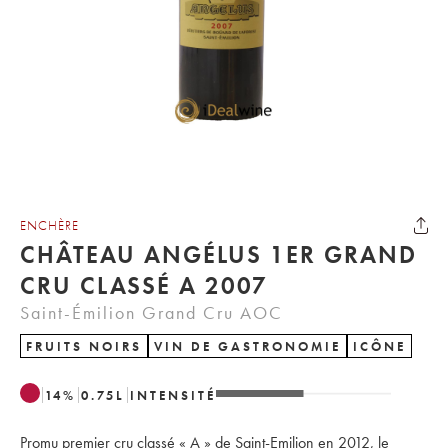
ENCHÈRE
CHÂTEAU ANGÉLUS 1ER GRAND
CRU CLASSÉ A 2007
Saint-Émilion Grand Cru AOC
FRUITS NOIRS
VIN DE GASTRONOMIE
ICÔNE
14
%
0.75
L
INTENSITÉ
Promu premier cru classé « A » de Saint-Emilion en 2012, le