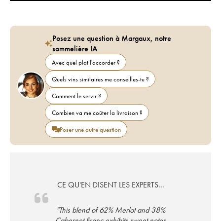
Posez une question à Margaux, notre
sommelière IA
Avec quel plat l'accorder ?
Quels vins similaires me conseilles-tu ?
Comment le servir ?
Combien va me coûter la livraison ?
Poser une autre question
CE QU'EN DISENT LES EXPERTS...
"This blend of 62% Merlot and 38%
Cabernet Franc exhibits sweet notes