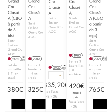
Grand
Grand
Grand
Cru
Cru
Cru
Cru
Cru
Classé
Classé
Classé
Classé
Classé
A
A
A (CBO
A
A (CBO
Saint-
Saint-
Émilion
Émilion
à partir
Saint-
à partir
Grand Cru
Grand Cru
Émilion
de 3
de 3
AOC
AOC
Grand Cru
bts)
mgs)
AOC
Saint-
Saint-
Émilion
Émilion
Grand Cru
Grand Cru
AOC
AOC
1983
2021
T
2016
2021
T
Lot de 3
Lot de 1
Lot de 1
Lot de 1
bouteilles
2025
T
bouteille
bouteille
magnum
| 0
| 11 en
| 4 en
| 16 en
enchère
stock
stock
stock
835,20
€
420
€
380
€
325
€
765
€
Prix à l'unité
(
mise à
278,40
€
prix
)
Prix à l'unité
140
€