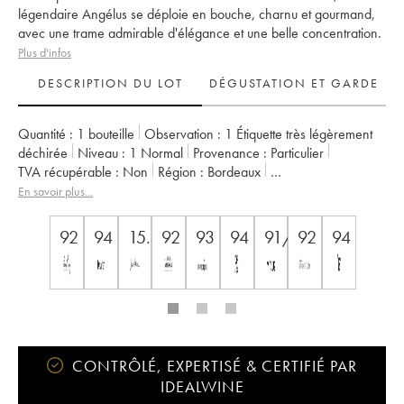
légendaire Angélus se déploie en bouche, charnu et gourmand,
avec une trame admirable d'élégance et une belle concentration.
Plus d'infos
DESCRIPTION DU LOT
DÉGUSTATION ET GARDE
Quantité :
1 bouteille
Observation :
1 Étiquette très légèrement
déchirée
Niveau :
1
Normal
Provenance :
particulier
TVA récupérable :
non
Région :
Bordeaux
Appellation :
Saint-Émilion Grand Cru
En savoir plus...
Classement :
1er Grand Cru Classé A
Propriétaire :
Famille de Boüard de Laforest
92
94
15.5
92
93
94
91/100
92
94
CONTRÔLÉ, EXPERTISÉ & CERTIFIÉ PAR
IDEALWINE