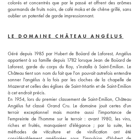
colorés et concentrés que par le passé et offrent des arômes 
gourmands de fruits noirs, de café moka et de chêne grillé, sans 
oublier un potentiel de garde impressionnant.
LE DOMAINE CHÂTEAU ANGÉLUS
Géré depuis 1985 par Hubert de Boüard de Laforest, Angélus 
appartient à sa famille depuis 1782 lorsque Jean de Boüard de 
Laforest, garde du corps du Roy, s'installa à Saint-Emilion. Le 
Château tient son nom du fait que l'on pouvait autrefois entendre 
sonner l'angélus à la fois par les cloches de la chapelle de 
Mazerat et celles des églises de Saint-Martin et de Saint-Emilion 
à cet endroit précis. 
En 1954, lors du premier classement de Saint-Emilion, Château 
Angélus fut classé Grand Cru. Le domaine jouit certes d'un 
terroir exceptionnel mais montre aussi l'importance de 
l'empreinte de l'homme sur le terroir : avant 1980, les vins, 
riches et fruités, manquaient d'élégance ; par la suite, les 
méthodes de viticulture et de vinification ont été 
considérablement améliorées sous l'impulsion d'Hubert de 