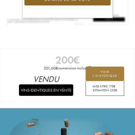
200
€
251,60
€
commission incluse
VOIR
VENDU
L'HISTORIQUE
MISE À PRIX:
170
€
VINS IDENTIQUES EN VENTE
ESTIMATION:
220
€