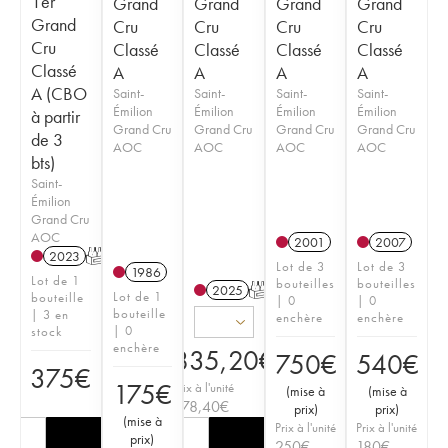
1er
Grand
Grand
Grand
Grand
Grand
Cru
Cru
Cru
Cru
Cru
Classé
Classé
Classé
Classé
Classé
A
A
A
A
A (CBO
Saint-
Saint-
Saint-
Saint-
Émilion
Émilion
Émilion
Émilion
à partir
Grand Cru
Grand Cru
Grand Cru
Grand Cru
de 3
AOC
AOC
AOC
AOC
bts)
Saint-
Émilion
Grand Cru
AOC
2001
2007
2023
T
Lot de 3
Lot de 3
1986
Lot de 1
bouteilles
bouteilles
2025
T
Lot de 1
bouteille
| 0
| 0
bouteille
| 3 en
enchère
enchère
| 0
stock
enchère
835,20
€
750
€
540
€
375
€
175
€
Prix à l'unité
(
mise à
(
mise à
278,40
€
prix
)
prix
)
(
mise à
Prix à l'unité
Prix à l'unité
prix
)
250
€
180
€