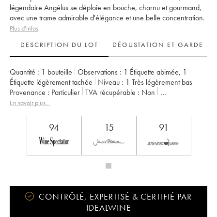
légendaire Angélus se déploie en bouche, charnu et gourmand,
avec une trame admirable d'élégance et une belle concentration.
Plus d'infos
DESCRIPTION DU LOT
DÉGUSTATION ET GARDE
Quantité :
1 bouteille
Observations :
1 Étiquette abimée
,
1
Étiquette légèrement tachée
Niveau :
1
Très légèrement bas
Provenance :
particulier
TVA récupérable :
non
Région :
Bordeaux
Appellation :
Saint-Émilion Grand Cru
En savoir plus...
Classement :
1er Grand Cru Classé A
Propriétaire :
Famille de Boüard de Laforest
94
15
91
CONTRÔLÉ, EXPERTISÉ & CERTIFIÉ PAR
IDEALWINE