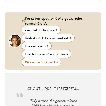
Posez une question à Margaux, notre
sommelière IA
Avec quel plat l'accorder ?
Quels vins similaires me conseilles-tu ?
Comment le servir ?
Combien va me coûter la livraison ?
Poser une autre question
CE QU'EN DISENT LES EXPERTS...
"Fully mature, the garnet-colored
1986 has a broad, expansive,