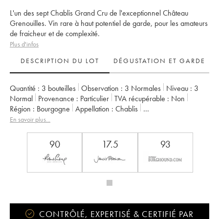
L'un des sept Chablis Grand Cru de l'exceptionnel Château
Grenouilles. Vin rare à haut potentiel de garde, pour les amateurs
de fraicheur et de complexité.
Plus d'infos
DESCRIPTION DU LOT
DÉGUSTATION ET GARDE
Quantité :
3 bouteilles
Observation :
3 Normales
Niveau :
3
Normal
Provenance :
particulier
TVA récupérable :
non
Région :
Bourgogne
Appellation :
Chablis
Classement :
Grand Cru
En savoir plus...
Propriétaire :
Château Grenouille - La Chablisienne
90
17.5
93
CONTRÔLÉ, EXPERTISÉ & CERTIFIÉ PAR