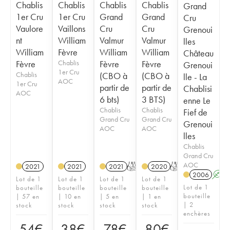
Chablis
Chablis
Chablis
Chablis
Grand
1er Cru
1er Cru
Grand
Grand
Cru
Vaulore
Vaillons
Cru
Cru
Grenoui
nt
William
Valmur
Valmur
lles
William
Fèvre
William
William
Château
Fèvre
Chablis
Fèvre
Fèvre
Grenoui
1er Cru
Chablis
(CBO à
(CBO à
lle - La
AOC
1er Cru
partir de
partir de
Chablisi
AOC
6 bts)
3 BTS)
enne Le
Chablis
Chablis
Fief de
Grand Cru
Grand Cru
Grenoui
AOC
AOC
lles
Chablis
Grand Cru
AOC
2021
2021
2021
T
2020
T
2006
A
Lot de 1
Lot de 1
Lot de 1
Lot de 1
Lot de 1
bouteille
bouteille
bouteille
bouteille
bouteille
| 57 en
| 10 en
| 5 en
| 1 en
| 2
stock
stock
stock
stock
enchères
54
€
38
€
78
€
80
€