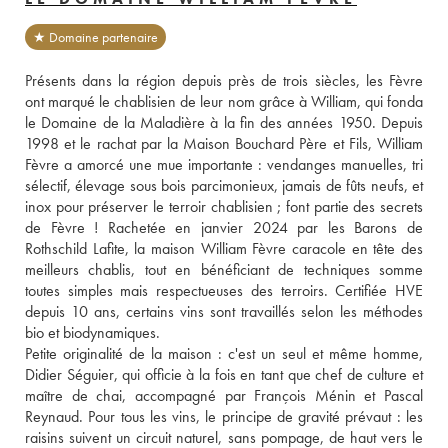
★ Domaine partenaire
Présents dans la région depuis près de trois siècles, les Fèvre 
ont marqué le chablisien de leur nom grâce à William, qui fonda 
le Domaine de la Maladière à la fin des années 1950. Depuis 
1998 et le rachat par la Maison Bouchard Père et Fils, William 
Fèvre a amorcé une mue importante : vendanges manuelles, tri 
sélectif, élevage sous bois parcimonieux, jamais de fûts neufs, et 
inox pour préserver le terroir chablisien ; font partie des secrets 
de Fèvre ! Rachetée en janvier 2024 par les Barons de 
Rothschild Lafite, la maison William Fèvre caracole en tête des 
meilleurs chablis, tout en bénéficiant de techniques somme 
toutes simples mais respectueuses des terroirs. Certifiée HVE 
depuis 10 ans, certains vins sont travaillés selon les méthodes 
bio et biodynamiques. 
Petite originalité de la maison : c'est un seul et même homme, 
Didier Séguier, qui officie à la fois en tant que chef de culture et 
maître de chai, accompagné par François Ménin et Pascal 
Reynaud. Pour tous les vins, le principe de gravité prévaut : les 
raisins suivent un circuit naturel, sans pompage, de haut vers le 