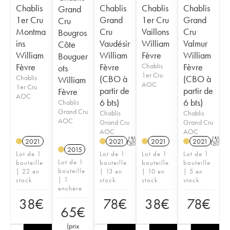
Chablis
Chablis
Chablis
Chablis
Grand
1er Cru
Grand
1er Cru
Grand
Cru
Montma
Cru
Vaillons
Cru
Bougros
ins
Vaudésir
William
Valmur
Côte
William
William
Fèvre
William
Bouguer
Fèvre
Fèvre
Chablis
Fèvre
ots
1er Cru
Chablis
(CBO à
(CBO à
William
AOC
1er Cru
partir de
partir de
Fèvre
AOC
6 bts)
6 bts)
Chablis
Grand Cru
Chablis
Chablis
AOC
Grand Cru
Grand Cru
AOC
AOC
2021
2021
T
2021
2021
T
2015
Lot de 1
Lot de 1
Lot de 1
Lot de 1
Lot de 1
bouteille
bouteille
bouteille
bouteille
bouteille
| 22 en
| 13 en
| 10 en
| 5 en
| 1
stock
stock
stock
stock
enchère
38
€
78
€
38
€
78
€
65
€
(
prix