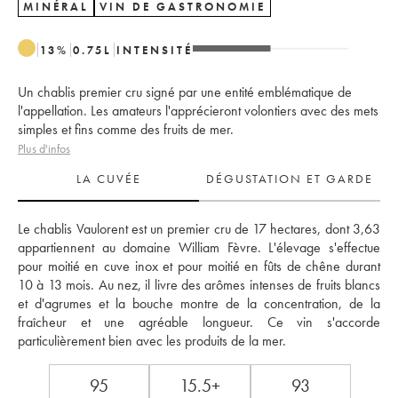
MINÉRAL
VIN DE GASTRONOMIE
13
%
0.75
L
INTENSITÉ
Un chablis premier cru signé par une entité emblématique de
l'appellation. Les amateurs l'apprécieront volontiers avec des mets
simples et fins comme des fruits de mer.
Plus d'infos
LA CUVÉE
DÉGUSTATION ET GARDE
Le chablis Vaulorent est un premier cru de 17 hectares, dont 3,63 
appartiennent au domaine William Fèvre. L'élevage s'effectue 
pour moitié en cuve inox et pour moitié en fûts de chêne durant 
10 à 13 mois. Au nez, il livre des arômes intenses de fruits blancs 
et d'agrumes et la bouche montre de la concentration, de la 
fraîcheur et une agréable longueur. Ce vin s'accorde 
particulièrement bien avec les produits de la mer.
95
15.5+
93