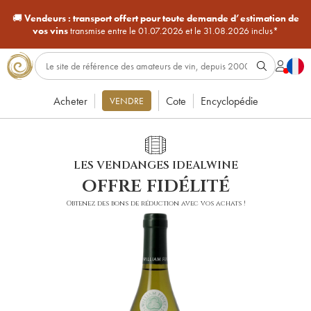
🚚
Vendeurs :
transport offert pour toute demande d’estimation de
vos vins
transmise entre le 01.07.2026 et le 31.08.2026 inclus*
Acheter
Cote
Encyclopédie
VENDRE
LES VENDANGES IDEALWINE
offre fidélité
Obtenez des bons de réduction avec vos achats !