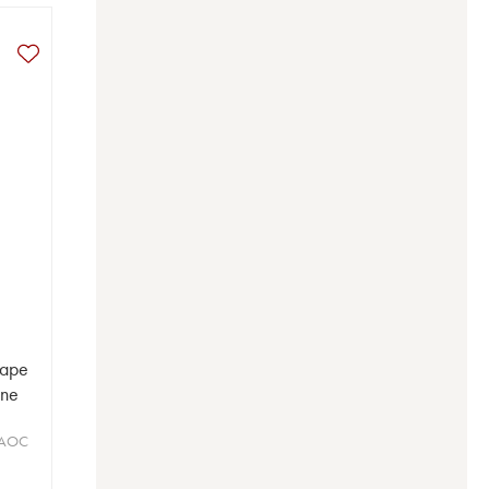
Pape
ine
 AOC