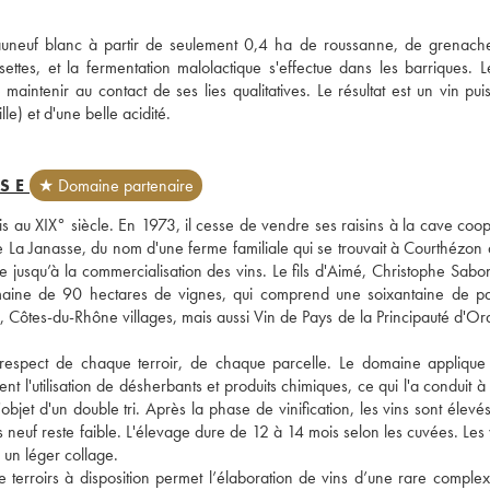
eauneuf blanc à partir de seulement 0,4 ha de roussanne, de grenache
tes, et la fermentation malolactique s'effectue dans les barriques. Le
ntenir au contact de ses lies qualitatives. Le résultat est un vin puiss
le) et d'une belle acidité.
SE
★ Domaine partenaire
 au XIX° siècle. En 1973, il cesse de vendre ses raisins à la cave coopé
 La Janasse, du nom d'une ferme familiale qui se trouvait à Courthézon a
ure jusqu’à la commercialisation des vins. Le fils d'Aimé, Christophe Sabon
maine de 90 hectares de vignes, qui comprend une soixantaine de par
 Côtes-du-Rhône villages, mais aussi Vin de Pays de la Principauté d'Ora
e respect de chaque terroir, de chaque parcelle. Le domaine applique 
 l'utilisation de désherbants et produits chimiques, ce qui l'a conduit à 
bjet d'un double tri. Après la phase de vinification, les vins sont élevés
neuf reste faible. L'élevage dure de 12 à 14 mois selon les cuvées. Les v
s un léger collage. 
 terroirs à disposition permet l’élaboration de vins d’une rare complexit