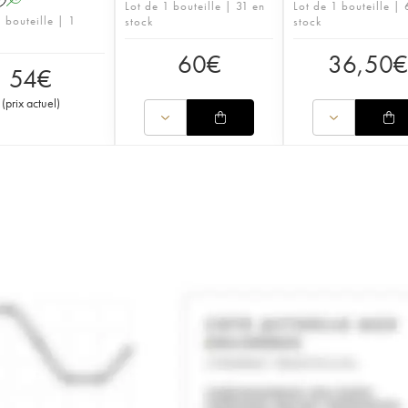
Lot de 1 bouteille | 31 en
Lot de 1 bouteille | 
 bouteille | 1
stock
stock
60
€
36,50
€
54
€
(
prix actuel
)