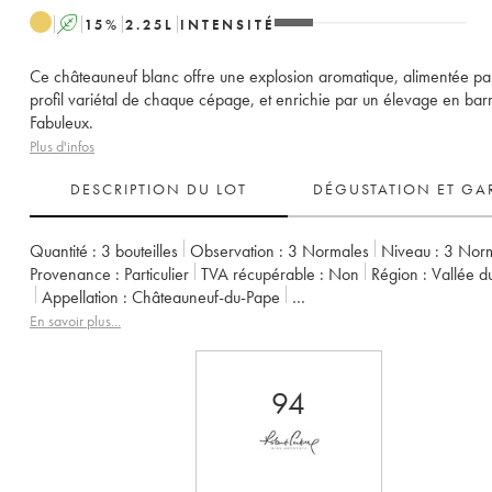
A
15
%
2.25
L
INTENSITÉ
Ce châteauneuf blanc offre une explosion aromatique, alimentée par
profil variétal de chaque cépage, et enrichie par un élevage en barr
Fabuleux.
Plus d'infos
DESCRIPTION DU LOT
DÉGUSTATION ET GA
Quantité :
3 bouteilles
Observation :
3 Normales
Niveau :
3
Nor
Provenance :
particulier
TVA récupérable :
non
Région :
Vallée 
Appellation :
Châteauneuf-du-Pape
Propriétaire :
La Janasse (Domaine de)
En savoir plus...
94