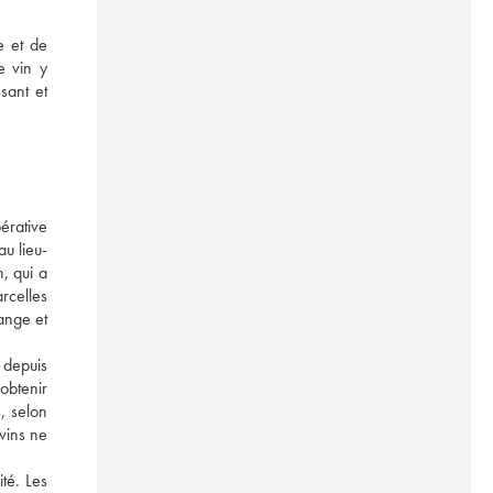
 et de 
 vin y 
ant et 
rative 
u lieu-
, qui a 
celles 
nge et 
depuis 
obtenir 
, selon 
ins ne 
é. Les 