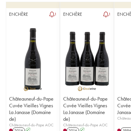
ENCHÈRE
ENCHÈRE
ENCHÈ
1
1
Châteauneuf-du-Pape
Châteauneuf-du-Pape
Châte
Cuvée Vieilles Vignes
Cuvée Vieilles Vignes
Cuvée
La Janasse (Domaine
La Janasse (Domaine
Janass
de)
de)
Château
Châteauneuf-du-Pape AOC
Châteauneuf-du-Pape AOC
2016
A
2016
A
199