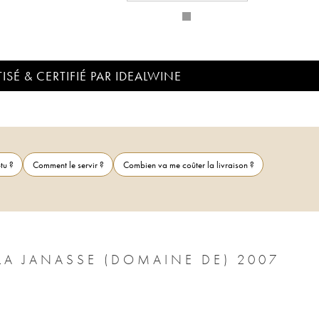
ISÉ & CERTIFIÉ PAR IDEALWINE
tu ?
Comment le servir ?
Combien va me coûter la livraison ?
CHÂTEAUNEUF-DU-PAPE PRESTIGE LA JANASSE (DOMAINE DE) 2007