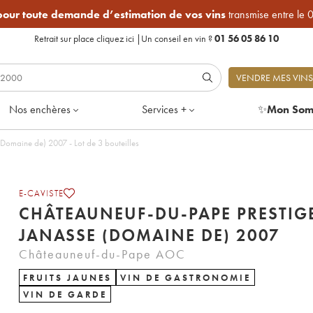
 pour toute demande d’estimation de vos vins
transmise entre le 
Retrait sur place
cliquez ici
|
Un conseil en vin ?
01 56 05 86 10
VENDRE MES VINS
Nos enchères
Services +
✨
Mon Som
Châteauneuf-du-Pape Prestige La Janasse (Domaine de) 2007 - Lot de 3 bouteilles
E-CAVISTE
CHÂTEAUNEUF-DU-PAPE PRESTIG
JANASSE (DOMAINE DE) 2007
Châteauneuf-du-Pape AOC
FRUITS JAUNES
VIN DE GASTRONOMIE
VIN DE GARDE