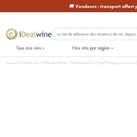
🚚
Vendeurs :
transport offert
Tous nos vins
Nos vins par région
Accueil
/
Acheter vins
/
Vallée du Rhône
/