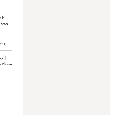
 le
iques.
RDE
mal
du Rhône