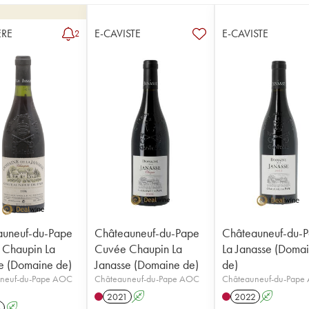
RE
E-CAVISTE
E-CAVISTE
2
auneuf-du-Pape
Châteauneuf-du-Pape
Châteauneuf-du-
 Chaupin La
Cuvée Chaupin La
La Janasse (Doma
e (Domaine de)
Janasse (Domaine de)
de)
neuf-du-Pape AOC
Châteauneuf-du-Pape AOC
Châteauneuf-du-Pape
2021
A
2022
A
6
A