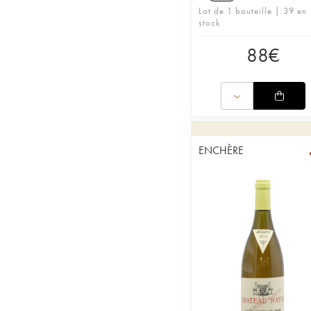
Lot de 1 bouteille | 39 en
stock
88
€
ENCHÈRE