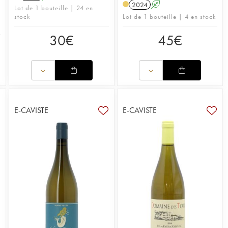
2024
A
Lot de 1 bouteille | 24 en
stock
Lot de 1 bouteille | 4 en stock
30
€
45
€
E-CAVISTE
E-CAVISTE