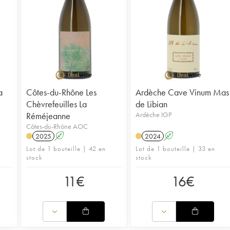
a
Côtes-du-Rhône Les
Ardèche Cave Vinum Mas
Chèvrefeuilles La
de Libian
Réméjeanne
Ardèche IGP
Côtes-du-Rhône AOC
2025
A
2024
A
Lot de 1 bouteille | 42 en
Lot de 1 bouteille | 33 en
stock
stock
11
€
16
€