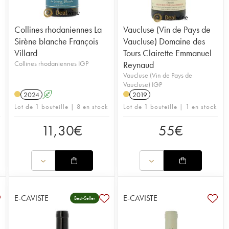
Collines rhodaniennes La
Vaucluse (Vin de Pays de
Sirène blanche François
Vaucluse) Domaine des
Villard
Tours Clairette Emmanuel
Collines rhodaniennes IGP
Reynaud
Vaucluse (Vin de Pays de
Vaucluse) IGP
2024
A
2019
Lot de 1 bouteille | 8 en stock
Lot de 1 bouteille | 1 en stock
11,30
€
55
€
E-CAVISTE
E-CAVISTE
Best-Seller