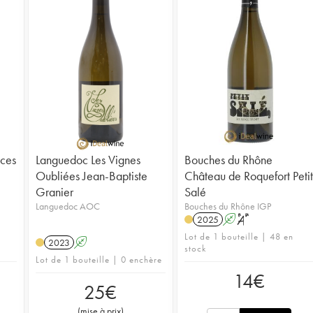
ices
Languedoc Les Vignes
Bouches du Rhône
Oubliées Jean-Baptiste
Château de Roquefort Petit
Granier
Salé
Languedoc AOC
Bouches du Rhône IGP
2025
A
S
Lot de 1 bouteille | 48 en
2023
A
stock
Lot de 1 bouteille | 0 enchère
14
€
25
€
(
mise à prix
)