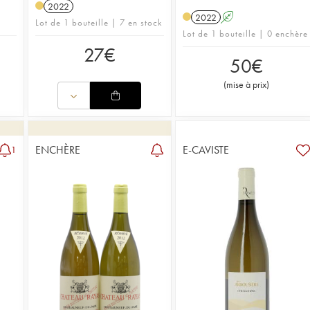
2022
2022
A
Lot de 1 bouteille | 7 en stock
Lot de 1 bouteille | 0 enchère
27
€
50
€
(
mise à prix
)
ENCHÈRE
E-CAVISTE
1