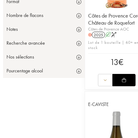
Format
Côtes de Provence Cor
Nombre de flacons
Château de Roquefort
Notes
Côtes de Provence AOC
2025
A
S
Lot de 1 bouteille | 60+ e
Recherche avancée
stock
Nos sélections
13
€
Pourcentage alcool
E-CAVISTE