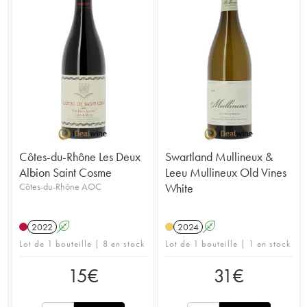
Côtes-du-Rhône Les Deux
Swartland Mullineux &
Albion Saint Cosme
Leeu Mullineux Old Vines
Côtes-du-Rhône AOC
White
2022
A
2024
A
Lot de 1 bouteille | 8 en stock
Lot de 1 bouteille | 1 en stock
15
€
31
€