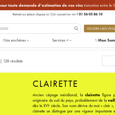
 pour toute demande d’estimation de vos vins
transmise entre le 
Retrait sur place
cliquez ici
|
Un conseil en vin ?
01 56 05 86 10
VENDRE MES VINS
Nos enchères
Services +
✨
Mon Som
|
128 résultats
CLAIRETTE
Ancien cépage méridional, la
clairette
figure p
originaire du sud du pays, probablement de la
val
dès le XVIᵉ siècle. Son nom dérive du mot « clair », 
clairette se distingue par une vigueur importante e