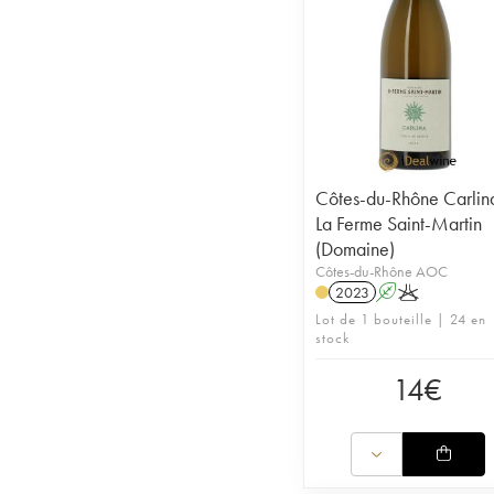
Côtes-du-Rhône Carlin
La Ferme Saint-Martin
(Domaine)
Côtes-du-Rhône AOC
2023
A
K
Lot de 1 bouteille | 24 en
stock
14
€