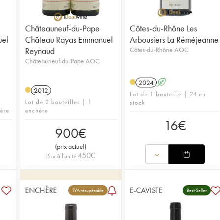
Châteauneuf-du-Pape
Côtes-du-Rhône Les
uel
Château Rayas Emmanuel
Arbousiers La Réméjeanne
Reynaud
Côtes-du-Rhône AOC
Châteauneuf-du-Pape AOC
2024
A
2012
Lot de 1 bouteille | 24 en
Lot de 2 bouteilles | 1
stock
hère
enchère
16
€
900
€
(
prix actuel
)
450
€
Prix à l'unité
ENCHÈRE
E-CAVISTE
TVA récupérable
Best-Seller