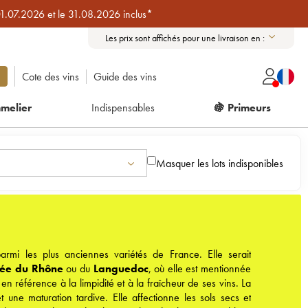
01.07.2026 et le 31.08.2026 inclus*
Les prix sont affichés pour une livraison en :
Cote des vins
Guide des vins
melier
Indispensables
🍇 Primeurs
Masquer les lots indisponibles
armi les plus anciennes variétés de France. Elle serait
lée du Rhône
ou du
Languedoc
, où elle est mentionnée
en référence à la limpidité et à la fraîcheur de ses vins. La
t une maturation tardive. Elle affectionne les sols secs et