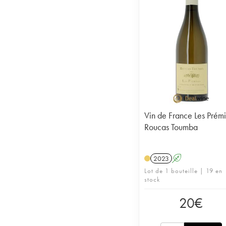
Vin de France Les Prém
Roucas Toumba
2023
A
Lot de 1 bouteille | 19 en
stock
20
€