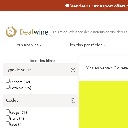
🚚
Vendeurs :
transport offert
Tous nos vins
Nos vins par région
Effacer les filtres
Vins en vente :
Clairette
Type de vente
Enchère (32)
E-caviste (96)
Couleur
Rouge (31)
Blanc (93)
Rosé (4)