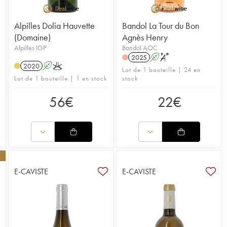
Alpilles Dolia Hauvette
Bandol La Tour du Bon
(Domaine)
Agnès Henry
Alpilles IGP
Bandol AOC
2025
A
S
2020
A
K
Lot de 1 bouteille | 24 en
Lot de 1 bouteille | 1 en stock
stock
56
€
22
€
E-CAVISTE
E-CAVISTE