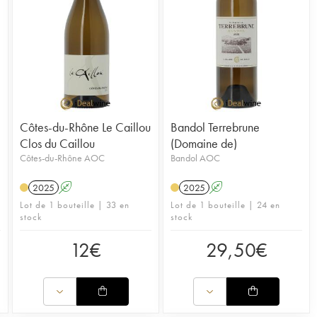
Côtes-du-Rhône Le Caillou
Bandol Terrebrune
Clos du Caillou
(Domaine de)
Côtes-du-Rhône AOC
Bandol AOC
2025
A
2025
A
Lot de 1 bouteille | 33 en
Lot de 1 bouteille | 24 en
stock
stock
12
€
29,50
€