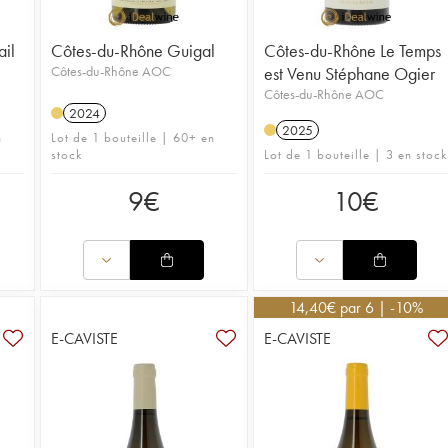
ail
Côtes-du-Rhône Guigal
Côtes-du-Rhône Le Temps
Côtes-du-Rhône AOC
est Venu Stéphane Ogier
Côtes-du-Rhône AOC
2024
2025
n
Lot de 1 bouteille | 60+ en
stock
Lot de 1 bouteille | 3 en stock
9
€
10
€
14,40
€
par 6 | -10%
E-CAVISTE
E-CAVISTE