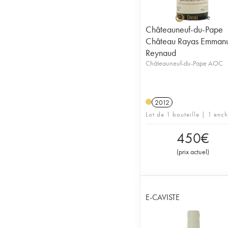
Châteauneuf-du-Pape
Château Rayas Emman
Reynaud
Châteauneuf-du-Pape AOC
2012
Lot de 1 bouteille | 1 enc
450
€
(
prix actuel
)
E-CAVISTE