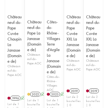
Château
Château
Château
Château
Côtes-
neuf-du-
neuf-du-
neuf-du-
neuf-du-
du-
Pape
Pape
Pape
Pape La
Rhône-
Cuvée
Cuvée
Cuvée
Janasse
Villages
Chaupin
XXL La
XXL La
(Domain
Terre
La
Janasse
Janasse
e de)
d'Argile
Janasse
(Domain
(Domain
Châteaun
La
(Domain
e de)
e de)
euf-du-
Janasse
e de)
Châteaun
Châteaun
Pape AOC
euf-du-
euf-du-
(Domain
Châteaun
Pape AOC
Pape AOC
euf-du-
e de)
Pape AOC
Côtes-du-
Rhône-
Villages
AOC
2019
2019
2022
A
2023
A
Lot de 2
Lot de 2
1996
A
Lot de 1
Lot de 1
bouteilles
bouteilles
Lot de 1
bouteille
bouteille
| 0
| 0