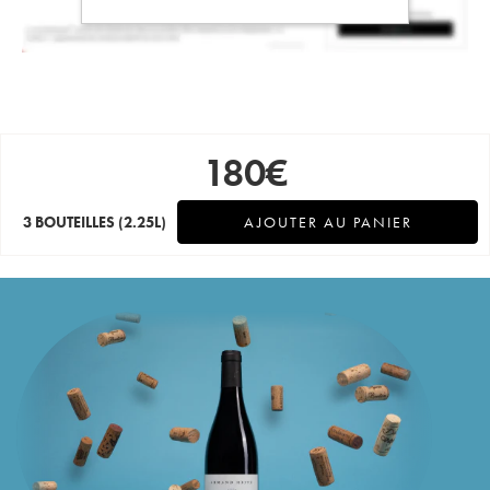
180
€
3 BOUTEILLES
(2.25L)
AJOUTER AU PANIER