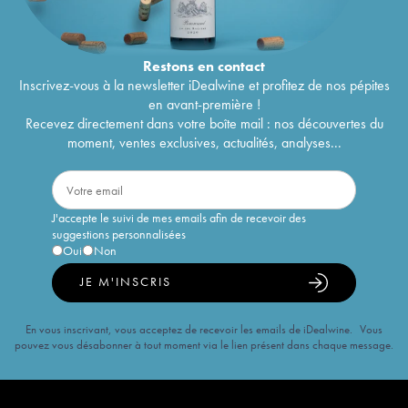
Restons en
contact
Inscrivez-vous à la newsletter iDealwine et profitez de nos pépites
en avant-première !
Recevez directement dans votre boîte mail : nos découvertes du
moment, ventes exclusives, actualités, analyses...
J'accepte le suivi de mes emails afin de recevoir des
suggestions personnalisées
Oui
Non
JE M'INSCRIS
En vous inscrivant, vous acceptez de recevoir les emails de iDealwine. Vous
pouvez vous désabonner à tout moment via le lien présent dans chaque message.