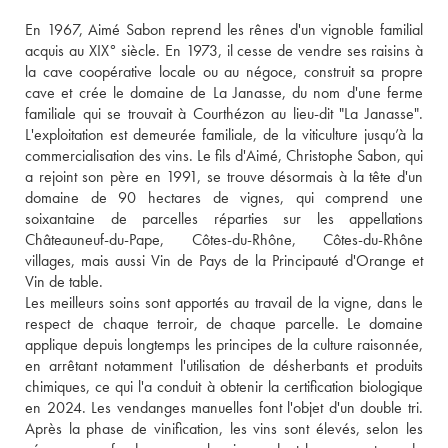
En 1967, Aimé Sabon reprend les rênes d'un vignoble familial 
acquis au XIX° siècle. En 1973, il cesse de vendre ses raisins à 
la cave coopérative locale ou au négoce, construit sa propre 
cave et crée le domaine de La Janasse, du nom d'une ferme 
familiale qui se trouvait à Courthézon au lieu-dit "La Janasse". 
L'exploitation est demeurée familiale, de la viticulture jusqu’à la 
commercialisation des vins. Le fils d'Aimé, Christophe Sabon, qui 
a rejoint son père en 1991, se trouve désormais à la tête d'un 
domaine de 90 hectares de vignes, qui comprend une 
soixantaine de parcelles réparties sur les appellations 
Châteauneuf-du-Pape, Côtes-du-Rhône, Côtes-du-Rhône 
villages, mais aussi Vin de Pays de la Principauté d'Orange et 
Vin de table. 
Les meilleurs soins sont apportés au travail de la vigne, dans le 
respect de chaque terroir, de chaque parcelle. Le domaine 
applique depuis longtemps les principes de la culture raisonnée, 
en arrêtant notamment l'utilisation de désherbants et produits 
chimiques, ce qui l'a conduit à obtenir la certification biologique 
en 2024. Les vendanges manuelles font l'objet d'un double tri. 
Après la phase de vinification, les vins sont élevés, selon les 