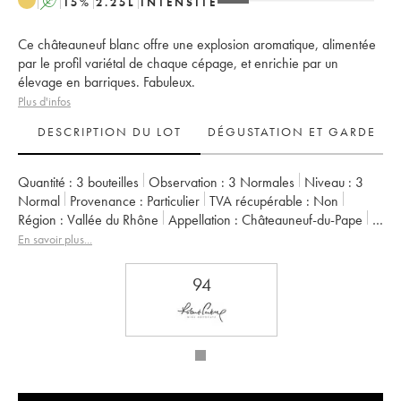
A
15
%
2.25
L
INTENSITÉ
Ce châteauneuf blanc offre une explosion aromatique, alimentée
par le profil variétal de chaque cépage, et enrichie par un
élevage en barriques. Fabuleux.
Plus d'infos
DESCRIPTION DU LOT
DÉGUSTATION ET GARDE
Quantité :
3 bouteilles
Observation :
3 Normales
Niveau :
3
Normal
Provenance :
particulier
TVA récupérable :
non
Région :
Vallée du Rhône
Appellation :
Châteauneuf-du-Pape
Propriétaire :
La Janasse (Domaine de)
En savoir plus...
94