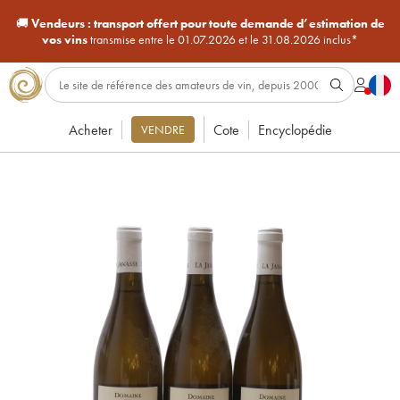
🚚
Vendeurs :
transport offert pour toute demande d’estimation de
vos vins
transmise entre le 01.07.2026 et le 31.08.2026 inclus*
Acheter
Cote
Encyclopédie
VENDRE