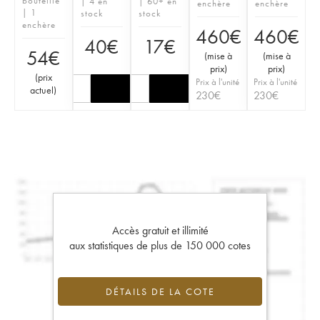
bouteille
| 4 en
| 60+ en
enchère
enchère
| 1
stock
stock
enchère
460
€
460
€
40
€
17
€
54
€
(
mise à
(
mise à
prix
)
prix
)
(
prix
Prix à l'unité
Prix à l'unité
actuel
)
230
€
230
€
Accès gratuit et illimité
aux statistiques de plus de 150 000 cotes
DÉTAILS DE LA COTE