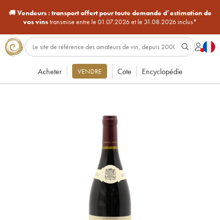
🚚
Vendeurs :
transport offert pour toute demande d’estimation de
vos vins
transmise entre le 01.07.2026 et le 31.08.2026 inclus*
Acheter
Cote
Encyclopédie
VENDRE