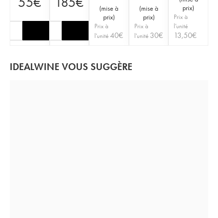
55
€
185
€
prix
)
(
mise à
(
mise à
prix
)
prix
)
Prix à
Prix à
Prix à
l'unité
40
€
30
€
13,50
€
l'unité
l'unité
IDEALWINE VOUS SUGGÈRE