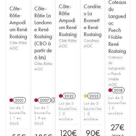
Coteaux
Côte-
Condrie
Côte-
Côte-
du
Rôtie
u La
Rôtie
Rôtie La
Langued
Ampodi
Bonnett
Ampodi
Landonn
oc
um René
e René
um René
e René
Puech
Rostaing
Rostaing
Rostaing
Rostaing
Noble
Côte-Rôtie
Condrieu
Côte-Rôtie
(CBO à
René
AOC
AOC
AOC
partir de
Rostaing
6 bts)
Coteaux
du
Côte-Rôtie
Languedo
AOC
c Puech
Noble
AOC
2018
2022
2023
Lot de 2
2021
2007
T
bouteilles
Lot de 3
Lot de 3
Lot de 1
Lot de 1
| 0
bouteilles
bouteilles
bouteille
bouteille
enchère
| 0
| 0
| 1 en
| 9 en
enchère
enchère
stock
stock
27
€
120
€
90
€
(
mise à