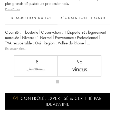
plus grands dégustateurs professionnels.
Plus d'infos
DESCRIPTION DU LOT
DÉGUSTATION ET GARDE
Quantité :
1 bouteille
Observation :
1 Étiquette très légèrement
marquée
Niveau :
1
Normal
Provenance :
professionnel
TVA récupérable :
oui
Région :
Vallée du Rhône
Appellation :
Côte-Rôtie
Propriétaire :
René Rostaing
En savoir plus...
18
96
CONTRÔLÉ, EXPERTISÉ & CERTIFIÉ PAR
IDEALWINE