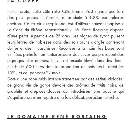
LA CUVÉE
Petite rareté, cette côte-rôtie Côte-Brune n’est signée que lors 
des plus grands millésimes, et produite à 1000 exemplaires 
environ. Ce terroir exceptionnel est d'ailleurs souvent baptisé « 
La Conti du Rhône septentrional ». Là, René Rostaing dispose 
d’une petite superficie de 25 ares. Les vignes de syrah puisent 
leurs lettres de noblesse dans des sols bruns d’argile contenant 
du fer et des micaschistes. Récoltées à la main, les baies sont 
vinifiées partiellement entières dans des cuves qui pratiquent des 
pigeages elles-mêmes. Le vin est ensuite élevé dans des demi-
muids de 600 litres dont la proportion de bois neuf atteint les 
15% ; et ce, pendant 22 mois. 
Doté d’une robe rubis intense traversée par des reflets violacés, 
ce grand vin de garde dévoile des arômes de fruits noirs, de 
graphite et d’épices douces qui introduisent une bouche qui 
s’équilibre dans un registre à la fois délicat, persistant et riche. 
LE DOMAINE RENÉ ROSTAING