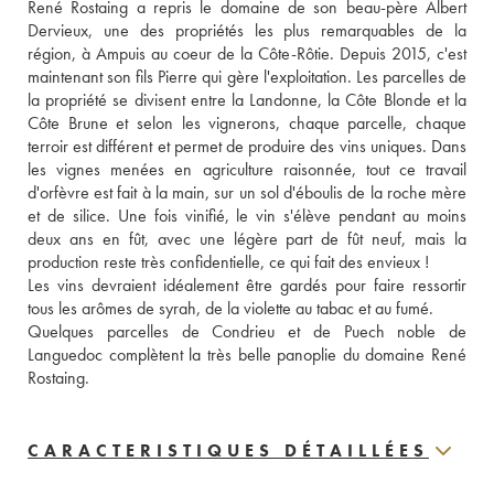
René Rostaing a repris le domaine de son beau-père Albert 
Dervieux, une des propriétés les plus remarquables de la 
région, à Ampuis au coeur de la Côte-Rôtie. Depuis 2015, c'est 
maintenant son fils Pierre qui gère l'exploitation. Les parcelles de 
la propriété se divisent entre la Landonne, la Côte Blonde et la 
Côte Brune et selon les vignerons, chaque parcelle, chaque 
terroir est différent et permet de produire des vins uniques. Dans 
les vignes menées en agriculture raisonnée, tout ce travail 
d'orfèvre est fait à la main, sur un sol d'éboulis de la roche mère 
et de silice. Une fois vinifié, le vin s'élève pendant au moins 
deux ans en fût, avec une légère part de fût neuf, mais la 
production reste très confidentielle, ce qui fait des envieux ! 
Les vins devraient idéalement être gardés pour faire ressortir 
tous les arômes de syrah, de la violette au tabac et au fumé. 
Quelques parcelles de Condrieu et de Puech noble de 
Languedoc complètent la très belle panoplie du domaine René 
Rostaing.
CARACTERISTIQUES DÉTAILLÉES