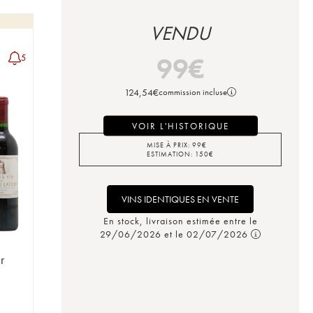
VENDU
99
€
5
124,54
€
commission incluse
VOIR L'HISTORIQUE
MISE À PRIX:
99
€
ESTIMATION:
150
€
VINS IDENTIQUES EN VENTE
En stock, livraison estimée entre le
29/06/2026 et le 02/07/2026
r