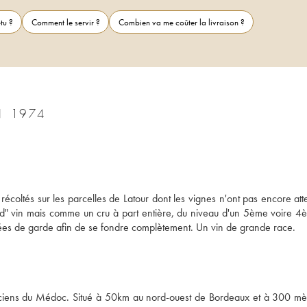
tu ?
Comment le servir ?
Combien va me coûter la livraison ?
LES FORTS DE LATOUR SECOND VIN 1974
écoltés sur les parcelles de Latour dont les vignes n'ont pas encore attei
d" vin mais comme un cru à part entière, du niveau d'un 5ème voire 4è
ées de garde afin de se fondre complètement. Un vin de grande race.
anciens du Médoc. Situé à 50km au nord-ouest de Bordeaux et à 300 mèt