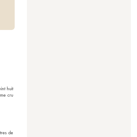
nt huit 
me cru 
res de 