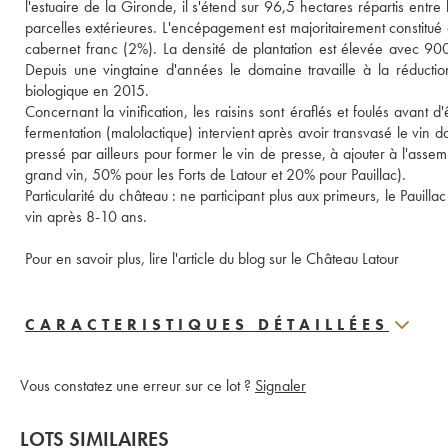
l'estuaire de la Gironde, il s'étend sur 96,5 hectares répartis entre 
parcelles extérieures. L'encépagement est majoritairement constitué 
cabernet franc (2%). La densité de plantation est élevée avec 9
Depuis une vingtaine d'années le domaine travaille à la réduction d'
biologique en 2015.
Concernant la vinification, les raisins sont éraflés et foulés avant
fermentation (malolactique) intervient après avoir transvasé le vin 
pressé par ailleurs pour former le vin de presse, à ajouter à l'asse
grand vin, 50% pour les Forts de Latour et 20% pour Pauillac).
Particularité du château : ne participant plus aux primeurs, le Pauill
vin après 8-10 ans. 
Pour en savoir plus, lire l'article du blog sur le Château Latour
CARACTERISTIQUES DÉTAILLÉES
Vous constatez une erreur sur ce lot ?
Signaler
LOTS SIMILAIRES