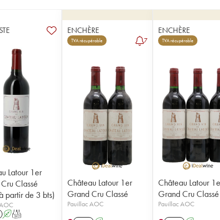
STE
ENCHÈRE
ENCHÈRE
7
TVA récupérable
TVA récupérable
u Latour 1er
Château Latour 1er
Château Latour 1e
Cru Classé
Grand Cru Classé
Grand Cru Classé
 partir de 3 bts)
Pauillac AOC
Pauillac AOC
c AOC
A
T