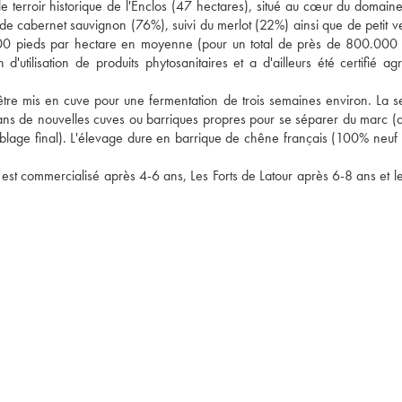
le terroir historique de l'Enclos (47 hectares), situé au cœur du domaine,
de cabernet sauvignon (76%), suivi du merlot (22%) ainsi que de petit ver
000 pieds par hectare en moyenne (pour un total de près de 800.000 p
utilisation de produits phytosanitaires et a d'ailleurs été certifié agri
 d'être mis en cuve pour une fermentation de trois semaines environ. La s
dans de nouvelles cuves ou barriques propres pour se séparer du marc (qu
mblage final). L'élevage dure en barrique de chêne français (100% neuf p
ac est commercialisé après 4-6 ans, Les Forts de Latour après 6-8 ans et l