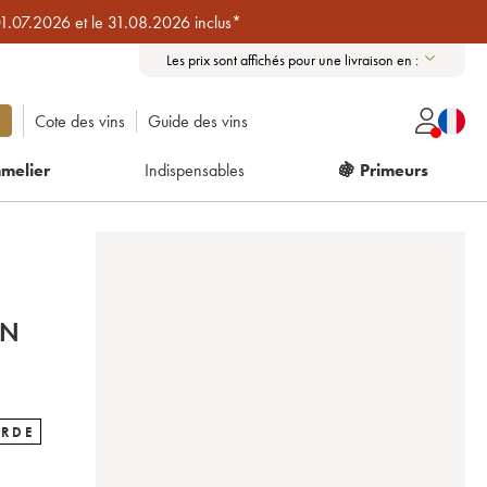
01.07.2026 et le 31.08.2026 inclus*
Les prix sont affichés pour une livraison en :
Cote des vins
Guide des vins
melier
Indispensables
🍇 Primeurs
IN
ARDE