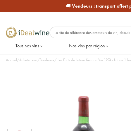
🚚
Vendeurs :
transport offert
Tous nos vins
Nos vins par région
Accueil
/
Acheter vins
/
Bordeaux
/
Les Forts de Latour Second Vin 1974 - Lot 