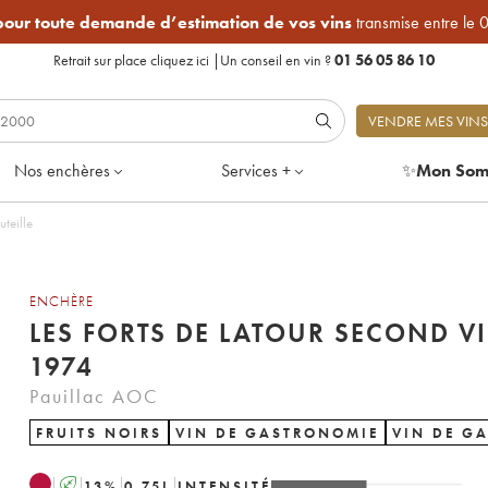
 pour toute demande d’estimation de vos vins
transmise entre le 
Retrait sur place
cliquez ici
|
Un conseil en vin ?
01 56 05 86 10
VENDRE MES VINS
Nos enchères
Services +
✨
Mon Som
de 1 bouteille
ENCHÈRE
LES FORTS DE LATOUR SECOND V
1974
Pauillac AOC
FRUITS NOIRS
VIN DE GASTRONOMIE
VIN DE G
A
13
%
0.75
L
INTENSITÉ