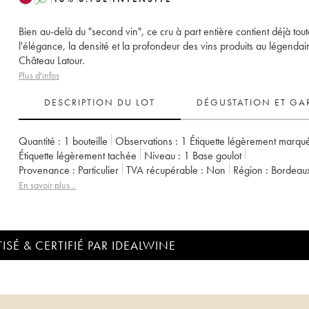
Bien au-delà du "second vin", ce cru à part entière contient déjà tout
l'élégance, la densité et la profondeur des vins produits au légendai
Château Latour.
Plus d'infos
DESCRIPTION DU LOT
DÉGUSTATION ET GA
Quantité :
1 bouteille
Observations :
1 Étiquette légèrement marqu
Étiquette légèrement tachée
Niveau :
1
Base goulot
Provenance :
particulier
TVA récupérable :
non
Région :
Bordeau
Appellation :
Pauillac
Classement :
Second Vin
Propriétaire :
Arte
En savoir plus...
ISÉ & CERTIFIÉ PAR IDEALWINE