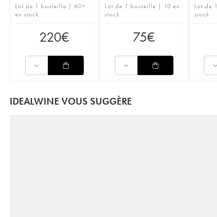
Lot de 1 bouteille | 60+
Lot de 1 bouteille | 10 en
Lot de 1
en stock
stock
stock
220
€
75
€
IDEALWINE VOUS SUGGÈRE