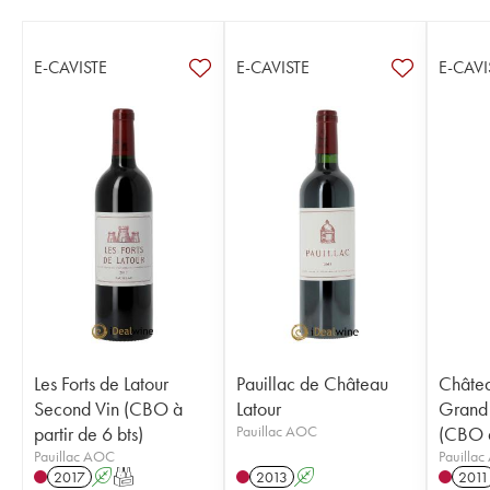
E-CAVISTE
E-CAVISTE
E-CAVI
Les Forts de Latour
Pauillac de Château
Châtea
Second Vin (CBO à
Latour
Grand 
partir de 6 bts)
Pauillac AOC
(CBO à
Pauillac AOC
Pauilla
2017
A
T
2013
A
2011