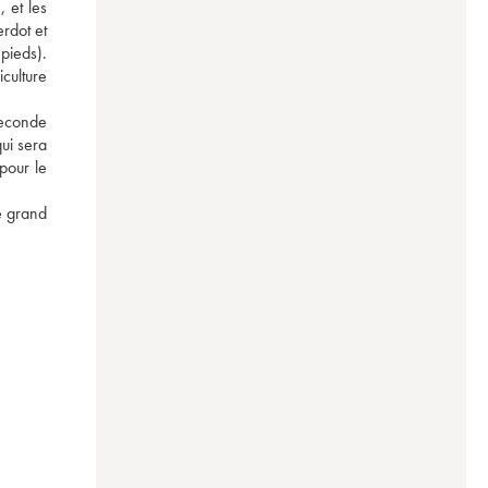
 et les 
dot et 
ieds). 
culture 
econde 
i sera 
our le 
e grand 