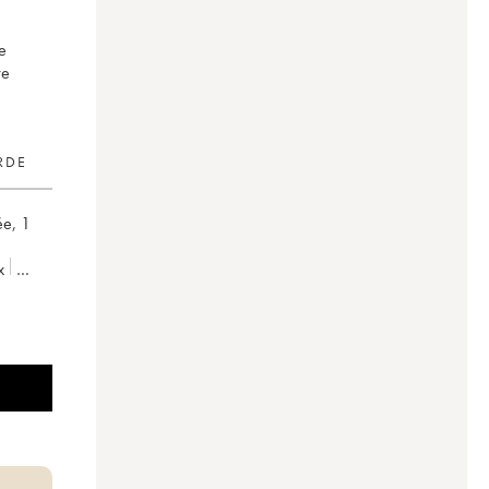
e
re
RDE
ée
,
1
x
mis