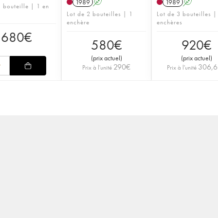
1989
A
1989
A
 bouteille | 1 en
Lot de 2 bouteilles | 1
Lot de 3 bouteilles |
enchère
enchères
680
€
580
€
920
€
(
prix actuel
)
(
prix actuel
)
290
€
306,6
Prix à l'unité
Prix à l'unité