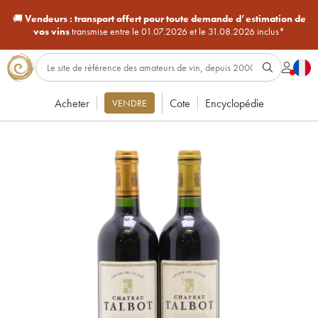
🚚
Vendeurs :
transport offert pour toute demande d’estimation de
vos vins
transmise entre le 01.07.2026 et le 31.08.2026 inclus*
Acheter
Cote
Encyclopédie
VENDRE