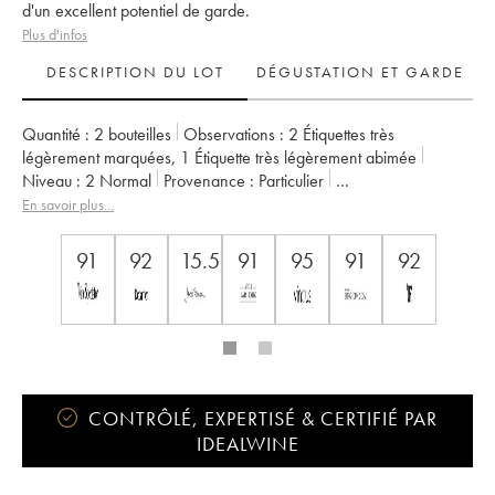
d'un excellent potentiel de garde.
Plus d'infos
DESCRIPTION DU LOT
DÉGUSTATION ET GARDE
Quantité :
2 bouteilles
Observations :
2 Étiquettes très
légèrement marquées
,
1 Étiquette très légèrement abimée
Niveau :
2
Normal
Provenance :
particulier
TVA récupérable :
non
Région :
Bordeaux
En savoir plus...
Appellation :
Saint-Julien
Classement :
4ème Grand Cru Classé
Propriétaire :
Famille Bignon-Cordier
91
92
15.5
91
95
91
92
CONTRÔLÉ, EXPERTISÉ & CERTIFIÉ PAR
IDEALWINE