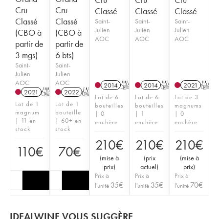
Cru
Cru
Classé
Classé
Classé
Classé
Classé
Saint-
Saint-
Saint-
Julien
Julien
Julien
(CBO à
(CBO à
AOC
AOC
AOC
partir de
partir de
3 mgs)
6 bts)
Saint-
Saint-
Julien
Julien
AOC
AOC
2014
T
2014
T
2021
T
2021
T
2022
T
Lot de 6
Lot de 6
Lot de 3
Lot de 1
Lot de 1
bouteilles
bouteilles
magnums
magnum
bouteille
| 0
| 1
| 0
| 11 en
| 60+ en
enchère
enchère
enchère
stock
stock
210
€
210
€
210
€
110
€
70
€
(
mise à
(
prix
(
mise à
prix
)
actuel
)
prix
)
Prix à
Prix à
Prix à
35
€
35
€
70
€
l'unité
l'unité
l'unité
IDEALWINE VOUS SUGGÈRE