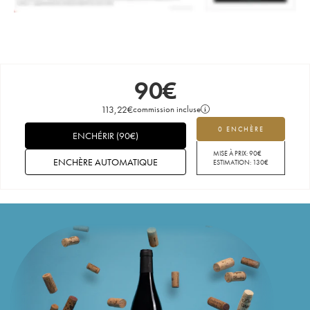
90
€
113,22
€
commission incluse
0 ENCHÈRE
ENCHÉRIR
(
90
€
)
MISE À PRIX:
90
€
ENCHÈRE AUTOMATIQUE
ESTIMATION:
130
€