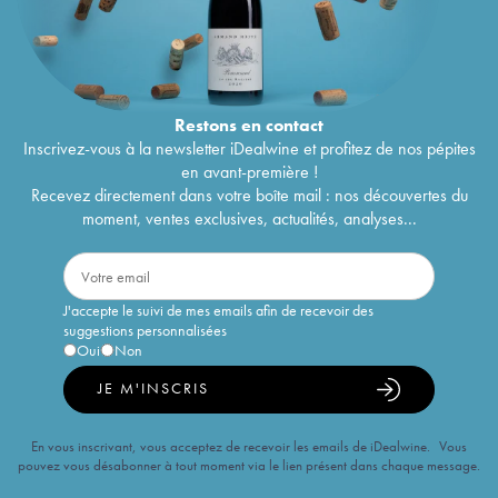
Restons en
contact
Inscrivez-vous à la newsletter iDealwine et profitez de nos pépites
en avant-première !
Recevez directement dans votre boîte mail : nos découvertes du
moment, ventes exclusives, actualités, analyses...
J'accepte le suivi de mes emails afin de recevoir des
suggestions personnalisées
Oui
Non
JE M'INSCRIS
En vous inscrivant, vous acceptez de recevoir les emails de iDealwine. Vous
pouvez vous désabonner à tout moment via le lien présent dans chaque message.