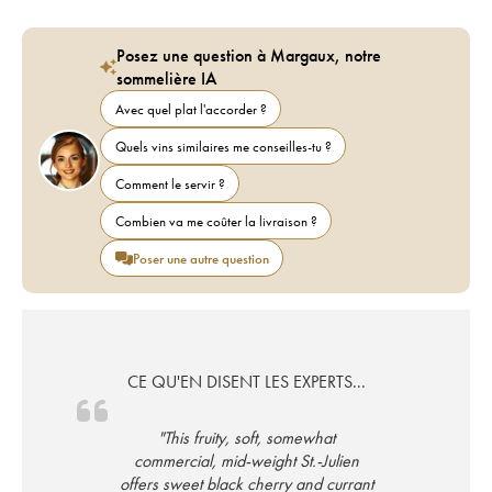
Posez une question à Margaux, notre
sommelière IA
Avec quel plat l'accorder ?
Quels vins similaires me conseilles-tu ?
Comment le servir ?
Combien va me coûter la livraison ?
Poser une autre question
CE QU'EN DISENT LES EXPERTS...
"This fruity, soft, somewhat
commercial, mid-weight St.-Julien
offers sweet black cherry and currant