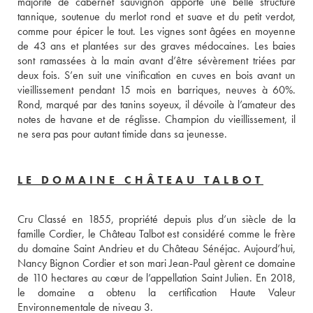
majorité de cabernet sauvignon apporte une belle structure 
tannique, soutenue du merlot rond et suave et du petit verdot, 
comme pour épicer le tout. Les vignes sont âgées en moyenne 
de 43 ans et plantées sur des graves médocaines. Les baies 
sont ramassées à la main avant d’être sévèrement triées par 
deux fois. S’en suit une vinification en cuves en bois avant un 
vieillissement pendant 15 mois en barriques, neuves à 60%. 
Rond, marqué par des tanins soyeux, il dévoile à l’amateur des 
notes de havane et de réglisse. Champion du vieillissement, il 
ne sera pas pour autant timide dans sa jeunesse.
LE DOMAINE CHÂTEAU TALBOT
Cru Classé en 1855, propriété depuis plus d’un siècle de la 
famille Cordier, le Château Talbot est considéré comme le frère 
du domaine Saint Andrieu et du Château Sénéjac. Aujourd’hui, 
Nancy Bignon Cordier et son mari Jean-Paul gèrent ce domaine 
de 110 hectares au cœur de l’appellation Saint Julien. En 2018, 
le domaine a obtenu la certification Haute Valeur 
Environnementale de niveau 3. 