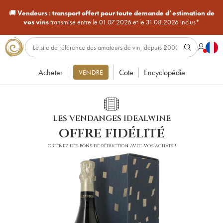
🚚
Vendeurs :
transport offert pour toute demande d’estimation de
vos vins
transmise entre le 01.07.2026 et le 31.08.2026 inclus*
Acheter
Cote
Encyclopédie
VENDRE
LES VENDANGES IDEALWINE
offre fidélité
Obtenez des bons de réduction avec vos achats !