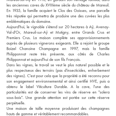
les anciennes caves du XVIIIème siècle du château de Mareuil. 
En 1935, la famille acquiert le Clos des Goisses, une parcelle 
très réputée qui permettra de produire une des cuvées les plus 
emblématiques du domaine.
Aujourd'hui, le vignoble s'étend sur 20 hectares à Aÿ, Avenay-
Val-d'Or, Mareuil-sur-Aÿ et Mutigny, entre Grands Crus et 
Premiers Crus. La maison complète ses approvisionnements 
auprès de plusieurs vignerons exigeants. Elle a rejoint le groupe 
Boizel Chanoine Champagne en 1997, mais la famille 
Philipponnat reste très présente, aux côtés de Charles 
Philipponnat et aujourd'hui de son fils François. 
Dans les vignes, le travail se veut le plus naturel possible et le 
plus respectueux des terroirs (pas d'insecticides, enherbement 
des vignes). C'est pour cela que la propriété a été reconnu pour 
son engagement environnemental et ainsi certifié HVE, puis a 
obtenu le label Viticulture Durable. A la cave, l'une des 
particularités est de conserver les vins de réserve en "solera 
sous-bois". Une grande attention est portée sur cette réserve 
perpétuelle.
Une maison de taille moyenne produisant des champagnes 
hauts de gamme et véritablement recommandables.