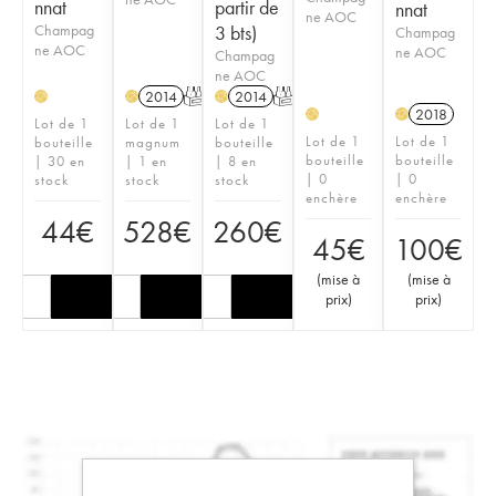
nnat
partir de
nnat
ne AOC
Champag
3 bts)
Champag
ne AOC
ne AOC
Champag
ne AOC
2014
T
2014
T
H
H
H
2018
H
H
Lot de 1
Lot de 1
Lot de 1
Lot de 1
Lot de 1
bouteille
magnum
bouteille
bouteille
bouteille
| 30 en
| 1 en
| 8 en
| 0
| 0
stock
stock
stock
enchère
enchère
44
€
528
€
260
€
45
€
100
€
(
mise à
(
mise à
prix
)
prix
)