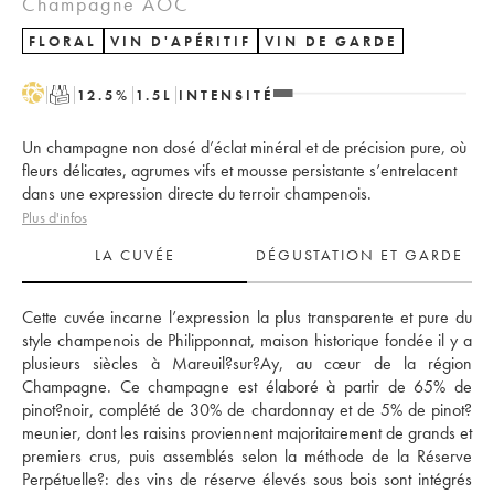
Champagne AOC
FLORAL
VIN D'APÉRITIF
VIN DE GARDE
H
T
12.5
%
1.5
L
INTENSITÉ
Un champagne non dosé d’éclat minéral et de précision pure, où
fleurs délicates, agrumes vifs et mousse persistante s’entrelacent
dans une expression directe du terroir champenois.
Plus d'infos
LA CUVÉE
DÉGUSTATION ET GARDE
Cette cuvée incarne l’expression la plus transparente et pure du 
style champenois de Philipponnat, maison historique fondée il y a 
plusieurs siècles à Mareuil?sur?Ay, au cœur de la région 
Champagne. Ce champagne est élaboré à partir de 65% de 
pinot?noir, complété de 30% de chardonnay et de 5% de pinot?
meunier, dont les raisins proviennent majoritairement de grands et 
premiers crus, puis assemblés selon la méthode de la Réserve 
Perpétuelle?: des vins de réserve élevés sous bois sont intégrés 