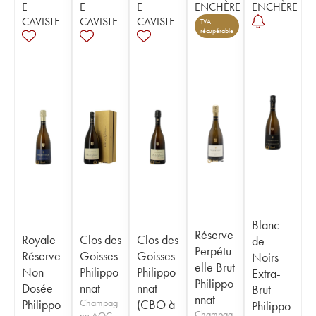
E-
E-
E-
ENCHÈRE
ENCHÈRE
CAVISTE
CAVISTE
CAVISTE
TVA
récupérable
Blanc
Réserve
Royale
Clos des
Clos des
de
Perpétu
Réserve
Goisses
Goisses
Noirs
elle Brut
Non
Philippo
Philippo
Extra-
Philippo
Dosée
nnat
nnat
Brut
nnat
Philippo
Champag
(CBO à
Philippo
Champag
ne AOC