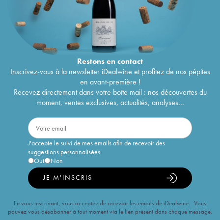
Restons en
contact
Inscrivez-vous à la newsletter iDealwine et profitez de nos pépites
en avant-première !
Recevez directement dans votre boîte mail : nos découvertes du
moment, ventes exclusives, actualités, analyses...
J'accepte le suivi de mes emails afin de recevoir des
suggestions personnalisées
Oui
Non
JE M'INSCRIS
En vous inscrivant, vous acceptez de recevoir les emails de iDealwine. Vous
pouvez vous désabonner à tout moment via le lien présent dans chaque message.