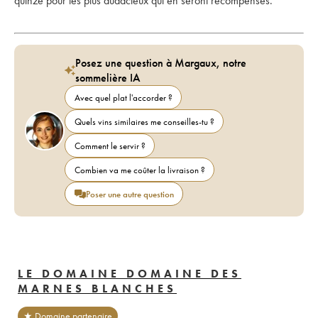
quinze pour les plus audacieux qui en seront récompensés.
Posez une question à Margaux, notre
sommelière IA
Avec quel plat l'accorder ?
Quels vins similaires me conseilles-tu ?
Comment le servir ?
Combien va me coûter la livraison ?
Poser une autre question
LE DOMAINE DOMAINE DES
MARNES BLANCHES
★ Domaine partenaire