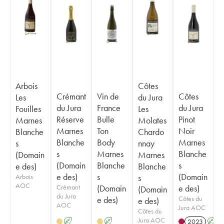
Arbois
Côtes
Crémant
Vin de
Côtes
Les
du Jura
du Jura
France
du Jura
Fouilles
Les
Réserve
Bulle
Pinot
Marnes
Molates
Marnes
Ton
Noir
Blanche
Chardo
Blanche
Body
Marnes
s
nnay
s
Marnes
Blanche
(Domain
Marnes
(Domain
Blanche
s
e des)
Blanche
e des)
s
(Domain
Arbois
s
AOC
Crémant
(Domain
e des)
(Domain
du Jura
e des)
Côtes du
e des)
AOC
Jura AOC
Côtes du
Jura AOC
A
A
2023
A
H
H