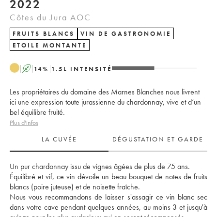
2022
Côtes du Jura AOC
FRUITS BLANCS
VIN DE GASTRONOMIE
ETOILE MONTANTE
A
14
%
1.5
L
INTENSITÉ
Les propriétaires du domaine des Marnes Blanches nous livrent
ici une expression toute jurassienne du chardonnay, vive et d’un
bel équilibre fruité.
Plus d'infos
LA CUVÉE
DÉGUSTATION ET GARDE
Un pur chardonnay issu de vignes âgées de plus de 75 ans. 
Équilibré et vif, ce vin dévoile un beau bouquet de notes de fruits 
blancs (poire juteuse) et de noisette fraîche. 
Nous vous recommandons de laisser s'assagir ce vin blanc sec 
dans votre cave pendant quelques années, au moins 3 et jusqu'à 