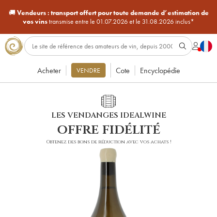
🚚
Vendeurs :
transport offert pour toute demande d’estimation de
vos vins
transmise entre le 01.07.2026 et le 31.08.2026 inclus*
Acheter
Cote
Encyclopédie
VENDRE
LES VENDANGES IDEALWINE
offre fidélité
Obtenez des bons de réduction avec vos achats !