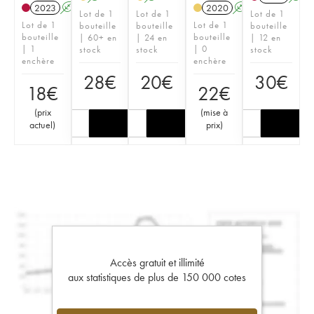
2023
A
2020
A
Lot de 1
Lot de 1
Lot de 1
Lot de 1
Lot de 1
bouteille
bouteille
bouteille
bouteille
bouteille
| 60+ en
| 24 en
| 12 en
| 1
| 0
stock
stock
stock
enchère
enchère
28
€
20
€
30
€
18
€
22
€
(
prix
(
mise à
actuel
)
prix
)
Accès gratuit et illimité
aux statistiques de plus de 150 000 cotes