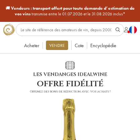
🚚
Vendeurs :
transport offert pour toute demande d’estimation de
vos vins
transmise entre le 01.07.2026 et le 31.08.2026 inclus*
Acheter
Cote
Encyclopédie
VENDRE
LES VENDANGES IDEALWINE
offre fidélité
Obtenez des bons de réduction avec vos achats !