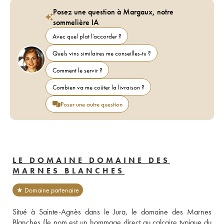
Posez une question à Margaux, notre
sommelière IA
Avec quel plat l'accorder ?
Quels vins similaires me conseilles-tu ?
Comment le servir ?
Combien va me coûter la livraison ?
Poser une autre question
LE DOMAINE DOMAINE DES
MARNES BLANCHES
★ Domaine partenaire
Situé à Sainte-Agnès dans le Jura, le domaine des Marnes 
Blanches (le nom est un hommage direct au calcaire typique du 