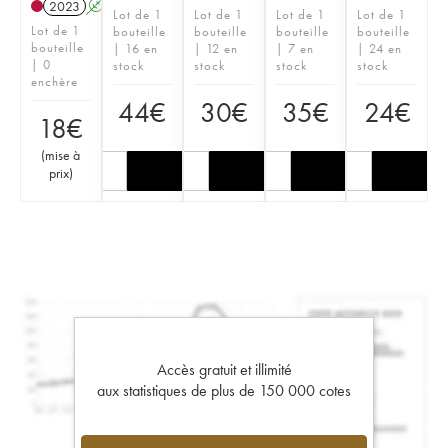
2023
A
Lot de 1
Lot de 1
Lot de 1
Lot de 1
Lot de 1
bouteille
bouteille
bouteille
bouteille
bouteille
| 16 en
| 12 en
| 7 en
| 24 en
| 0
stock
stock
stock
stock
enchère
44
€
30
€
35
€
24
€
18
€
(
mise à
prix
)
Accès gratuit et illimité
aux statistiques de plus de 150 000 cotes