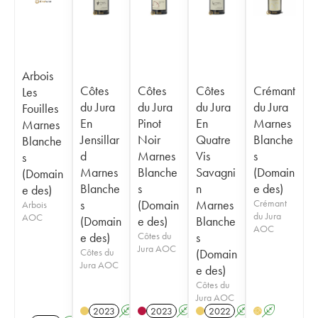
Arbois
Côtes
Côtes
Côtes
Crémant
Les
du Jura
du Jura
du Jura
du Jura
Fouilles
En
Pinot
En
Marnes
Marnes
Jensillar
Noir
Quatre
Blanche
Blanche
d
Marnes
Vis
s
s
Marnes
Blanche
Savagni
(Domain
(Domain
Blanche
s
n
e des)
e des)
s
(Domain
Marnes
Crémant
Arbois
du Jura
AOC
(Domain
e des)
Blanche
AOC
e des)
Côtes du
s
Jura AOC
Côtes du
(Domain
Jura AOC
e des)
Côtes du
Jura AOC
2023
A
2023
A
2022
A
A
H