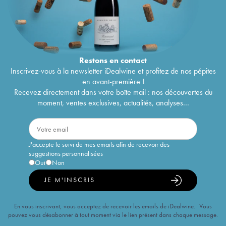
Restons en
contact
Inscrivez-vous à la newsletter iDealwine et profitez de nos pépites
en avant-première !
Recevez directement dans votre boîte mail : nos découvertes du
moment, ventes exclusives, actualités, analyses...
J'accepte le suivi de mes emails afin de recevoir des
suggestions personnalisées
Oui
Non
JE M'INSCRIS
En vous inscrivant, vous acceptez de recevoir les emails de iDealwine. Vous
pouvez vous désabonner à tout moment via le lien présent dans chaque message.