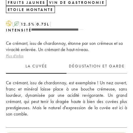
FRUITS JAUNES
VIN DE GASTRONOMIE
ETOILE MONTANTE
H
A
12.5
%
0.75
L
INTENSITÉ
Ce crémant, issu de chardonnay, étonne par son crémeux et sa
vivacité enlevée. Un crémant de haut-niveau.
Plus d'infos
LA CUVÉE
DÉGUSTATION ET GARDE
Ce crémant, issu de chardonnay, est exemplaire ! Un nez ouvert, 
franc et minéral laisse place à une bouche crémeuse, sans 
lourdeur, dynamisée par une acidité revigorante. Un grand 
crémant, qui peut tenir la dragée haute à bien des cuvées plus 
prestigieuses. Mais le naturel d'expression de la cuvée est ici à 
son comble.