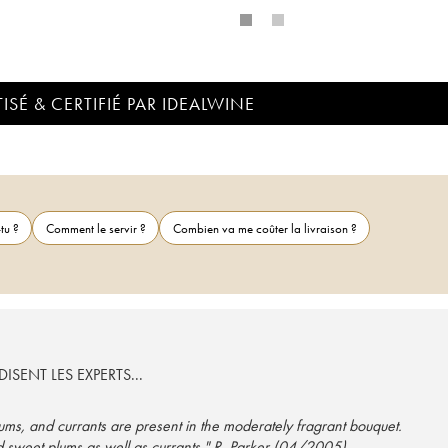
ISÉ & CERTIFIÉ PAR IDEALWINE
tu ?
Comment le servir ?
Combien va me coûter la livraison ?
ISENT LES EXPERTS...
ums, and currants are present in the moderately fragrant bouquet.
 sweet plums as well as currants." R. Parker (04/2005)