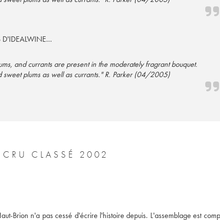
S D'IDEALWINE...
ums, and currants are present in the moderately fragrant bouquet.
 sweet plums as well as currants." R. Parker (04/2005)
CHÂTEAU HAUT BRION 1ER GRAND CRU CLASSÉ 2002
Haut-Brion n'a pas cessé d'écrire l'histoire depuis. L'assemblage est com