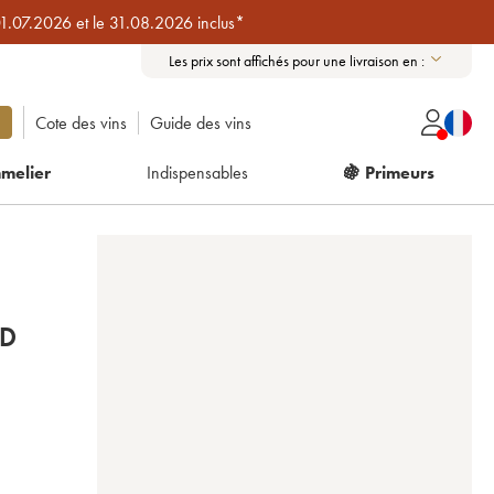
01.07.2026 et le 31.08.2026 inclus*
Les prix sont affichés pour une livraison en :
Cote des vins
Guide des vins
melier
Indispensables
🍇 Primeurs
ND