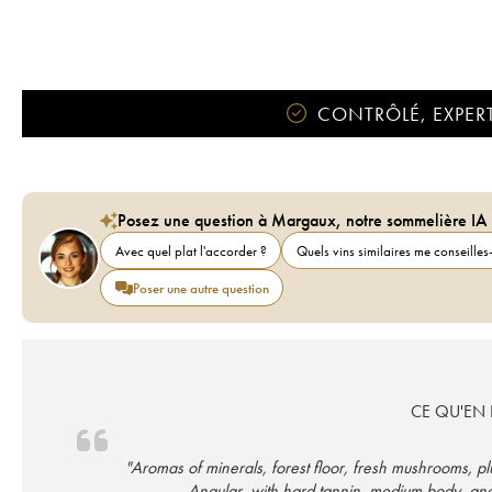
CONTRÔLÉ, EXPERT
Posez une question à Margaux, notre sommelière IA
Avec quel plat l'accorder ?
Quels vins similaires me conseilles-
Poser une autre question
CE QU'EN D
"Aromas of minerals, forest floor, fresh mushrooms, pl
Angular, with hard tannin, medium body, and