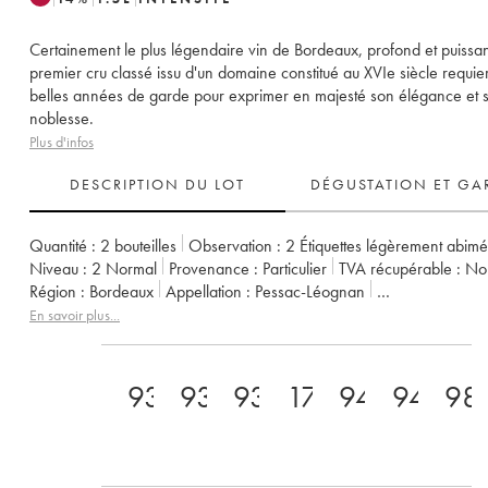
Certainement le plus légendaire vin de Bordeaux, profond et puissan
premier cru classé issu d'un domaine constitué au XVIe siècle requie
belles années de garde pour exprimer en majesté son élégance et 
noblesse.
Plus d'infos
DESCRIPTION DU LOT
DÉGUSTATION ET GA
Quantité :
2 bouteilles
Observation :
2 Étiquettes légèrement abim
Niveau :
2
Normal
Provenance :
particulier
TVA récupérable :
n
Région :
Bordeaux
Appellation :
Pessac-Léognan
Classement :
1er Grand Cru Classé
En savoir plus...
Propriétaire :
Domaines Clarence Dillon
93
93
93
17.5++
94
94
98