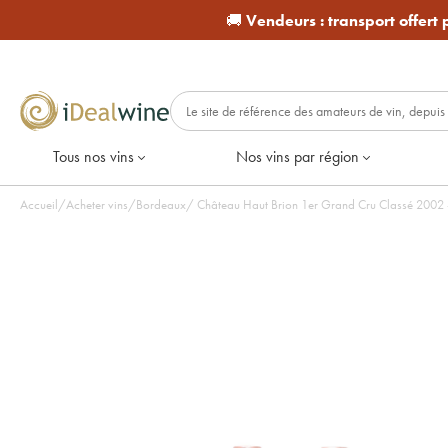
🚚
Vendeurs :
transport offert
Tous nos vins
Nos vins par région
Accueil
/
Acheter vins
/
Bordeaux
/
Château Haut Bri