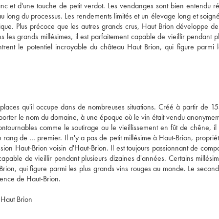
 et d'une touche de petit verdot. Les vendanges sont bien entendu réa
 au long du processus. Les rendements limités et un élevage long et soign
ique. Plus précoce que les autres grands crus, Haut Brion développe des
les grands millésimes, il est parfaitement capable de vieillir pendant pl
rent le potentiel incroyable du château Haut Brion, qui figure parmi le
laces qu'il occupe dans de nombreuses situations. Créé à partir de 15
 à porter le nom du domaine, à une époque où le vin était vendu anonymem
ournables comme le soutirage ou le vieillissement en fût de chêne, il s
ang de ... premier. Il n'y a pas de petit millésime à Haut-Brion, propriét
sion Haut-Brion voisin d'Haut-Brion. Il est toujours passionnant de compa
capable de vieillir pendant plusieurs dizaines d'années. Certains millésime
rion, qui figure parmi les plus grands vins rouges au monde. Le second 
rence de Haut-Brion.
u Haut Brion