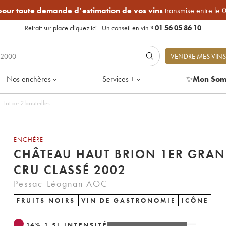
 pour toute demande d’estimation de vos vins
transmise entre le 
Retrait sur place
cliquez ici
|
Un conseil en vin ?
01 56 05 86 10
VENDRE MES VINS
Nos enchères
Services +
✨
Mon Som
on 1er Grand Cru Classé 2002 - Lot de 2 bouteilles
ENCHÈRE
CHÂTEAU HAUT BRION 1ER GRA
CRU CLASSÉ 2002
Pessac-Léognan AOC
FRUITS NOIRS
VIN DE GASTRONOMIE
ICÔNE
14
%
1.5
L
INTENSITÉ