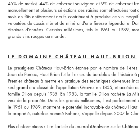
45% de merlot, 44% de cabernet sauvignon et 9% de cabernet franc
manuellement et plusieurs sélections des raisins sont effectuées tout
mois en fûts entièrement neufs contribuent à produire ce vin magnif
veloutées de cassis mûr et de minéral d'une finesse légendaire. Dans 
dizaines d'années. Certains millésimes, tels le 1961 ou 1989, mont
grands vins rouges au monde.
LE DOMAINE CHÂTEAU HAUT-BRION
Le prestigieux Château Haut-Brion étonne par le nombre de 1ères p
Jean de Pontac, Haut-Brion fut le 1er cru du bordelais de l'histoire
Premier château à mettre en pratique des techniques devenues incont
seul grand cru classé de l'appellation Graves en 1855, et accède au r
famille Dillon depuis 1935. En 1983, la famille Dillon rachète La Mis
vins de la propriété. Dans les grands millésimes, il est parfaitement 
le 1961 ou 1989, montrent le potentiel incroyable du château Haut B
la propriété, autrefois nommé Bahans, s'appelle depuis 2007 le Cla
Plus d'informations : 
Lire l'article du Journal iDealwine sur le Châtea