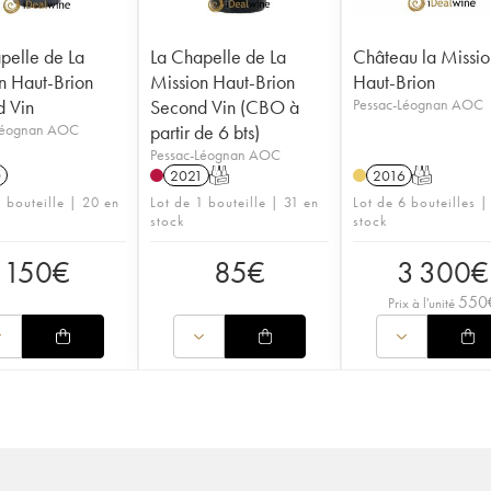
pelle de La
La Chapelle de La
Château la Missio
n Haut-Brion
Mission Haut-Brion
Haut-Brion
 Vin
Second Vin (CBO à
Pessac-Léognan AOC
Léognan AOC
partir de 6 bts)
Pessac-Léognan AOC
0
2021
T
2016
T
1 bouteille | 20 en
Lot de 1 bouteille | 31 en
Lot de 6 bouteilles |
stock
stock
150
€
85
€
3 300
€
550
Prix à l'unité