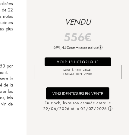
lisées 
é de 22 
 notes 
VENDU
usieurs 
s plus 
556
€
699,45
€
commission incluse
VOIR L'HISTORIQUE
53 par 
MISE À PRIX:
486
€
ent. 
ESTIMATION:
720
€
era le 
é de la 
rer les 
VINS IDENTIQUES EN VENTE
s, tels 
En stock, livraison estimée entre le
vin de 
29/06/2026 et le 02/07/2026