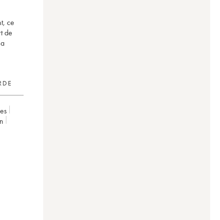
t, ce
rt de
sa
RDE
ées
on