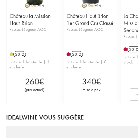
Château la Mission
Château Haut Brion
La Cha
Haut-Brion
1er Grand Cru Classé
Missio
Pessac-Léognan AOC
Pessac-Léognan AOC
Second
Pessac-
201
2012
2012
Lot de 
Lot de 1 bouteille | 1
Lot de 1 bouteille | 0
stock
enchère
enchère
260
€
340
€
(
prix actuel
)
(
mise à prix
)
IDEALWINE VOUS SUGGÈRE