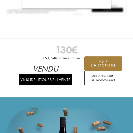
130
€
163,54
€
commission incluse
VOIR
VENDU
L'HISTORIQUE
MISE À PRIX:
130
€
VINS IDENTIQUES EN VENTE
ESTIMATION:
240
€