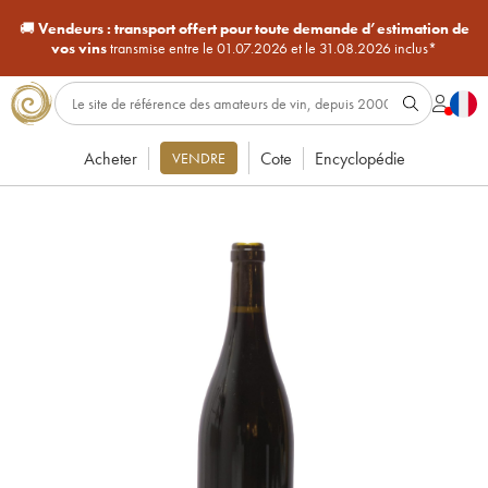
🚚
Vendeurs :
transport offert pour toute demande d’estimation de
vos vins
transmise entre le 01.07.2026 et le 31.08.2026 inclus*
Acheter
Cote
Encyclopédie
VENDRE