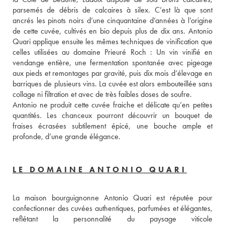
parsemés de débris de calcaires à silex. C’est là que sont 
ancrés les pinots noirs d’une cinquantaine d’années à l’origine 
de cette cuvée, cultivés en bio depuis plus de dix ans. Antonio 
Quari applique ensuite les mêmes techniques de vinification que 
celles utilisées au domaine Prieuré Roch : Un vin vinifié en 
vendange entière, une fermentation spontanée avec pigeage 
aux pieds et remontages par gravité, puis dix mois d’élevage en 
barriques de plusieurs vins. La cuvée est alors embouteillée sans 
collage ni filtration et avec de très faibles doses de soufre.  
Antonio ne produit cette cuvée fraiche et délicate qu’en petites 
quantités. Les chanceux pourront découvrir un bouquet de 
fraises écrasées subtilement épicé, une bouche ample et 
profonde, d’une grande élégance.   
LE DOMAINE ANTONIO QUARI
La maison bourguignonne Antonio Quari est réputée pour 
confectionner des cuvées authentiques, parfumées et élégantes, 
reflétant la personnalité du paysage viticole 