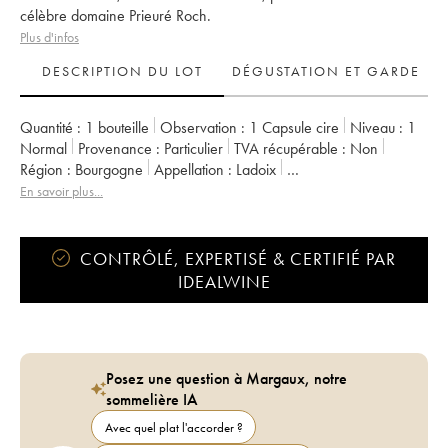
célèbre domaine Prieuré Roch.
Plus d'infos
DESCRIPTION DU LOT
DÉGUSTATION ET GARDE
Quantité :
1 bouteille
Observation :
1 Capsule cire
Niveau :
1
Normal
Provenance :
particulier
TVA récupérable :
non
Région :
Bourgogne
Appellation :
Ladoix
Propriétaire :
Antonio Quari
En savoir plus...
CONTRÔLÉ, EXPERTISÉ & CERTIFIÉ PAR
IDEALWINE
Posez une question à Margaux, notre
sommelière IA
Avec quel plat l'accorder ?