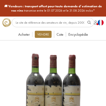
🚚
Vendeurs :
transport offert pour toute demande d’estimation de
vos vins
transmise entre le 01.07.2026 et le 31.08.2026 inclus*
Acheter
Cote
Encyclopédie
VENDRE