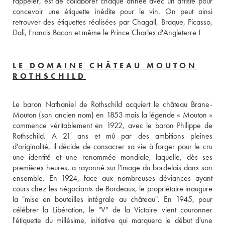
rappeler, est de collaborer chaque année avec un artiste pour 
concevoir une étiquette inédite pour le vin. On peut ainsi 
retrouver des étiquettes réalisées par Chagall, Braque, Picasso, 
Dali, Francis Bacon et même le Prince Charles d'Angleterre !
LE DOMAINE CHÂTEAU MOUTON
ROTHSCHILD
Le baron Nathaniel de Rothschild acquiert le château Brane-
Mouton (son ancien nom) en 1853 mais la légende « Mouton » 
commence véritablement en 1922, avec le baron Philippe de 
Rothschild. A 21 ans et mû par des ambitions pleines 
d'originalité, il décide de consacrer sa vie à forger pour le cru 
une identité et une renommée mondiale, laquelle, dès ses 
premières heures, a rayonné sur l'image du bordelais dans son 
ensemble. En 1924, face aux nombreuses déviances ayant 
cours chez les négociants de Bordeaux, le propriétaire inaugure 
la "mise en bouteilles intégrale au château". En 1945, pour 
célébrer la Libération, le "V" de la Victoire vient couronner 
l'étiquette du millésime, initiative qui marquera le début d'une 