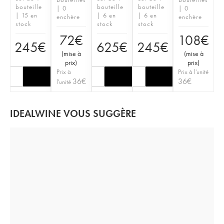
bouteille
bouteille
bouteille
| 0
| 0
| 15 en
| 6 en
| 6 en
enchère
enchère
stock
stock
stock
72
€
108
€
245
€
625
€
245
€
(
mise à
(
mise à
prix
)
prix
)
Prix à
Prix à l'unité
36
€
36
€
l'unité
IDEALWINE VOUS SUGGÈRE