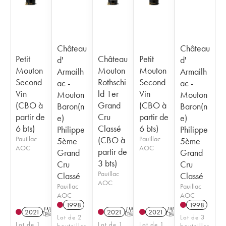
Château
Château
Petit
Château
Petit
d'
d'
Mouton
Mouton
Mouton
Armailh
Armailh
Second
Rothschi
Second
ac -
ac -
Vin
ld 1er
Vin
Mouton
Mouton
(CBO à
Grand
(CBO à
Baron(n
Baron(n
partir de
Cru
partir de
e)
e)
6 bts)
Classé
6 bts)
Philippe
Philippe
Pauillac
(CBO à
Pauillac
5ème
5ème
AOC
AOC
partir de
Grand
Grand
3 bts)
Cru
Cru
Pauillac
Classé
Classé
AOC
Pauillac
Pauillac
AOC
AOC
1998
1998
2021
T
2021
T
2021
T
Lot de 2
Lot de 3
Lot de 1
Lot de 1
Lot de 1
bouteilles
bouteilles