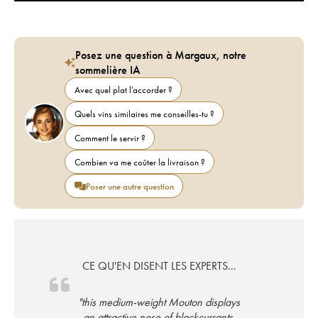
Posez une question à Margaux, notre
sommelière IA
Avec quel plat l'accorder ?
Quels vins similaires me conseilles-tu ?
Comment le servir ?
Combien va me coûter la livraison ?
Poser une autre question
CE QU'EN DISENT LES EXPERTS...
"this medium-weight Mouton displays
an attractive nose of blackcurrants,