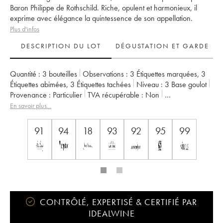
Baron Philippe de Rothschild. Riche, opulent et harmonieux, il
exprime avec élégance la quintessence de son appellation.
Plus d'infos
DESCRIPTION DU LOT
DÉGUSTATION ET GARDE
Quantité :
3 bouteilles
Observations :
3 Étiquettes marquées
,
3
Étiquettes abimées
,
3 Étiquettes tachées
Niveau :
3
Base goulot
Provenance :
particulier
TVA récupérable :
non
Région :
Bordeaux
Appellation :
Pauillac
En savoir plus...
Classement :
1er Grand Cru Classé
Propriétaire :
Famille Rothschild
91
94
18
93
92
95
99
CONTRÔLÉ, EXPERTISÉ & CERTIFIÉ PAR
IDEALWINE