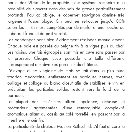
partie des 90ha de la propriété. Leur système racinaire a la 
possibilité de s'ancrer dans des sols de graves particulièrement 
profonds. Pauillac oblige, le cabernet sauvignon domine très 
largement l'assemblage. On peut en retrouver jusqu'à 80% 
selon les millésimes, complétés par du merlot et une touche de 
cabernet franc et de petit verdot. 
Les vendanges sont bien évidemment réalisées manuellement. 
Chaque baie est passée au peigne fin à la vigne puis au chai. 
Les raisins, une fois égrappés, sont mis en cuve sans passer par 
le pressoir. Chaque cuve possède une taille différente 
correspondant aux diverses parcelles du château. 
L'élevage d'une vingtaine de mois se fait dans la plus pure 
tradition médocaine, entièrement en barriques neuves, avec 
ouillage et collage au blanc d'œuf afin de stabiliser le vin en 
précipitant les particules solides restant vers le fond de la 
barrique. 
La plupart des millésimes offrent opulence, richesse et 
profondeur, agrémentées d'une remarquable complexité 
aromatique allant du cassis au café torréfié, en passant par la 
menthe et le cuir fin. 
La particularité du château Mouton-Rothschild, s'il faut encore la 