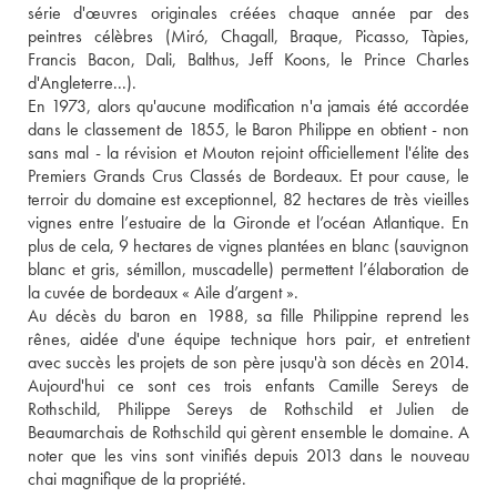
série d'œuvres originales créées chaque année par des 
peintres célèbres (Miró, Chagall, Braque, Picasso, Tàpies, 
Francis Bacon, Dali, Balthus, Jeff Koons, le Prince Charles 
d'Angleterre...). 
En 1973, alors qu'aucune modification n'a jamais été accordée 
dans le classement de 1855, le Baron Philippe en obtient - non 
sans mal - la révision et Mouton rejoint officiellement l'élite des 
Premiers Grands Crus Classés de Bordeaux. Et pour cause, le 
terroir du domaine est exceptionnel, 82 hectares de très vieilles 
vignes entre l’estuaire de la Gironde et l’océan Atlantique. En 
plus de cela, 9 hectares de vignes plantées en blanc (sauvignon 
blanc et gris, sémillon, muscadelle) permettent l’élaboration de 
la cuvée de bordeaux « Aile d’argent ».
Au décès du baron en 1988, sa fille Philippine reprend les 
rênes, aidée d'une équipe technique hors pair, et entretient 
avec succès les projets de son père jusqu'à son décès en 2014. 
Aujourd'hui ce sont ces trois enfants Camille Sereys de 
Rothschild, Philippe Sereys de Rothschild et Julien de 
Beaumarchais de Rothschild qui gèrent ensemble le domaine. A 
noter que les vins sont vinifiés depuis 2013 dans le nouveau 
chai magnifique de la propriété.