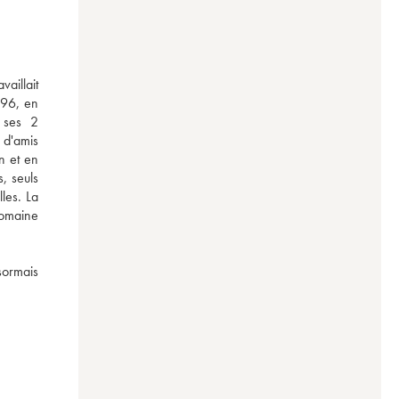
aillait 
96, en 
ses  2 
d'amis 
 et en 
 seuls 
les. La 
omaine 
ormais 