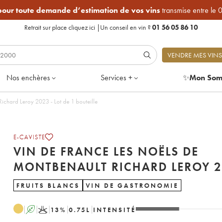
 pour toute demande d’estimation de vos vins
transmise entre le 
Retrait sur place
cliquez ici
|
Un conseil en vin ?
01 56 05 86 10
VENDRE MES VINS
Nos enchères
Services +
✨
Mon Som
ichard Leroy 2023 - Lot de 1 bouteille
E-CAVISTE
VIN DE FRANCE LES NOËLS DE
MONTBENAULT RICHARD LEROY 
FRUITS BLANCS
VIN DE GASTRONOMIE
A
K
13
%
0.75
L
INTENSITÉ