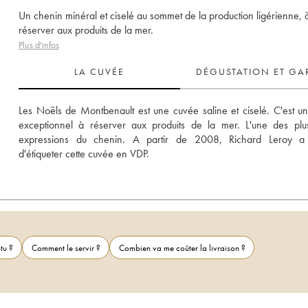
Un chenin minéral et ciselé au sommet de la production ligérienne, 
réserver aux produits de la mer.
Plus d'infos
LA CUVÉE
DÉGUSTATION ET GA
Les Noëls de Montbenault est une cuvée saline et ciselé. C'est un
exceptionnel à réserver aux produits de la mer. L'une des plus
expressions du chenin. A partir de 2008, Richard Leroy a 
d'étiqueter cette cuvée en VDP.
tu ?
Comment le servir ?
Combien va me coûter la livraison ?