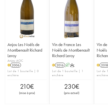
Anjou Les Noëls de
Vin de France Les
Vin de
Montbenault Richard
Noëls de Montbenault
Noëls 
Leroy
Richard Leroy
Richar
Anjou AOC
2006
2016
A
K
2018
Lot de 1 bouteille | 0
Lot de 1 bouteille | 1
Lot de 1
enchère
enchère
enchère
210
€
230
€
(
mise à prix
)
(
prix actuel
)