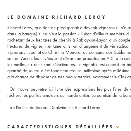
LE DOMAINE RICHARD LEROY
Richard Leroy, que rien ne prédisposait à devenir vigneron (il n'a au
dans la banque) si ce n'est la passion - il était d'ailleurs membre 
rachetant deux hectares de chenin à Rablay-sur-Layon à un couple d
hectares de vignes il entame ainsi un changement de vie radical et
vignerons : Joël et de Christine Menard, au domaine des Sablonnette
sec en Anjou, les cuvées sont désormais produites en VDF à la suit
les meilleurs raisins sont sélectionnés. Le vignoble est conduit en 
quantité de soufre a été fortement réduite, millésime après millésim
a la chance de disposer de très beaux terroirs, notamment le Clos de
 On trouve peut-être ici l'une des expressions les plus fines du c
recherchés par les amateurs du monde entier. La parution de la band
 Lire l'article du Journal iDealwine sur Richard Leroy
CARACTERISTIQUES DÉTAILLÉES