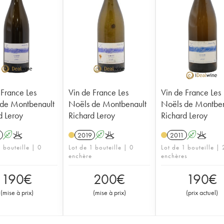
 France Les
Vin de France Les
Vin de France Les
de Montbenault
Noëls de Montbenault
Noëls de Montben
d Leroy
Richard Leroy
Richard Leroy
A
K
2019
A
K
2011
A
K
 bouteille | 0
Lot de 1 bouteille | 0
Lot de 1 bouteille | 
enchère
enchères
190
€
200
€
190
€
(
mise à prix
)
(
mise à prix
)
(
prix actuel
)