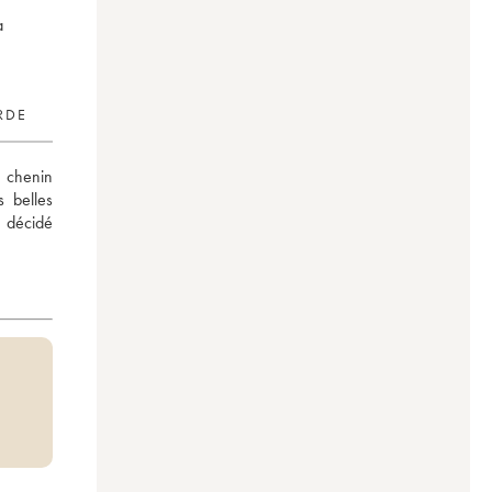
à
RDE
 chenin 
 belles 
décidé 