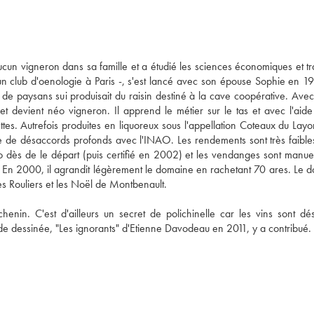
cun vigneron dans sa famille et a étudié les sciences économiques et trav
d'un club d'oenologie à Paris -, s'est lancé avec son épouse Sophie en 19
e paysans sui produisait du raisin destiné à la cave coopérative. Avec 
 devient néo vigneron. Il apprend le métier sur le tas et avec l'aide 
s. Autrefois produites en liquoreux sous l'appellation Coteaux du Layon
e de désaccords profonds avec l'INAO. Les rendements sont très faibles,
bio dès de le départ (puis certifié en 2002) et les vendanges sont manuel
e. En 2000, il agrandit légèrement le domaine en rachetant 70 ares. Le d
s Rouliers et les Noël de Montbenault. 
henin. C'est d'ailleurs un secret de polichinelle car les vins sont dés
e dessinée, "Les ignorants" d'Etienne Davodeau en 2011, y a contribué. 