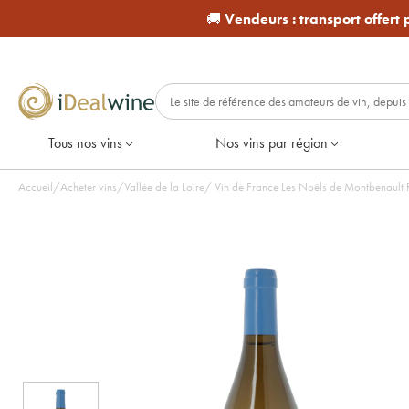
🚚
Vendeurs :
transport offert
Tous nos vins
Nos vins par région
Accueil
/
Acheter vins
/
Vallée de la Loire
/
Vin de France Les Noëls de Montbenault R