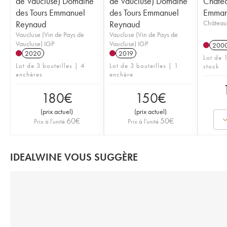
de Vaucluse) Domaine
de Vaucluse) Domaine
Châte
des Tours Emmanuel
des Tours Emmanuel
Emman
Reynaud
Reynaud
Château
Vaucluse (Vin de Pays de
Vaucluse (Vin de Pays de
Vaucluse) IGP
Vaucluse) IGP
200
2020
2019
Lot de 1
Lot de 3 bouteilles | 4
Lot de 3 bouteilles | 1
stock
enchères
enchère
180
€
150
€
(
prix actuel
)
(
prix actuel
)
60
€
50
€
Prix à l'unité
Prix à l'unité
IDEALWINE VOUS SUGGÈRE