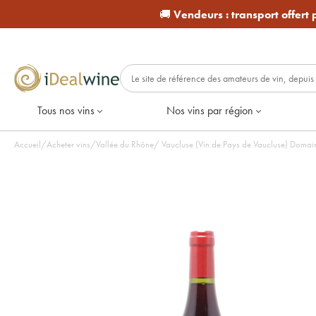
🚚
Vendeurs :
transport offert
Tous nos vins
Nos vins par région
Accueil
/
Acheter vins
/
Vallée du Rhône
/