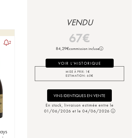
VENDU
67
€
2
84,29
€
commission incluse
VOIR L'HISTORIQUE
MISE À PRIX:
1
€
ESTIMATION:
65
€
VINS IDENTIQUES EN VENTE
En stock, livraison estimée entre le
01/06/2026 et le 04/06/2026
Pays