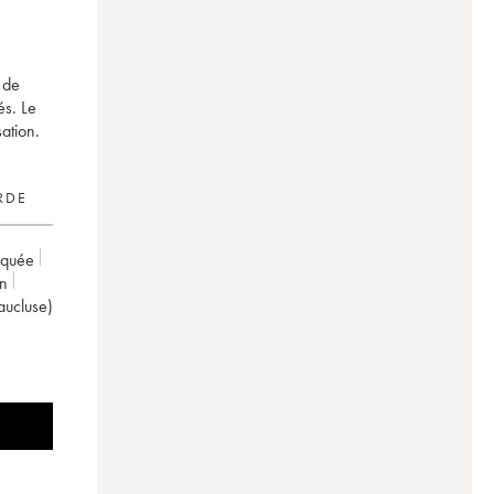
 de
és. Le
ation.
RDE
rquée
on
aucluse)