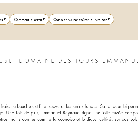
tu ?
Comment le servir ?
Combien va me coûter la livraison ?
CLUSE) DOMAINE DES TOURS EMMANU
rais. La bouche est fine, suave et les tanins fondus. Sa rondeur lui perme
e. Une fois de plus, Emmanuel Reynaud signe une jolie cuvée compo
utres moins connus comme la counoise et le dious, cultivés sur des sols 