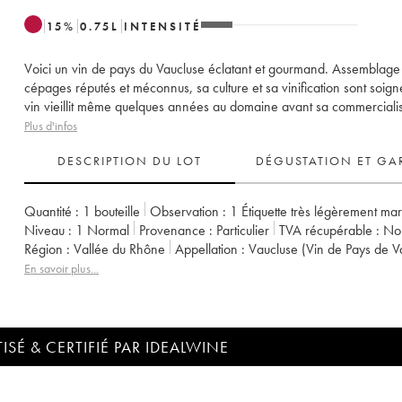
15
%
0.75
L
INTENSITÉ
Voici un vin de pays du Vaucluse éclatant et gourmand. Assemblage
cépages réputés et méconnus, sa culture et sa vinification sont soign
vin vieillit même quelques années au domaine avant sa commercialis
Plus d'infos
DESCRIPTION DU LOT
DÉGUSTATION ET GA
Quantité :
1 bouteille
Observation :
1 Étiquette très légèrement ma
Niveau :
1
Normal
Provenance :
particulier
TVA récupérable :
n
Région :
Vallée du Rhône
Appellation :
Vaucluse (Vin de Pays de V
Propriétaire :
Emmanuel Reynaud
En savoir plus...
ISÉ & CERTIFIÉ PAR IDEALWINE