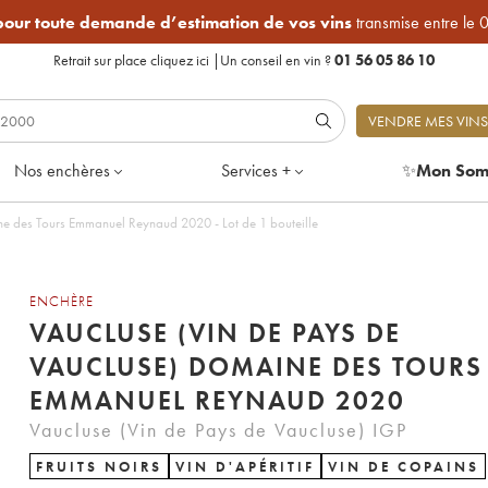
 pour toute demande d’estimation de vos vins
transmise entre le 
Retrait sur place
cliquez ici
|
Un conseil en vin ?
01 56 05 86 10
VENDRE MES VINS
Nos enchères
Services +
✨
Mon Som
Vaucluse (Vin de Pays de Vaucluse) Domaine des Tours Emmanuel Reynaud 2020 - Lot de 1 bouteille
ENCHÈRE
VAUCLUSE (VIN DE PAYS DE
VAUCLUSE) DOMAINE DES TOURS
EMMANUEL REYNAUD 2020
Vaucluse (Vin de Pays de Vaucluse) IGP
FRUITS NOIRS
VIN D'APÉRITIF
VIN DE COPAINS