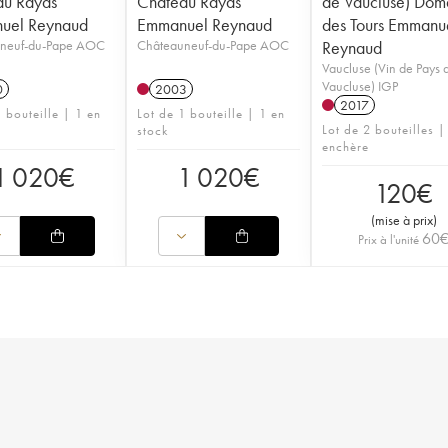
au Rayas
Château Rayas
de Vaucluse) Dom
uel Reynaud
Emmanuel Reynaud
des Tours Emmanu
neuf-du-Pape AOC
Châteauneuf-du-Pape AOC
Reynaud
Vaucluse (Vin de Pays 
Vaucluse) IGP
0
2003
2017
 bouteille | 1 en
Lot de 1 bouteille | 1 en
Lot de 2 bouteilles |
stock
enchère
1 020
€
1 020
€
120
€
(
mise à prix
)
60
Prix à l'unité