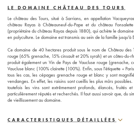
LE DOMAINE CHÂTEAU DES TOURS
Le château des Tours, situé à Sarrians, en appellation Vacqueyra
château Rayas à Châteauneuf-du-Pape et du château Fonsalette d
(propriétaire du château Rayas depuis 1880), qui achète le domaine 
en polyculture. Le domaine est transmis au sein de la famille jusqu'
Ce domaine de 40 hectares produit sous le nom de Château des T
rouge (65% grenache, 15% cinsault et 20% syrah) et un côtes-du-rh
produit également un Vin de Pays de Vaucluse rouge (grenache, coun
Vaucluse blanc (100% clairette (100%). Enfin, sous l'étiquette « Par
tous les cas, les cépages grenache rouge et blanc y sont magnifiés.
vendanges. En effet, les raisins sont cueillis les plus mûrs possibles
toutefois les vins sont extrêmement profonds, élancés, fruités et 
particulièrement réputés et recherchés. Il faut aussi savoir que, du
de vieillissement au domaine.
CARACTERISTIQUES DÉTAILLÉES