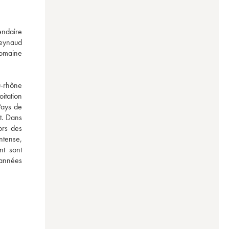
ndaire 
eynaud 
omaine 
-rhône 
tation 
ays de 
t. Dans 
rs des 
ntense, 
t sont 
 années 