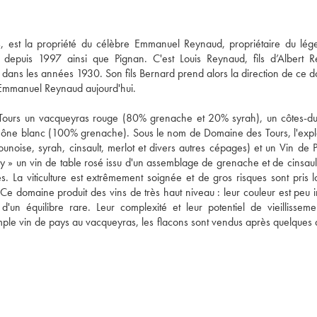
s, est la propriété du célèbre Emmanuel Reynaud, propriétaire du lége
epuis 1997 ainsi que Pignan. C'est Louis Reynaud, fils d’Albert R
dans les années 1930. Son fils Bernard prend alors la direction de ce d
à Emmanuel Reynaud aujourd'hui.

ours un vacqueyras rouge (80% grenache et 20% syrah), un côtes-du
ône blanc (100% grenache). Sous le nom de Domaine des Tours, l'exploi
oise, syrah, cinsault, merlot et divers autres cépages) et un Vin de P
isy » un vin de table rosé issu d'un assemblage de grenache et de cinsaul
 La viticulture est extrêmement soignée et de gros risques sont pris lo
. Ce domaine produit des vins de très haut niveau : leur couleur est peu i
d'un équilibre rare. Leur complexité et leur potentiel de vieillissemen
 simple vin de pays au vacqueyras, les flacons sont vendus après quelques