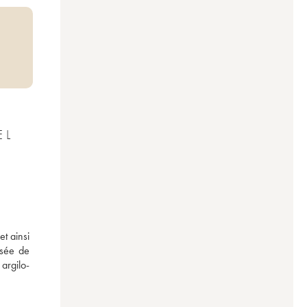
EL
t ainsi 
sée de 
argilo-