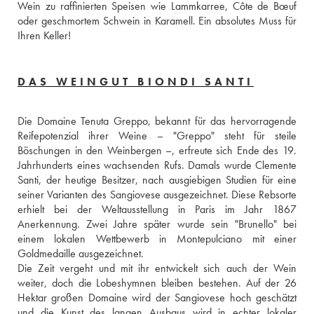
Wein zu raffinierten Speisen wie Lammkarree, Côte de Bœuf 
oder geschmortem Schwein in Karamell. Ein absolutes Muss für 
Ihren Keller!
DAS WEINGUT BIONDI SANTI
Die Domaine Tenuta Greppo, bekannt für das hervorragende 
Reifepotenzial ihrer Weine – "Greppo" steht für steile 
Böschungen in den Weinbergen –, erfreute sich Ende des 19. 
Jahrhunderts eines wachsenden Rufs. Damals wurde Clemente 
Santi, der heutige Besitzer, nach ausgiebigen Studien für eine 
seiner Varianten des Sangiovese ausgezeichnet. Diese Rebsorte 
erhielt bei der Weltausstellung in Paris im Jahr 1867 
Anerkennung. Zwei Jahre später wurde sein "Brunello" bei 
einem lokalen Wettbewerb in Montepulciano mit einer 
Goldmedaille ausgezeichnet.
Die Zeit vergeht und mit ihr entwickelt sich auch der Wein 
weiter, doch die Lobeshymnen bleiben bestehen. Auf der 26 
Hektar großen Domaine wird der Sangiovese hoch geschätzt 
und die Kunst des langen Ausbaus wird in echter lokaler 