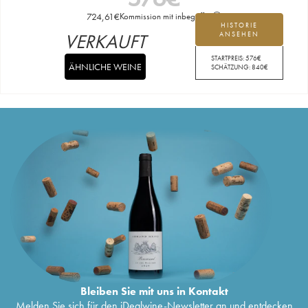
724,61
€
Kommission mit inbegriffen
HISTORIE
VERKAUFT
ANSEHEN
STARTPREIS:
576
€
ÄHNLICHE WEINE
SCHÄTZUNG:
840
€
Bleiben Sie mit uns in Kontakt
Melden Sie sich für den iDealwine-Newsletter an und entdecken