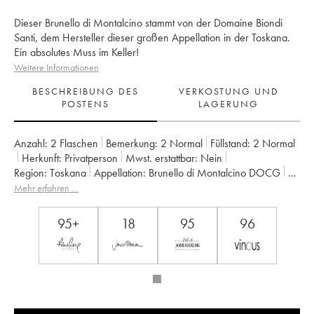
Dieser Brunello di Montalcino stammt von der Domaine Biondi
Santi, dem Hersteller dieser großen Appellation in der Toskana.
Ein absolutes Muss im Keller!
Weitere Informationen
BESCHREIBUNG DES
VERKOSTUNG UND
POSTENS
LAGERUNG
Anzahl:
2 Flaschen
Bemerkung:
2 Normal
Füllstand:
2
Normal
Herkunft:
privatperson
Mwst. erstattbar:
nein
Region:
Toskana
Appellation:
Brunello di Montalcino DOCG
Eigentümer:
Biondi-Santi Tenuta Greppo
Mehr erfahren …
95+
18
95
96