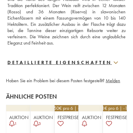
Tradition perfektioniert. Der Wein reift zwischen 12 Monaten 
(Rosso) und 36 Monaten (Riserva) in slawonischen 
Eichenfässern mit einem Fassungsvermögen von 10 bis 140 
Hektolitern. Ein zusätzlicher Ausbau in der Flasche trägt dazu 
bei, die Tannine dieser einzigartigen Rebsorte weiter zu 
verfeinern. Die Weine zeichnen sich durch eine unglaubliche 
Eleganz und Feinheit aus.
DETAILLIERTE EIGENSCHAFTEN
Haben Sie ein Problem bei diesem Posten festgestellt?
Melden
ÄHNLICHE POSTEN
193,50
€
pro 6 | -10%
531
€
pro 6 | -10%
AUKTION
AUKTION
FESTPREISE
AUKTION
FESTPREISE
1
3