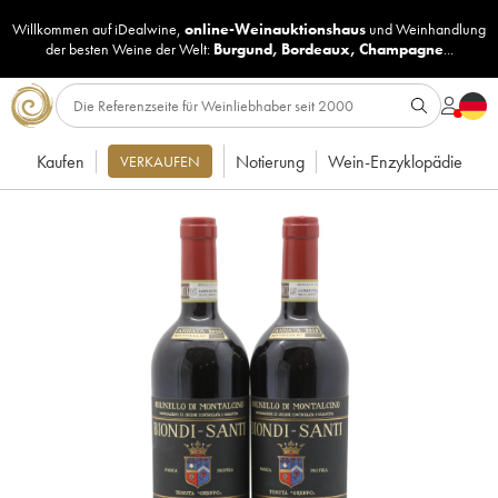
Willkommen auf iDealwine,
online-Weinauktionshaus
und
Weinhandlung
der besten Weine der Welt:
Burgund
,
Bordeaux
,
Champagne
...
Kaufen
Notierung
Wein-Enzyklopädie
VERKAUFEN