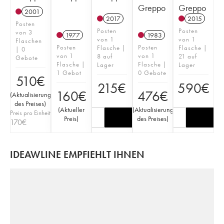
Greppo
Greppo
2001
2017
2015
Posten
Posten
Posten
von 3
1977
1983
von 1
von 1
Flaschen
Posten
Posten
Flasche |
Flasche |
| 0
von 1
von 1
8 auf
21 auf
Gebote
Flasche |
Flasche |
Lager
Lager
1 Gebot
0 Gebote
510
€
215
€
590
€
160
€
476
€
(
Aktualisierung
des Preises
)
(
Aktueller
(
Aktualisierung
Preis pro Einheit
Preis
)
des Preises
)
170
€
IDEAWLINE EMPFIEHLT IHNEN