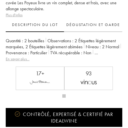
cuvée Les Poyeux livre un vin complet, dense et frais, avec une
allonge spectaculaire.
Plus d'infos
DESCRIPTION DU LOT
DÉGUSTATION ET GARDE
Quantité :
2 bouteilles
Observations :
2 Étiquettes légèrement
marquées
,
2 Étiquettes légèrement abimées
Niveau :
2
Normal
Provenance :
particulier
TVA récupérable :
non
Région :
Vallée de la Loire
Appellation :
Saumur-Champigny
En savoir plus...
Propriétaire :
Clos Rougeard
17+
93
CONTRÔLÉ, EXPERTISÉ & CERTIFIÉ PAR
IDEALWINE