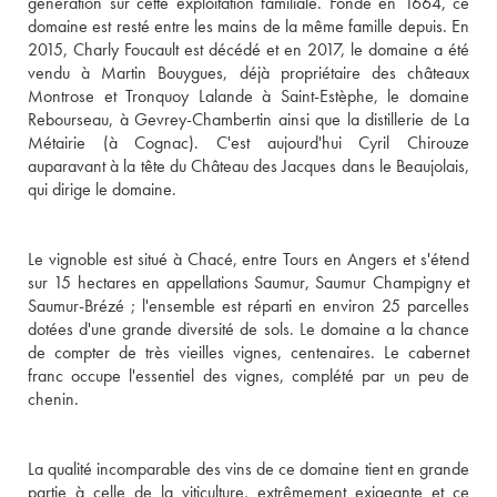
génération sur cette exploitation familiale. Fondé en 1664, ce 
domaine est resté entre les mains de la même famille depuis. En 
2015, Charly Foucault est décédé et en 2017, le domaine a été 
vendu à Martin Bouygues, déjà propriétaire des châteaux 
Montrose et Tronquoy Lalande à Saint-Estèphe, le domaine 
Rebourseau, à Gevrey-Chambertin ainsi que la distillerie de La 
Métairie (à Cognac). C'est aujourd'hui Cyril Chirouze 
auparavant à la tête du Château des Jacques dans le Beaujolais, 
qui dirige le domaine.

Le vignoble est situé à Chacé, entre Tours en Angers et s'étend 
sur 15 hectares en appellations Saumur, Saumur Champigny et 
Saumur-Brézé ; l'ensemble est réparti en environ 25 parcelles 
dotées d'une grande diversité de sols. Le domaine a la chance 
de compter de très vieilles vignes, centenaires. Le cabernet 
franc occupe l'essentiel des vignes, complété par un peu de 
chenin.

La qualité incomparable des vins de ce domaine tient en grande 
partie à celle de la viticulture, extrêmement exigeante et ce 