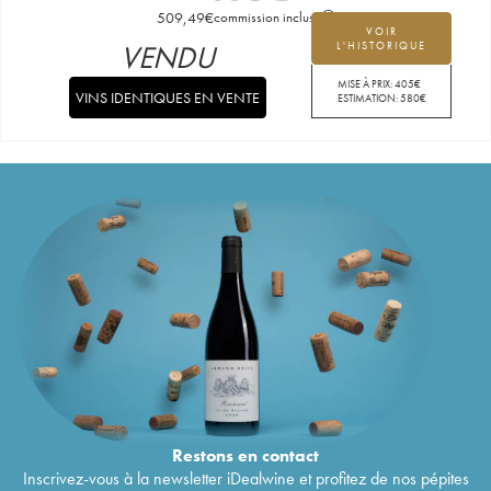
509,49
€
commission incluse
VOIR
VENDU
L'HISTORIQUE
MISE À PRIX:
405
€
VINS IDENTIQUES EN VENTE
ESTIMATION:
580
€
Restons en
contact
Inscrivez-vous à la newsletter iDealwine et profitez de nos pépites