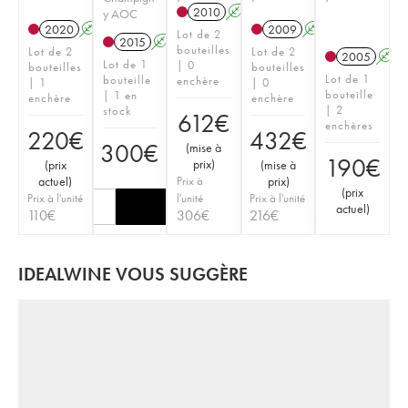
2010
A
y AOC
2020
A
2009
A
Lot de 2
2015
A
bouteilles
Lot de 2
Lot de 2
2005
A
Lot de 1
| 0
bouteilles
bouteilles
Lot de 1
bouteille
enchère
| 1
| 0
bouteille
| 1 en
enchère
enchère
| 2
stock
612
€
enchères
220
€
432
€
300
€
(
mise à
190
€
prix
)
(
prix
(
mise à
actuel
)
Prix à
prix
)
(
prix
Prix à l'unité
l'unité
Prix à l'unité
actuel
)
110
€
306
€
216
€
IDEALWINE VOUS SUGGÈRE