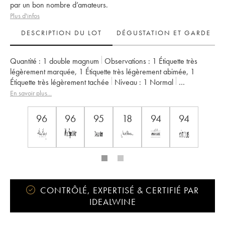
par un bon nombre d’amateurs.
Plus d'infos
DESCRIPTION DU LOT
DÉGUSTATION ET GARDE
Quantité :
1 double magnum
Observations :
1 Étiquette très
légèrement marquée
,
1 Étiquette très légèrement abimée
,
1
Étiquette très légèrement tachée
Niveau :
1
Normal
Provenance :
particulier
TVA récupérable :
non
En savoir plus...
Région :
Vallée du Rhône
Appellation :
Châteauneuf-du-Pape
Propriétaire :
Clos des Papes - Paul Avril
96
96
95
18
94
94
CONTRÔLÉ, EXPERTISÉ & CERTIFIÉ PAR
IDEALWINE