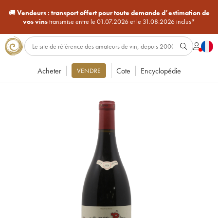
🚚
Vendeurs :
transport offert pour toute demande d’estimation de
vos vins
transmise entre le 01.07.2026 et le 31.08.2026 inclus*
Acheter
Cote
Encyclopédie
VENDRE