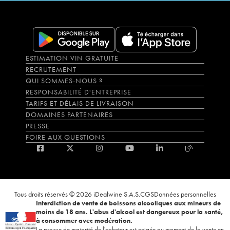
ESTIMATION VIN GRATUITE
RECRUTEMENT
QUI SOMMES-NOUS ?
RESPONSABILITÉ D'ENTREPRISE
TARIFS ET DÉLAIS DE LIVRAISON
DOMAINES PARTENAIRES
PRESSE
FOIRE AUX QUESTIONS
Tous droits réservés © 2026 iDealwine S.A.S.
CGS
Données personnelles
Interdiction de vente de boissons alcooliques aux mineurs de
moins de 18 ans. L'abus d'alcool est dangereux pour la santé,
à consommer avec modération.
La preuve de majorité de l'acheteur est exigée au moment de la vente en