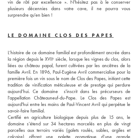
vin de rôti par excellence ». N'hésitez pas à le conserver 
plusieurs décennies dans votre cave, il ne pourra vous 
surprendre qu'en bien !
LE DOMAINE CLOS DES PAPES
L’histoire de ce domaine familial est profondément ancrée dans 
la région depuis le XVIIᵉ siècle, lorsque les vignes du clos, alors 
liées au château papal, furent cultivées par les ancêtres de la 
famille Avril. En 1896, Paul-Eugène Avril commercialise pour la 
première fois un vin sous le nom de Clos des Papes, initiant cette 
tradition de vinification méticuleuse et de prestige qui perdure 
aujourd’hui. Ce domaine  s'inscrit dans les précurseurs de 
l'appellation Châteauneuf-du-Pape. Le Clos des Papes est 
aujourd'hui entre les mains de Paul-Vincent Avril qui perpétue le 
savoir-faire familial.
Certifié en agriculture biologique depuis plus de 15 ans, le 
domaine s’étend sur 34 hectares morcelés en plus de vingt 
parcelles aux terroirs variés (galets roulés, sables, argiles et 
calcaire) offrant une palette aromatique d’une grande 