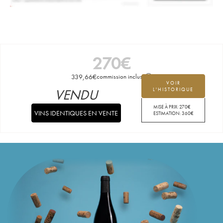
270
€
339,66
€
commission incluse
VOIR
VENDU
L'HISTORIQUE
MISE À PRIX:
270
€
VINS IDENTIQUES EN VENTE
ESTIMATION:
360
€