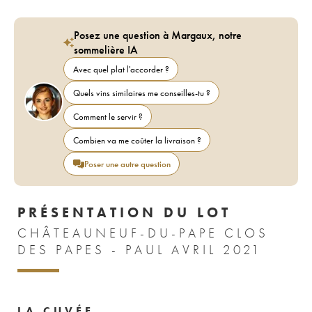
Posez une question à Margaux, notre
sommelière IA
Avec quel plat l'accorder ?
Quels vins similaires me conseilles-tu ?
Comment le servir ?
Combien va me coûter la livraison ?
Poser une autre question
PRÉSENTATION DU LOT
CHÂTEAUNEUF-DU-PAPE CLOS
DES PAPES - PAUL AVRIL 2021
LA CUVÉE