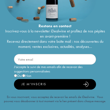
Restons en
contact
Inscrivez-vous à la newsletter iDealwine et profitez de nos pépites
en avant-première !
Recevez directement dans votre boîte mail : nos découvertes du
moment, ventes exclusives, actualités, analyses...
J'accepte le suivi de mes emails afin de recevoir des
suggestions personnalisées
Oui
Non
JE M'INSCRIS
En vous inscrivant, vous acceptez de recevoir les emails de iDealwine. Vous
pouvez vous désabonner à tout moment via le lien présent dans chaque message.