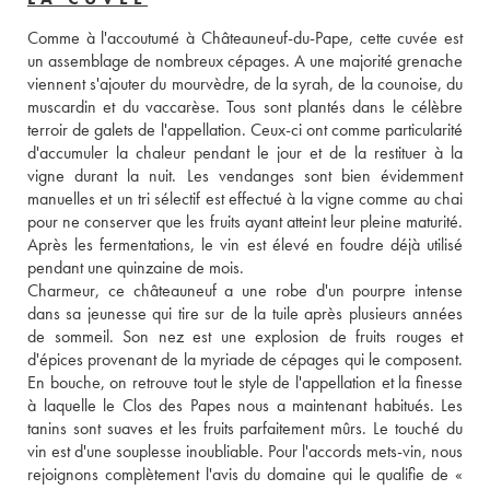
Comme à l'accoutumé à Châteauneuf-du-Pape, cette cuvée est 
un assemblage de nombreux cépages. A une majorité grenache 
viennent s'ajouter du mourvèdre, de la syrah, de la counoise, du 
muscardin et du vaccarèse. Tous sont plantés dans le célèbre 
terroir de galets de l'appellation. Ceux-ci ont comme particularité 
d'accumuler la chaleur pendant le jour et de la restituer à la 
vigne durant la nuit. Les vendanges sont bien évidemment 
manuelles et un tri sélectif est effectué à la vigne comme au chai 
pour ne conserver que les fruits ayant atteint leur pleine maturité. 
Après les fermentations, le vin est élevé en foudre déjà utilisé 
pendant une quinzaine de mois. 
Charmeur, ce châteauneuf a une robe d'un pourpre intense 
dans sa jeunesse qui tire sur de la tuile après plusieurs années 
de sommeil. Son nez est une explosion de fruits rouges et 
d'épices provenant de la myriade de cépages qui le composent. 
En bouche, on retrouve tout le style de l'appellation et la finesse 
à laquelle le Clos des Papes nous a maintenant habitués. Les 
tanins sont suaves et les fruits parfaitement mûrs. Le touché du 
vin est d'une souplesse inoubliable. Pour l'accords mets-vin, nous 
rejoignons complètement l'avis du domaine qui le qualifie de « 