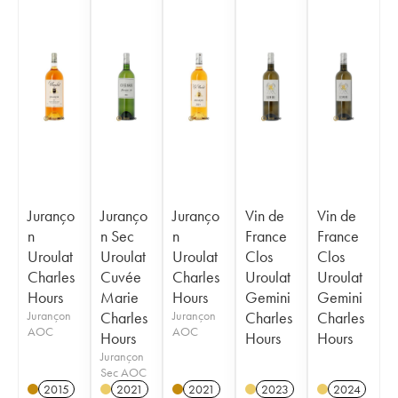
Juranço
Juranço
Juranço
Vin de
Vin de
n
n Sec
n
France
France
Uroulat
Uroulat
Uroulat
Clos
Clos
Charles
Cuvée
Charles
Uroulat
Uroulat
Hours
Marie
Hours
Gemini
Gemini
Jurançon
Charles
Jurançon
Charles
Charles
AOC
AOC
Hours
Hours
Hours
Jurançon
Sec AOC
2015
2021
2021
2023
2024