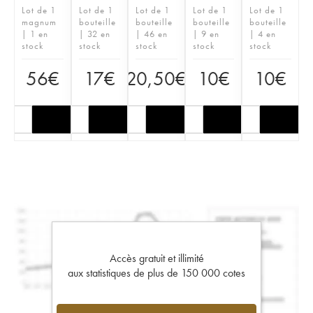
Lot de 1
Lot de 1
Lot de 1
Lot de 1
Lot de 1
magnum
bouteille
bouteille
bouteille
bouteille
| 1 en
| 32 en
| 46 en
| 9 en
| 4 en
stock
stock
stock
stock
stock
56
€
17
€
20,50
€
10
€
10
€
Accès gratuit et illimité
aux statistiques de plus de 150 000 cotes