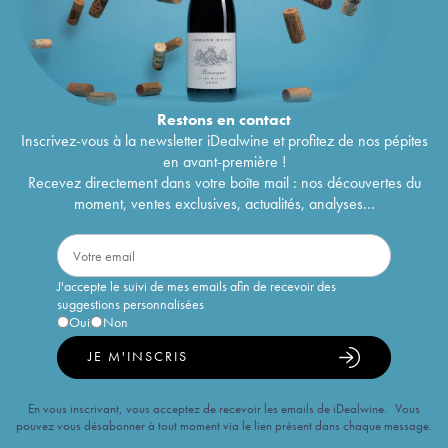
Restons en
contact
Inscrivez-vous à la newsletter iDealwine et profitez de nos pépites
en avant-première !
Recevez directement dans votre boîte mail : nos découvertes du
moment, ventes exclusives, actualités, analyses...
J'accepte le suivi de mes emails afin de recevoir des
suggestions personnalisées
Oui
Non
JE M'INSCRIS
En vous inscrivant, vous acceptez de recevoir les emails de iDealwine. Vous
pouvez vous désabonner à tout moment via le lien présent dans chaque message.