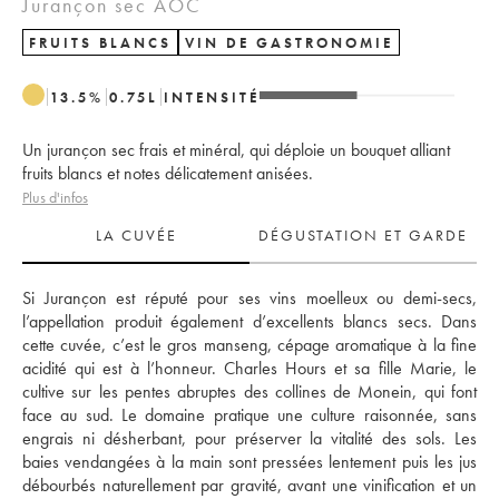
Jurançon sec AOC
FRUITS BLANCS
VIN DE GASTRONOMIE
13.5
%
0.75
L
INTENSITÉ
Un jurançon sec frais et minéral, qui déploie un bouquet alliant
fruits blancs et notes délicatement anisées.
Plus d'infos
LA CUVÉE
DÉGUSTATION ET GARDE
Si Jurançon est réputé pour ses vins moelleux ou demi-secs, 
l’appellation produit également d’excellents blancs secs. Dans 
cette cuvée, c’est le gros manseng, cépage aromatique à la fine 
acidité qui est à l’honneur. Charles Hours et sa fille Marie, le 
cultive sur les pentes abruptes des collines de Monein, qui font 
face au sud. Le domaine pratique une culture raisonnée, sans 
engrais ni désherbant, pour préserver la vitalité des sols. Les 
baies vendangées à la main sont pressées lentement puis les jus 
débourbés naturellement par gravité, avant une vinification et un 