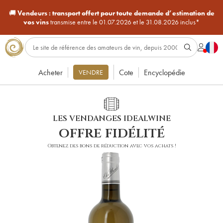
🚚
Vendeurs :
transport offert pour toute demande d’estimation de
vos vins
transmise entre le 01.07.2026 et le 31.08.2026 inclus*
Acheter
Cote
Encyclopédie
VENDRE
LES VENDANGES IDEALWINE
offre fidélité
Obtenez des bons de réduction avec vos achats !