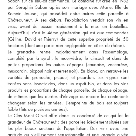
Sabon sur ce lieu-dit commence. Le domaine fut créé en 1932 
par Séraphin Sabon après son mariage avec Marie, fille de 
Romain Jausset, qui possédait entre autres cette parcelle à 
Châteauneuf. A ses débuts, l'exploitation vendait son vin en 
vrac, avant de passer rapidement à la mise en bouteilles. 
Aujourd'hui, c'est la 4ème génération qui est aux commandes 
(Céline, David et Thierry) de cette superbe propriété de 50 
hectares (dont une partie non négligeable en côtes-du-rhône). 
Le grenache rentre majoritairement dans l'assemblage, 
complété par la syrah, le mourvèdre, le cinsault et dans de 
petites proportions les autres cépages (counoise, vaccarèse, 
muscardin, picpoul noir et terret noir). En blanc, on retrouve les 
variétés de grenache, picpoul, et picardan. Les vignes sont 
traitées sans insecticides, dans un esprit bio, et dans les vins 
produits les proportions de chaque parcelle, de chaque cépage, 
de mêmes que les durées d'élevage ou encore les contenants 
changent selon les années. L'empreinte du bois est toujours 
faible (fûts de plusieurs années). 
Le Clos Mont Olivet offre donc un condensé de ce qui fait la 
grandeur de Châteauneuf : des parcelles idéalement situées sur 
les plus beaux secteurs de l'appellation. Des vins avec une 
aptitude au vieillissement sensationnelle et une grande cuvée 