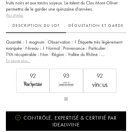
fruits noirs et aux tanins soyeux. Le talent du Clos Mont-Olivet
permettra de le garder une quinzaine d'années.
Plus d'infos
DESCRIPTION DU LOT
DÉGUSTATION ET GARDE
Quantité :
1 magnum
Observation :
1 Étiquette très légèrement
marquée
Niveau :
1
Normal
Provenance :
particulier
TVA récupérable :
non
Région :
Vallée du Rhône
Appellation :
Châteauneuf-du-Pape
En savoir plus...
Propriétaire :
Clos du Mont-Olivet
92
93
92
CONTRÔLÉ, EXPERTISÉ & CERTIFIÉ PAR
IDEALWINE