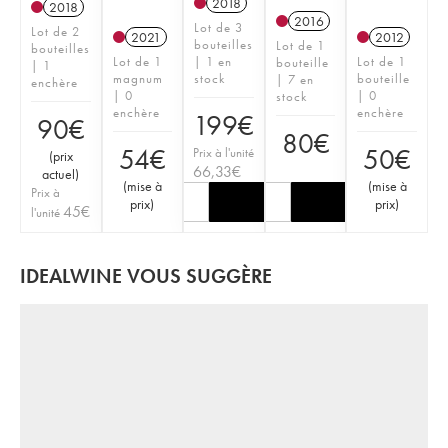
2018
2018
2016
Lot de 3
Lot de 2
2021
2012
bouteilles
Lot de 1
bouteilles
Lot de 1
| 1 en
Lot de 1
bouteille
| 1
magnum
stock
bouteille
| 7 en
enchère
| 0
| 0
stock
enchère
enchère
199
€
90
€
80
€
54
€
50
€
Prix à l'unité
(
prix
66,33
€
actuel
)
(
mise à
(
mise à
Prix à
prix
)
prix
)
45
€
l'unité
IDEALWINE VOUS SUGGÈRE