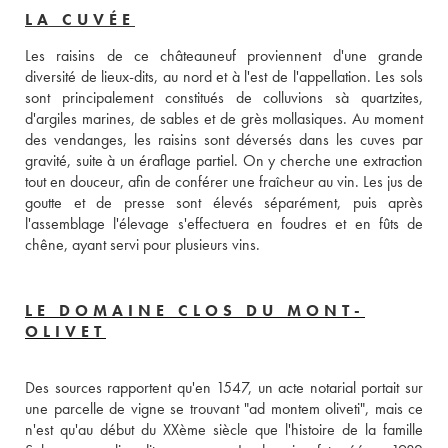
LA CUVÉE
Les raisins de ce châteauneuf proviennent d'une grande 
diversité de lieux-dits, au nord et à l'est de l'appellation. Les sols 
sont principalement constitués de colluvions sà quartzites, 
d'argiles marines, de sables et de grès mollasiques. Au moment 
des vendanges, les raisins sont déversés dans les cuves par 
gravité, suite à un éraflage partiel. On y cherche une extraction 
tout en douceur, afin de conférer une fraîcheur au vin. Les jus de 
goutte et de presse sont élevés séparément, puis après 
l'assemblage l'élevage s'effectuera en foudres et en fûts de 
chêne, ayant servi pour plusieurs vins. 
LE DOMAINE CLOS DU MONT-
OLIVET
Des sources rapportent qu'en 1547, un acte notarial portait sur 
une parcelle de vigne se trouvant "ad montem oliveti", mais ce 
n'est qu'au début du XXème siècle que l'histoire de la famille 