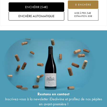
0 ENCHÈRE
ENCHÉRIR
(
54
€
)
MISE À PRIX:
54
€
ENCHÈRE AUTOMATIQUE
ESTIMATION:
80
€
Restons en
contact
Inscrivez-vous à la newsletter iDealwine et profitez de nos pépites
en avant-première !