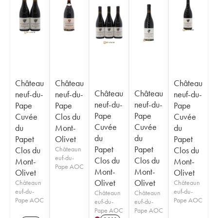
Château
Château
Château
Château
Château
neuf-du-
neuf-du-
neuf-du-
neuf-du-
neuf-du-
Pape
Pape
Pape
Pape
Pape
Cuvée
Clos du
Cuvée
Cuvée
Cuvée
du
Mont-
du
du
du
Papet
Olivet
Papet
Papet
Papet
Clos du
Châteaun
Clos du
euf-du-
Clos du
Clos du
Mont-
Mont-
Pape AOC
Mont-
Mont-
Olivet
Olivet
Olivet
Olivet
Châteaun
Châteaun
euf-du-
euf-du-
Châteaun
Châteaun
Pape AOC
Pape AOC
euf-du-
euf-du-
Pape AOC
Pape AOC