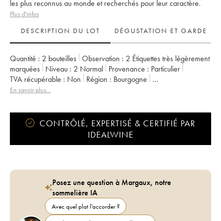
les plus reconnus au monde et recherchés pour leur caractère.
Plus d'infos
DESCRIPTION DU LOT
DÉGUSTATION ET GARDE
Quantité :
2 bouteilles
Observation :
2 Étiquettes très légèrement
marquées
Niveau :
2
Normal
Provenance :
particulier
TVA récupérable :
non
Région :
Bourgogne
Appellation :
Pommard
En savoir plus...
CONTRÔLÉ, EXPERTISÉ & CERTIFIÉ PAR
IDEALWINE
Posez une question à Margaux, notre
sommelière IA
Avec quel plat l'accorder ?