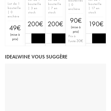
bouteilles
Lot de 1
bouteille
bouteille
bouteille
| 0
bouteille
| 3 en
| 7 en
| 17 en
enchère
| 0
stock
stock
stock
enchère
90
€
200
€
200
€
190
€
49
€
(
mise à
prix
)
(
mise à
Prix à
prix
)
30
€
l'unité
IDEALWINE VOUS SUGGÈRE