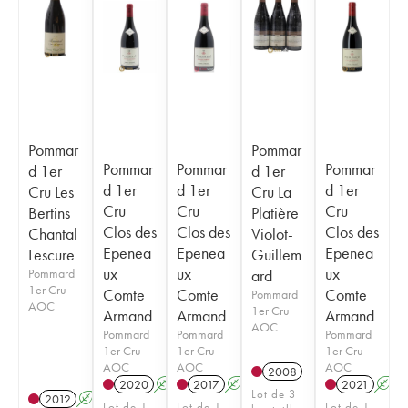
Pommar
Pommar
Pommar
Pommar
Pommar
d 1er
d 1er
d 1er
d 1er
d 1er
Cru Les
Cru La
Cru
Cru
Cru
Bertins
Platière
Clos des
Clos des
Clos des
Chantal
Violot-
Epenea
Epenea
Epenea
Lescure
Guillem
ux
ux
ux
Pommard
ard
1er Cru
Comte
Comte
Comte
Pommard
AOC
1er Cru
Armand
Armand
Armand
AOC
Pommard
Pommard
Pommard
1er Cru
1er Cru
1er Cru
AOC
AOC
AOC
2008
2020
A
2017
A
2021
A
Lot de 3
2012
A
Lot de 1
Lot de 1
Lot de 1