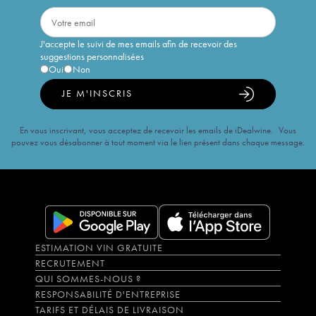
J'accepte le suivi de mes emails afin de recevoir des
suggestions personnalisées
Oui
Non
JE M'INSCRIS
En vous inscrivant, vous acceptez de recevoir les emails de iDealwine. Vous
pouvez vous désabonner à tout moment via le lien présent dans chaque message.
ESTIMATION VIN GRATUITE
RECRUTEMENT
QUI SOMMES-NOUS ?
RESPONSABILITÉ D'ENTREPRISE
TARIFS ET DÉLAIS DE LIVRAISON