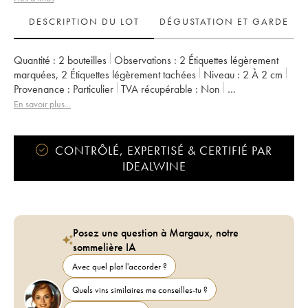
DESCRIPTION DU LOT
DÉGUSTATION ET GARDE
Quantité :
2 bouteilles
Observations :
2 Étiquettes légèrement
marquées
,
2 Étiquettes légèrement tachées
Niveau :
2
À 2 cm
Provenance :
particulier
TVA récupérable :
non
Région :
Bourgogne
Appellation :
Pommard
En savoir plus...
CONTRÔLÉ, EXPERTISÉ & CERTIFIÉ PAR
IDEALWINE
Posez une question à Margaux, notre
sommelière IA
Avec quel plat l'accorder ?
Quels vins similaires me conseilles-tu ?