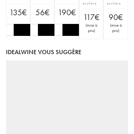
enchère
enchère
135
€
56
€
190
€
117
€
90
€
(
mise à
(
mise à
prix
)
prix
)
IDEALWINE VOUS SUGGÈRE