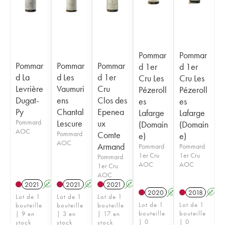
Pommar
Pommar
Pommar
Pommar
Pommar
d 1er
d 1er
d La
d Les
d 1er
Cru Les
Cru Les
Levrière
Vaumuri
Cru
Pézeroll
Pézeroll
Dugat-
ens
Clos des
es
es
Py
Chantal
Epenea
Lafarge
Lafarge
Pommard
Lescure
ux
(Domain
(Domain
AOC
Pommard
Comte
e)
e)
AOC
Armand
Pommard
Pommard
1er Cru
1er Cru
Pommard
AOC
AOC
1er Cru
AOC
2021
A
2021
A
2021
A
2020
A
2018
A
Lot de 1
Lot de 1
Lot de 1
Lot de 1
Lot de 1
bouteille
bouteille
bouteille
bouteille
bouteille
| 9 en
| 3 en
| 17 en
| 0
| 0
stock
stock
stock