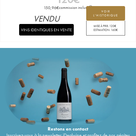
150,96
€
commission incluse
VOIR
VENDU
L'HISTORIQUE
MISE À PRIX:
120
€
VINS IDENTIQUES EN VENTE
ESTIMATION:
160
€
Restons en
contact
Inscrivez-vous à la newsletter iDealwine et profitez de nos pépites