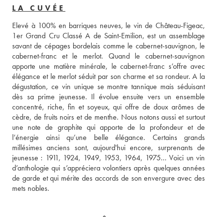
LA CUVÉE
Elevé à 100% en barriques neuves, le vin de Château-Figeac, 
1er Grand Cru Classé A de Saint-Emilion, est un assemblage 
savant de cépages bordelais comme le cabernet-sauvignon, le 
cabernet-franc et le merlot. Quand le cabernet-sauvignon 
apporte une matière minérale, le cabernet-franc s’offre avec 
élégance et le merlot séduit par son charme et sa rondeur. A la 
dégustation, ce vin unique se montre tannique mais séduisant 
dès sa prime jeunesse. Il évolue ensuite vers un ensemble 
concentré, riche, fin et soyeux, qui offre de doux arômes de 
cèdre, de fruits noirs et de menthe. Nous notons aussi et surtout 
une note de graphite qui apporte de la profondeur et de 
l’énergie ainsi qu’une belle élégance. Certains grands 
millésimes anciens sont, aujourd'hui encore, surprenants de 
jeunesse : 1911, 1924, 1949, 1953, 1964, 1975... Voici un vin 
d’anthologie qui s’appréciera volontiers après quelques années 
de garde et qui mérite des accords de son envergure avec des 
mets nobles.