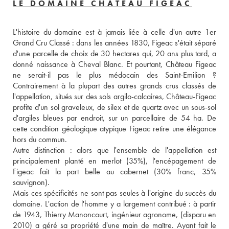
LE DOMAINE CHÂTEAU FIGEAC
L'histoire du domaine est à jamais liée à celle d'un autre 1er 
Grand Cru Classé : dans les années 1830, Figeac s'était séparé 
d'une parcelle de choix de 30 hectares qui, 20 ans plus tard, a 
donné naissance à Cheval Blanc. Et pourtant, Château Figeac 
ne serait-il pas le plus médocain des Saint-Emilion ? 
Contrairement à la plupart des autres grands crus classés de 
l'appellation, situés sur des sols argilo-calcaires, Château-Figeac 
profite d'un sol graveleux, de silex et de quartz avec un sous-sol 
d'argiles bleues par endroit, sur un parcellaire de 54 ha. De 
cette condition géologique atypique Figeac retire une élégance 
hors du commun. 
Autre distinction : alors que l'ensemble de l'appellation est 
principalement planté en merlot (35%), l'encépagement de 
Figeac fait la part belle au cabernet (30% franc, 35% 
sauvignon). 
Mais ces spécificités ne sont pas seules à l'origine du succès du 
domaine. L'action de l'homme y a largement contribué : à partir 
de 1943, Thierry Manoncourt, ingénieur agronome, (disparu en 
2010) a géré sa propriété d'une main de maître. Ayant fait le 