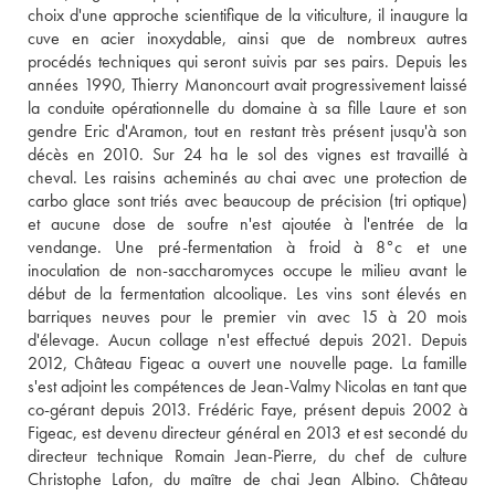
choix d'une approche scientifique de la viticulture, il inaugure la 
cuve en acier inoxydable, ainsi que de nombreux autres 
procédés techniques qui seront suivis par ses pairs. Depuis les 
années 1990, Thierry Manoncourt avait progressivement laissé 
la conduite opérationnelle du domaine à sa fille Laure et son 
gendre Eric d'Aramon, tout en restant très présent jusqu'à son 
décès en 2010. Sur 24 ha le sol des vignes est travaillé à 
cheval. Les raisins acheminés au chai avec une protection de 
carbo glace sont triés avec beaucoup de précision (tri optique) 
et aucune dose de soufre n'est ajoutée à l'entrée de la 
vendange. Une pré-fermentation à froid à 8°c et une 
inoculation de non-saccharomyces occupe le milieu avant le 
début de la fermentation alcoolique. Les vins sont élevés en 
barriques neuves pour le premier vin avec 15 à 20 mois 
d'élevage. Aucun collage n'est effectué depuis 2021. Depuis 
2012, Château Figeac a ouvert une nouvelle page. La famille 
s'est adjoint les compétences de Jean-Valmy Nicolas en tant que 
co-gérant depuis 2013. Frédéric Faye, présent depuis 2002 à 
Figeac, est devenu directeur général en 2013 et est secondé du 
directeur technique Romain Jean-Pierre, du chef de culture 
Christophe Lafon, du maître de chai Jean Albino. Château 