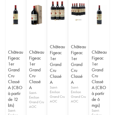
Château
Château
Château
Château
Château
Figeac
Figeac
Figeac
Figeac
Figeac
1er
1er
1er
1er
1er
Grand
Grand
Grand
Grand
Grand
Cru
Cru
Cru
Cru
Cru
Classé
Classé
Classé
Classé
Classé
A
A
A (CBO
A
A (CBO
Saint-
Saint-
Émilion
Émilion
à partir
Saint-
à partir
Grand Cru
Grand Cru
Émilion
de 12
de 6
AOC
AOC
Grand Cru
bts)
mgs)
AOC
Saint-
Saint-
Émilion
Émilion