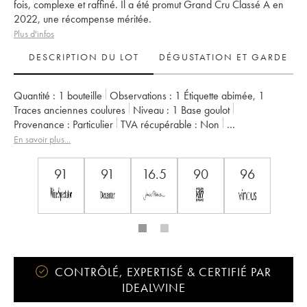
fois, complexe et raffiné. Il a été promut Grand Cru Classé A en
2022, une récompense méritée.
Plus d'infos
DESCRIPTION DU LOT
DÉGUSTATION ET GARDE
Quantité :
1 bouteille
Observations :
1 Étiquette abimée
,
1
Traces anciennes coulures
Niveau :
1
Base goulot
Provenance :
particulier
TVA récupérable :
non
Région :
Bordeaux
Appellation :
Saint-Émilion Grand Cru
En savoir plus...
Classement :
1er Grand Cru Classé A
Propriétaire :
Famille Manoncourt
91
91
16.5
90
96
CONTRÔLÉ, EXPERTISÉ & CERTIFIÉ PAR
IDEALWINE