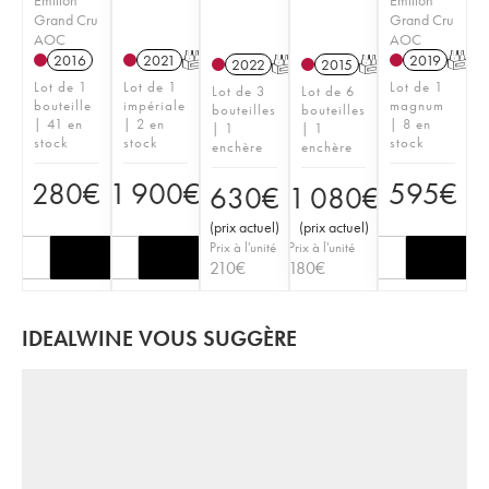
Grand Cru
Grand Cru
AOC
AOC
2016
2021
T
2019
T
2022
T
2015
T
Lot de 1
Lot de 1
Lot de 1
Lot de 3
Lot de 6
bouteille
impériale
magnum
bouteilles
bouteilles
| 41 en
| 2 en
| 8 en
| 1
| 1
stock
stock
stock
enchère
enchère
280
€
1 900
€
595
€
630
€
1 080
€
(
prix actuel
)
(
prix actuel
)
Prix à l'unité
Prix à l'unité
210
€
180
€
IDEALWINE VOUS SUGGÈRE