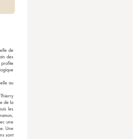
lle de 
in des 
profite 
ogique 
lle au 
hierry 
 de la 
is les 
ramon, 
ec une 
e. Une 
s sont 