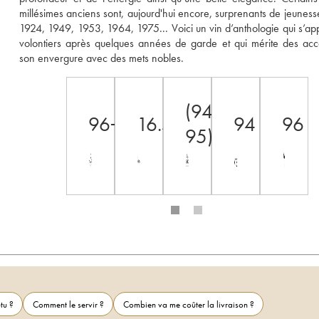
millésimes anciens sont, aujourd'hui encore, surprenants de jeunesse 
1924, 1949, 1953, 1964, 1975... Voici un vin d’anthologie qui s’app
volontiers après quelques années de garde et qui mérite des acc
son envergure avec des mets nobles.
(94-
96+
16.5
94
96
95)
tu ?
Comment le servir ?
Combien va me coûter la livraison ?