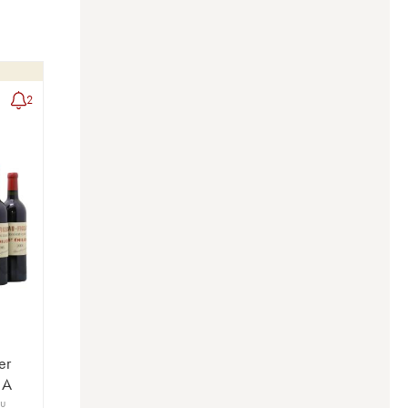
2
er
 A
ru