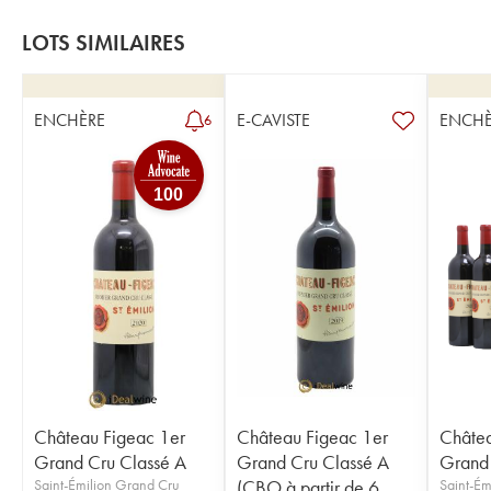
LOTS SIMILAIRES
ENCHÈRE
E-CAVISTE
ENCHÈ
6
100
Château Figeac 1er
Château Figeac 1er
Châtea
Grand Cru Classé A
Grand Cru Classé A
Grand 
Saint-Émilion Grand Cru
(CBO à partir de 6
Saint-Ém