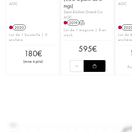
AOC
AOC
mgs)
Saint-Émilion Grand Cru
AOC
2019
T
2020
202
Lot de 1 magnum | 8 en
Lot de 1 bouteille | 0
Lot de 6
stock
enchère
enchère
595
€
180
€
(
mise à prix
)
Pri