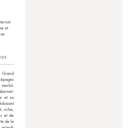
terroir
xe et
nse
RDE
r Grand 
épages 
merlot. 
abernet-
e et sa 
duisant 
 riche, 
s et de 
e de la 
 grands 