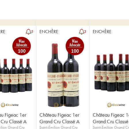
RE
ENCHÈRE
ENCHÈRE
5
3
100
100
u Figeac 1er
Château Figeac 1er
Château Figeac 1
Cru Classé A
Grand Cru Classé A
Grand Cru Classé
ilion Grand Cru
Saint-Émilion Grand Cru
Saint-Émilion Grand C