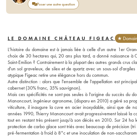
Poser une autre question
LE DOMAINE CHÂTEAU FIGEAC
★ Domaine
L'histoire du domaine est à jamais liée à celle d'un autre 1er Gra
choix de 30 hectares qui, 20 ans plus tard, a donné naissance à Ch
Saint-Emilion ? Contrairement à la plupart des autres grands crus clas
d'un sol graveleux, de silex et de quartz avec un sous-sol d'argiles
atypique Figeac retire une élégance hors du commun. 
Autre distinction : alors que l'ensemble de l'appellation est princi
cabernet (30% franc, 35% sauvignon). 
Mais ces spécificités ne sont pas seules à l'origine du succès du do
Manoncourt, ingénieur agronome, (disparu en 2010) a géré sa proprié
viticulture, il inaugure la cuve en acier inoxydable, ainsi que de n
années 1990, Thierry Manoncourt avait progressivement laissé la con
tout en restant très présent jusqu'à son décès en 2010. Sur 24 ha le
protection de carbo glace sont triés avec beaucoup de précision (tri
pré-fermentation à froid à 8°c et une inoculation de non-saccharomyc