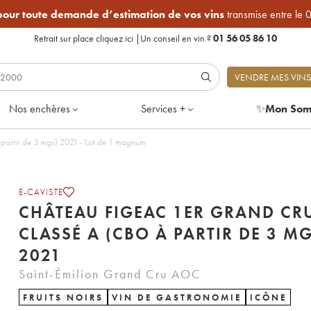
 pour toute demande d’estimation de vos vins
transmise entre le 
Retrait sur place
cliquez ici
|
Un conseil en vin ?
01 56 05 86 10
VENDRE MES VINS
Nos enchères
Services +
✨
Mon Som
partir de 3 mgs) 2021 - Lot de 1 magnum
E-CAVISTE
CHÂTEAU FIGEAC 1ER GRAND CR
CLASSÉ A (CBO À PARTIR DE 3 MG
2021
Saint-Émilion Grand Cru AOC
FRUITS NOIRS
VIN DE GASTRONOMIE
ICÔNE