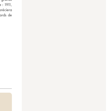
: 1911, 
réciera 
ords de 