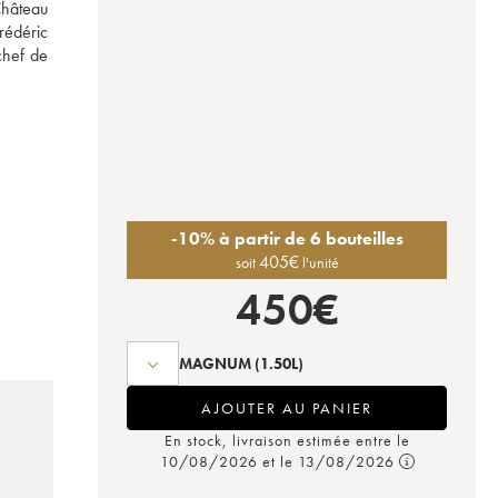
hâteau 
édéric 
hef de 
-10% à partir de 6 bouteilles
405
€
soit
l'unité
450
€
MAGNUM
(1.50L)
AJOUTER AU PANIER
En stock, livraison estimée entre le
10/08/2026 et le 13/08/2026