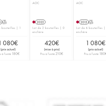
AOC
AOC
0
T
2022
2015
T
 bouteilles | 1
Lot de 2 bouteilles | 0
Lot de 6 bouteilles |
enchère
enchère
1 080
€
420
€
1 080
€
(
prix actuel
)
(
mise à prix
)
(
prix actuel
)
180
€
210
€
180
x à l'unité
Prix à l'unité
Prix à l'unité