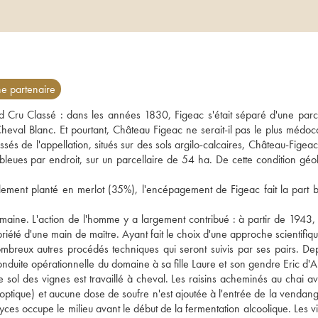
 partenaire
nd Cru Classé : dans les années 1830, Figeac s'était séparé d'une parce
eval Blanc. Et pourtant, Château Figeac ne serait-il pas le plus médoca
sés de l'appellation, situés sur des sols argilo-calcaires, Château-Figeac 
 bleues par endroit, sur un parcellaire de 54 ha. De cette condition géol
palement planté en merlot (35%), l'encépagement de Figeac fait la part be
maine. L'action de l'homme y a largement contribué : à partir de 1943, T
té d'une main de maître. Ayant fait le choix d'une approche scientifique
ombreux autres procédés techniques qui seront suivis par ses pairs. Depu
duite opérationnelle du domaine à sa fille Laure et son gendre Eric d'A
 sol des vignes est travaillé à cheval. Les raisins acheminés au chai av
 optique) et aucune dose de soufre n'est ajoutée à l'entrée de la vendang
es occupe le milieu avant le début de la fermentation alcoolique. Les vin