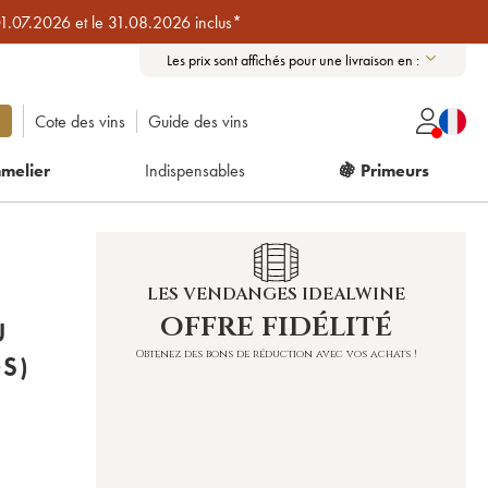
01.07.2026 et le 31.08.2026 inclus*
Les prix sont affichés pour une livraison en :
Cote des vins
Guide des vins
melier
Indispensables
🍇 Primeurs
LES VENDANGES IDEALWINE
offre fidélité
U
Obtenez des bons de réduction avec vos achats !
S)