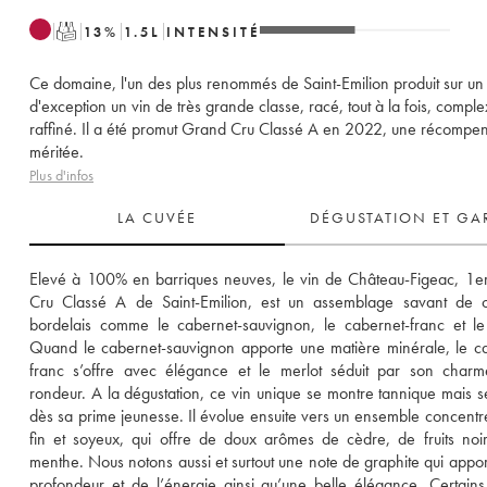
T
13
%
1.5
L
INTENSITÉ
Ce domaine, l'un des plus renommés de Saint-Emilion produit sur un 
d'exception un vin de très grande classe, racé, tout à la fois, comple
raffiné. Il a été promut Grand Cru Classé A en 2022, une récompe
méritée.
Plus d'infos
LA CUVÉE
DÉGUSTATION ET GA
Elevé à 100% en barriques neuves, le vin de Château-Figeac, 1e
Cru Classé A de Saint-Emilion, est un assemblage savant de c
bordelais comme le cabernet-sauvignon, le cabernet-franc et le 
Quand le cabernet-sauvignon apporte une matière minérale, le c
franc s’offre avec élégance et le merlot séduit par son charm
rondeur. A la dégustation, ce vin unique se montre tannique mais sé
dès sa prime jeunesse. Il évolue ensuite vers un ensemble concentré,
fin et soyeux, qui offre de doux arômes de cèdre, de fruits noir
menthe. Nous notons aussi et surtout une note de graphite qui apport
profondeur et de l’énergie ainsi qu’une belle élégance. Certains