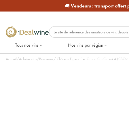
🚚
Vendeurs :
transport offert
Tous nos vins
Nos vins par région
Accueil
/
Acheter vins
/
Bordeaux
/
Château Figeac 1er Grand Cru Classé A (CBO à 