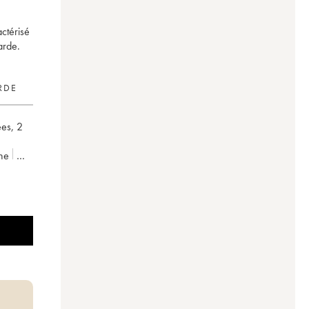
ctérisé
arde.
RDE
ées
,
2
ne
 Grivault