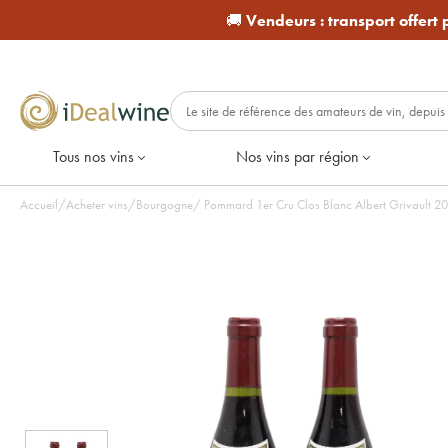
🚚
Vendeurs :
transport offert
Tous nos vins
Nos vins par région
Accueil
/
Acheter vins
/
Bourgogne
/
Pommard 1er Cru Clos Blanc Albert Grivault 200