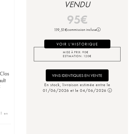
VENDU
95
€
119,51
€
commission incluse
VOIR L'HISTORIQUE
MISE À PRIX:
90
€
ESTIMATION:
120
€
Clos
VINS IDENTIQUES EN VENTE
ult
En stock, livraison estimée entre le
C
01/06/2026 et le 04/06/2026
11 en