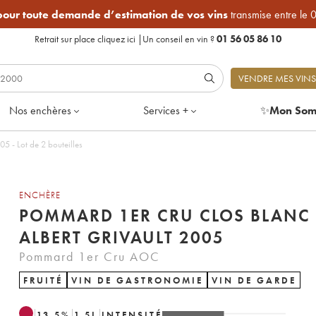
 pour toute demande d’estimation de vos vins
transmise entre le 
Retrait sur place
cliquez ici
|
Un conseil en vin ?
01 56 05 86 10
VENDRE MES VINS
Nos enchères
Services +
✨
Mon Som
5 - Lot de 2 bouteilles
ENCHÈRE
POMMARD 1ER CRU CLOS BLANC
ALBERT GRIVAULT 2005
Pommard 1er Cru AOC
FRUITÉ
VIN DE GASTRONOMIE
VIN DE GARDE
13.5
%
1.5
L
INTENSITÉ