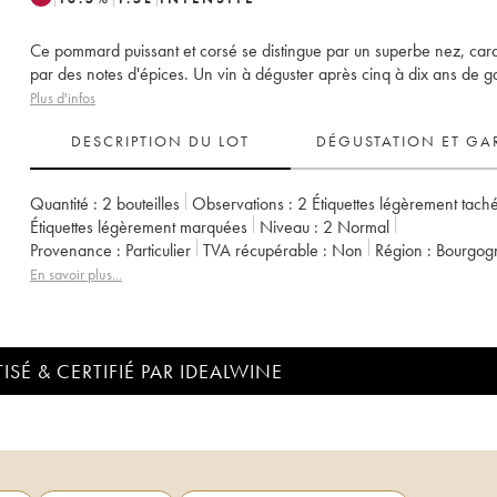
Ce pommard puissant et corsé se distingue par un superbe nez, cara
par des notes d'épices. Un vin à déguster après cinq à dix ans de g
Plus d'infos
DESCRIPTION DU LOT
DÉGUSTATION ET GA
Quantité :
2 bouteilles
Observations :
2 Étiquettes légèrement tach
Étiquettes légèrement marquées
Niveau :
2
Normal
Provenance :
particulier
TVA récupérable :
non
Région :
Bourgog
Appellation :
Pommard
Classement :
1er Cru
Propriétaire :
Albert
En savoir plus...
ISÉ & CERTIFIÉ PAR IDEALWINE