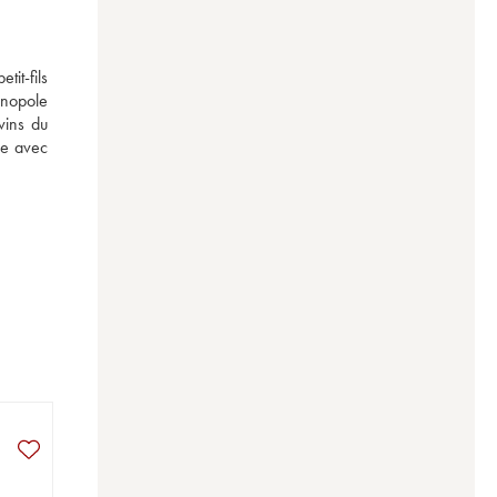
t-fils 
onopole 
ins du 
e avec 