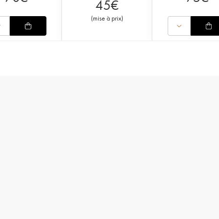
45
€
(
mise à prix
)