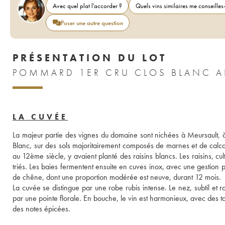
Avec quel plat l'accorder ?
Quels vins similaires me conseilles-
Poser une autre question
PRÉSENTATION DU LOT
POMMARD 1ER CRU CLOS BLANC AL
LA CUVÉE
La majeur partie des vignes du domaine sont nichées à Meursault, à l
Blanc, sur des sols majoritairement composés de marnes et de calcai
au 12ème siècle, y avaient planté des raisins blancs. Les raisins, cul
triés. Les baies fermentent ensuite en cuves inox, avec une gestion 
de chêne, dont une proportion modérée est neuve, durant 12 mois. 
La cuvée se distingue par une robe rubis intense. Le nez, subtil et r
par une pointe florale. En bouche, le vin est harmonieux, avec des ta
des notes épicées.