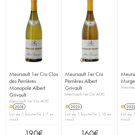
Meursault 1er Cru Clos
Meursault 1er Cru
Meursa
des Perrières
Perrières Albert
Murger
Monopole Albert
Grivault
Meursau
Grivault
Meursault 1er Cru AOC
Meursault 1er Cru AOC
2018
2023
202
Lot de 1 bouteille | 7 en
Lot de 1 bouteille | 15 en
Lot de 1
stock
stock
stock
190
€
160
€