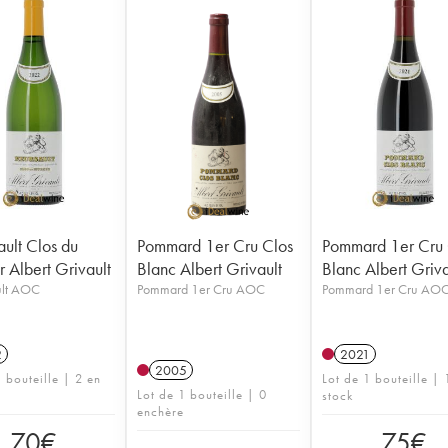
ult Clos du
Pommard 1er Cru Clos
Pommard 1er Cru 
 Albert Grivault
Blanc Albert Grivault
Blanc Albert Griva
lt AOC
Pommard 1er Cru AOC
Pommard 1er Cru AO
2
2021
2005
 bouteille | 2 en
Lot de 1 bouteille | 
Lot de 1 bouteille | 0
stock
enchère
70
€
75
€