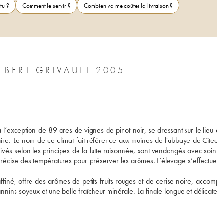
tu ?
Comment le servir ?
Combien va me coûter la livraison ?
BERT GRIVAULT 2005
’exception de 89 ares de vignes de pinot noir, se dressant sur le lieu-di
re. Le nom de ce climat fait référence aux moines de l'abbaye de Cîteau
tivés selon les principes de la lutte raisonnée, sont vendangés avec soin 
précise des températures pour préserver les arômes. L’élevage s’effectue 
affiné, offre des arômes de petits fruits rouges et de cerise noire, acco
nnins soyeux et une belle fraîcheur minérale. La finale longue et délicate