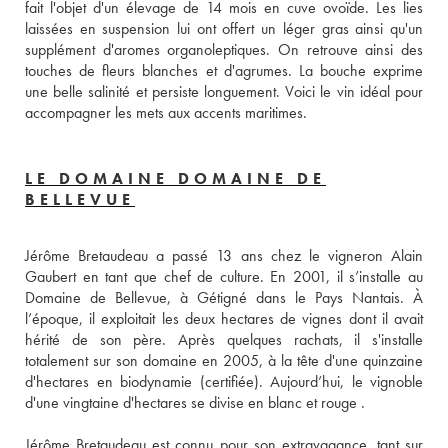
fait l'objet d'un élevage de 14 mois en cuve ovoïde. Les lies 
laissées en suspension lui ont offert un léger gras ainsi qu'un 
supplément d'aromes organoleptiques. On retrouve ainsi des 
touches de fleurs blanches et d'agrumes. La bouche exprime 
une belle salinité et persiste longuement. Voici le vin idéal pour 
accompagner les mets aux accents maritimes.
LE DOMAINE DOMAINE DE
BELLEVUE
Jérôme Bretaudeau a passé 13 ans chez le vigneron Alain 
Gaubert en tant que chef de culture. En 2001, il s’installe au 
Domaine de Bellevue, à Gétigné dans le Pays Nantais. À 
l’époque, il exploitait les deux hectares de vignes dont il avait 
hérité de son père. Après quelques rachats, il s'installe 
totalement sur son domaine en 2005, à la tête d'une quinzaine 
d'hectares en biodynamie (certifiée). Aujourd’hui, le vignoble 
d'une vingtaine d'hectares se divise en blanc et rouge . 
Jérôme Bretaudeau est connu pour son extravagance, tant sur 