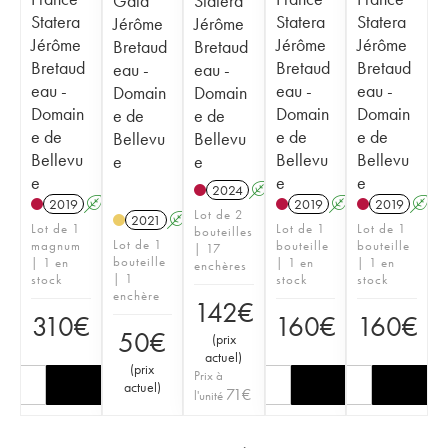
Gaïa
Statera
Statera
Statera
Statera
Jérôme
Jérôme
Jérôme
Jérôme
Jérôme
Bretaud
Bretaud
Bretaud
Bretaud
Bretaud
eau -
eau -
eau -
eau -
eau -
Domain
Domain
Domain
Domain
Domain
e de
e de
e de
e de
e de
Bellevu
Bellevu
Bellevu
Bellevu
Bellevu
e
e
e
e
e
2024
A
2019
A
2019
A
2019
A
Lot de 2
2021
A
Lot de 1
Lot de 1
Lot de 1
bouteilles
Lot de 1
magnum
bouteille
bouteille
| 17
bouteille
| 1 en
| 1 en
| 1 en
enchères
| 1
stock
stock
stock
enchère
142
€
310
€
160
€
160
€
50
€
(
prix
actuel
)
(
prix
Prix à
actuel
)
71
€
l'unité