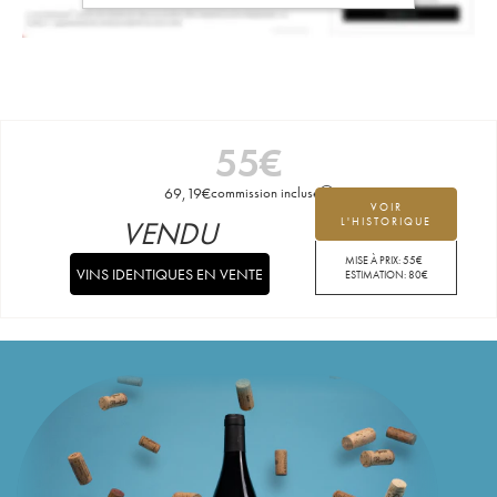
55
€
69,19
€
commission incluse
VOIR
VENDU
L'HISTORIQUE
MISE À PRIX:
55
€
VINS IDENTIQUES EN VENTE
ESTIMATION:
80
€