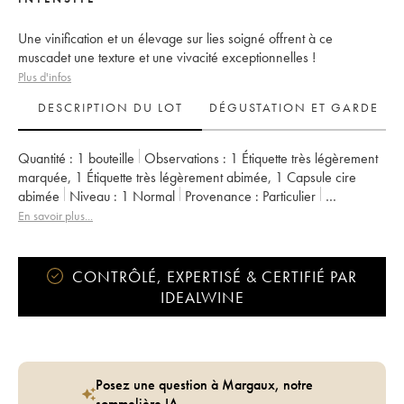
Une vinification et un élevage sur lies soigné offrent à ce
muscadet une texture et une vivacité exceptionnelles !
Plus d'infos
DESCRIPTION DU LOT
DÉGUSTATION ET GARDE
Quantité :
1 bouteille
Observations :
1 Étiquette très légèrement
marquée
,
1 Étiquette très légèrement abimée
,
1 Capsule cire
abimée
Niveau :
1
Normal
Provenance :
particulier
TVA récupérable :
non
Région :
Vallée de la Loire
En savoir plus...
Appellation :
Muscadet-Sèvre-et-Maine
Propriétaire :
Jérôme Bretaudeau - Domaine de Bellevue
CONTRÔLÉ, EXPERTISÉ & CERTIFIÉ PAR
IDEALWINE
Posez une question à Margaux, notre
sommelière IA