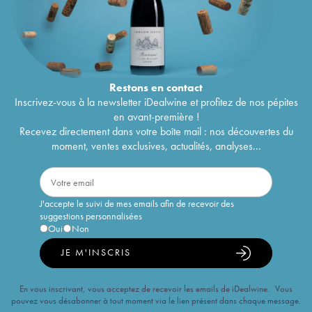
Restons en
contact
Inscrivez-vous à la newsletter iDealwine et profitez de nos pépites
en avant-première !
Recevez directement dans votre boîte mail : nos découvertes du
moment, ventes exclusives, actualités, analyses...
J'accepte le suivi de mes emails afin de recevoir des
suggestions personnalisées
Oui
Non
JE M'INSCRIS
En vous inscrivant, vous acceptez de recevoir les emails de iDealwine. Vous
pouvez vous désabonner à tout moment via le lien présent dans chaque message.