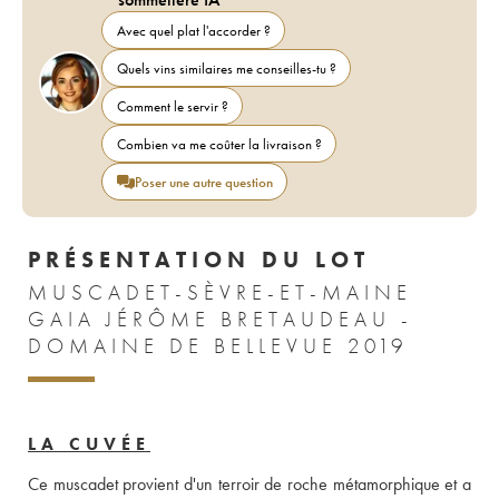
Avec quel plat l'accorder ?
Quels vins similaires me conseilles-tu ?
Comment le servir ?
Combien va me coûter la livraison ?
Poser une autre question
PRÉSENTATION DU LOT
MUSCADET-SÈVRE-ET-MAINE
GAIA JÉRÔME BRETAUDEAU -
DOMAINE DE BELLEVUE 2019
LA CUVÉE
Ce muscadet provient d'un terroir de roche métamorphique et a 