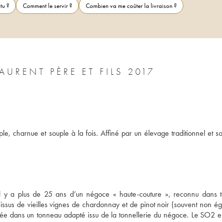
tu ?
Comment le servir ?
Combien va me coûter la livraison ?
POMMARD 1ER CRU LES RUGIENS LAURENT PÈRE ET FILS 2017
, charnue et souple à la fois. Affiné par un élevage traditionnel et soig
 il y a plus de 25 ans d’un négoce « haute-couture », reconnu dans to
issus de vieilles vignes de chardonnay et de pinot noir (souvent non ég
evée dans un tonneau adapté issu de la tonnellerie du négoce. Le SO2 est