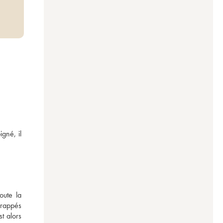
né, il 
ute la 
rappés 
 alors 