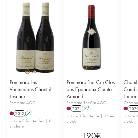
Pommard Les
Pommard 1er Cru Clos
Chamb
Vaumuriens Chantal
des Epeneaux Comte
Combe
Lescure
Armand
Laurent
Pommard AOC
Pommard 1er Cru AOC
Chambo
2021
A
202
2012
A
Lot de 1 bouteille | 17 en
Lot de 1
Lot de 2 bouteilles | 0
stock
stock
enchère
190
€