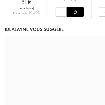
81
€
(
mise à prix
)
40,50
€
Prix à l'unité
IDEALWINE VOUS SUGGÈRE