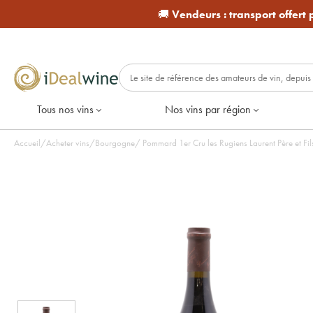
🚚
Vendeurs :
transport offert
Tous nos vins
Nos vins par région
Accueil
/
Acheter vins
/
Bourgogne
/