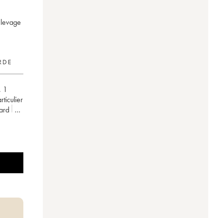
élevage
RDE
,
1
articulier
ard