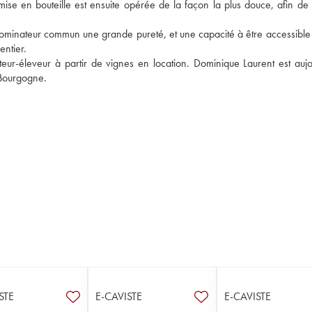
mise en bouteille est ensuite opérée de la façon la plus douce, afin de 
inateur commun une grande pureté, et une capacité à être accessible à
ntier. 
teur-éleveur à partir de vignes en location. Dominique Laurent est aujou
Bourgogne. 
STE
E-CAVISTE
E-CAVISTE