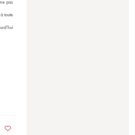
ne pas 
 toute 
rd’hui 