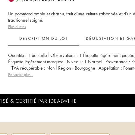
Un pommard ample et charnu, fruit d’une culture raisonnée et d’un 
traditionnel soigné.
Plus d'infos
DESCRIPTION DU LOT
DÉGUSTATION ET GA
Quantité :
1 bouteille
Observations :
1 Étiquette légèrement piquée
Étiquette légèrement marquée
Niveau :
1
Normal
Provenance :
p
TVA récupérable :
non
Région :
Bourgogne
Appellation :
Pomm
Classement :
1er Cru
Propriétaire :
Laurent Père et Fils
En savoir plus...
ISÉ & CERTIFIÉ PAR IDEALWINE