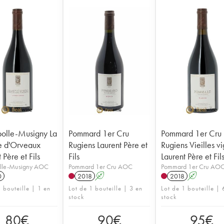
olle-Musigny La
Pommard 1er Cru
Pommard 1er Cru 
 d'Orveaux
Rugiens Laurent Père et
Rugiens Vieilles v
 Père et Fils
Fils
Laurent Père et Fil
lle-Musigny AOC
Pommard 1er Cru AOC
Pommard 1er Cru AO
0
2018
A
2018
A
 bouteille | 1 en
Lot de 1 bouteille | 3 en
Lot de 1 bouteille | 
stock
stock
80
€
90
€
95
€