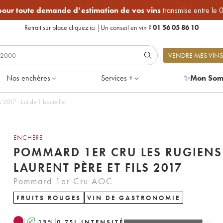
 pour toute demande d’estimation de vos vins
transmise entre le 
Retrait sur place
cliquez ici
|
Un conseil en vin ?
01 56 05 86 10
VENDRE MES VINS
Nos enchères
Services +
✨
Mon Som
Pommard 1er Cru les Rugiens Laurent Père et Fils 2017 - Lot de 1 bouteille
ENCHÈRE
POMMARD 1ER CRU LES RUGIENS
LAURENT PÈRE ET FILS 2017
Pommard 1er Cru AOC
FRUITS ROUGES
VIN DE GASTRONOMIE
A
13
%
0.75
L
INTENSITÉ