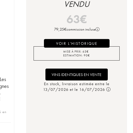
VENDU
63
€
79,25
€
commission incluse
VOIR L'HISTORIQUE
MISE À PRIX:
63
€
ESTIMATION:
90
€
VINS IDENTIQUES EN VENTE
Les
En stock, livraison estimée entre le
ignes
13/07/2026 et le 16/07/2026
s
C
6 en