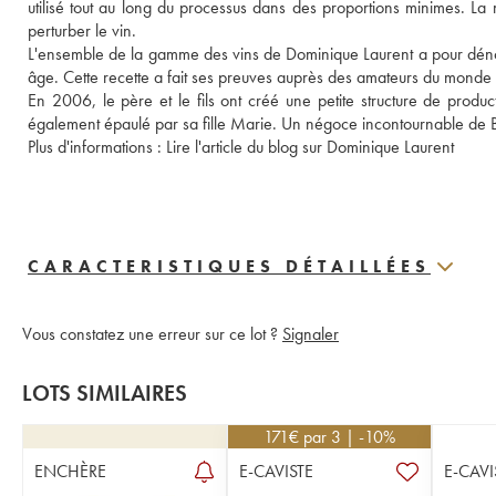
utilisé tout au long du processus dans des proportions minimes. La 
perturber le vin. 
L'ensemble de la gamme des vins de Dominique Laurent a pour dénom
âge. Cette recette a fait ses preuves auprès des amateurs du monde e
En 2006, le père et le fils ont créé une petite structure de produc
également épaulé par sa fille Marie. Un négoce incontournable de 
Plus d'informations : 
Lire l'article du blog sur Dominique Laurent 
CARACTERISTIQUES DÉTAILLÉES
Vous constatez une erreur sur ce lot ?
Signaler
LOTS SIMILAIRES
171
€
par 3 | -10%
ENCHÈRE
E-CAVISTE
E-CAVI