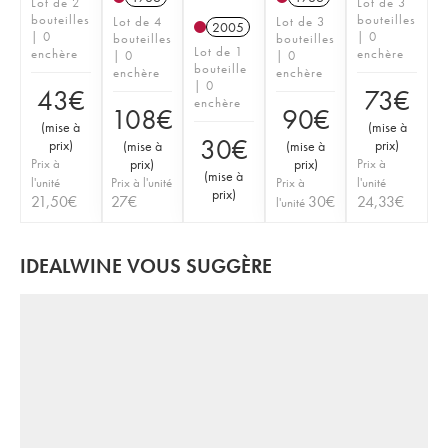
Lot de 2
Lot de 3
bouteilles
bouteilles
Lot de 4
Lot de 3
2005
| 0
| 0
bouteilles
bouteilles
Lot de 1
enchère
enchère
| 0
| 0
bouteille
enchère
enchère
| 0
43
€
73
€
enchère
108
€
90
€
(
mise à
(
mise à
30
€
prix
)
prix
)
(
mise à
(
mise à
Prix à
prix
)
prix
)
Prix à
(
mise à
l'unité
Prix à l'unité
Prix à
l'unité
prix
)
21,50
€
27
€
30
€
24,33
€
l'unité
IDEALWINE VOUS SUGGÈRE