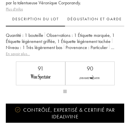
par la talentueuse Véronique Corporandy.
Plus d'infos
DESCRIPTION DU LOT
DÉGUSTATION ET GARDE
Quantité :
1 bouteille
Observations :
1 Étiquette marquée
,
1
Étiquette légèrement griffée
,
1 Étiquette légèrement tachée
Niveau :
1
Très légèrement bas
Provenance :
particulier
TVA récupérable :
non
Région :
Bordeaux
En savoir plus...
Appellation :
Saint-Émilion Grand Cru
Classement :
Grand Cru Classé
91
90
Propriétaire :
Groupe La Mondiale
CONTRÔLÉ, EXPERTISÉ & CERTIFIÉ PAR
IDEALWINE