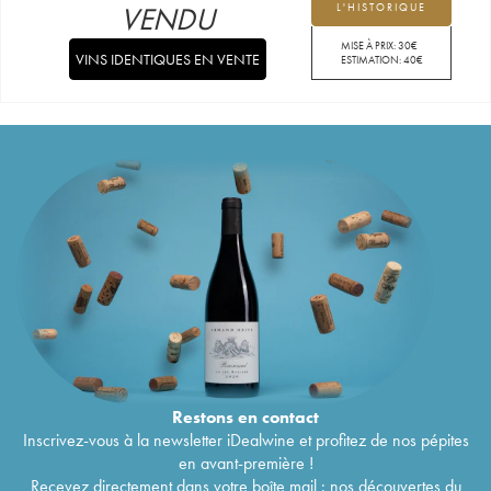
VENDU
L'HISTORIQUE
MISE À PRIX:
30
€
VINS IDENTIQUES EN VENTE
ESTIMATION:
40
€
Restons en
contact
Inscrivez-vous à la newsletter iDealwine et profitez de nos pépites
en avant-première !
Recevez directement dans votre boîte mail : nos découvertes du