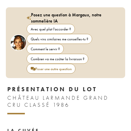
Posez une question à Margaux, notre
sommelière IA
Avec quel plat l'accorder ?
Quels vins similaires me conseilles-tu ?
Comment le servir ?
Combien va me coûter la livraison ?
Poser une autre question
PRÉSENTATION DU LOT
CHÂTEAU LARMANDE GRAND
CRU CLASSÉ 1986
LA CUVÉE