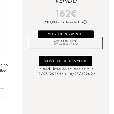
VENDU
162
€
203,80
€
commission incluse
VOIR L'HISTORIQUE
MISE À PRIX:
162
€
ESTIMATION:
230
€
VINS IDENTIQUES EN VENTE
lcino
En stock, livraison estimée entre le
tico
13/07/2026 et le 16/07/2026
5 en