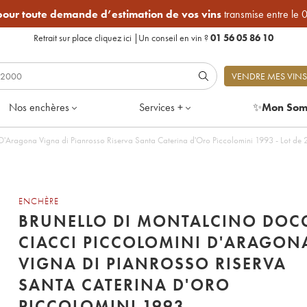
 pour toute demande d’estimation de vos vins
transmise entre le 
Retrait sur place
cliquez ici
|
Un conseil en vin ?
01 56 05 86 10
VENDRE MES VINS
Nos enchères
Services +
✨
Mon Som
'Aragona Vigna di Pianrosso Riserva Santa Caterina d'Oro Piccolomini 1993 - Lot de 
ENCHÈRE
BRUNELLO DI MONTALCINO DOC
CIACCI PICCOLOMINI D'ARAGON
VIGNA DI PIANROSSO RISERVA
SANTA CATERINA D'ORO
PICCOLOMINI 1993