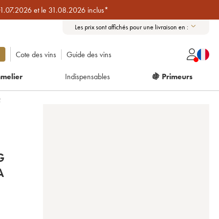
01.07.2026 et le 31.08.2026 inclus*
Les prix sont affichés pour une livraison en :
Cote des vins
Guide des vins
melier
Indispensables
🍇 Primeurs
2
G
A