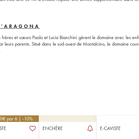
 D'ARAGONA
frères et sœurs Paolo et Lucia Bianchini gèrent le domaine avec les enfa
par leurs parents. Situé dans le sud-ouest de Montalcino, le domaine couv
hectares dont 56 sont uniquement consacrés à la culture de la vigne. 
50
€
par 6 | -10%
STE
ENCHÈRE
E-CAVISTE