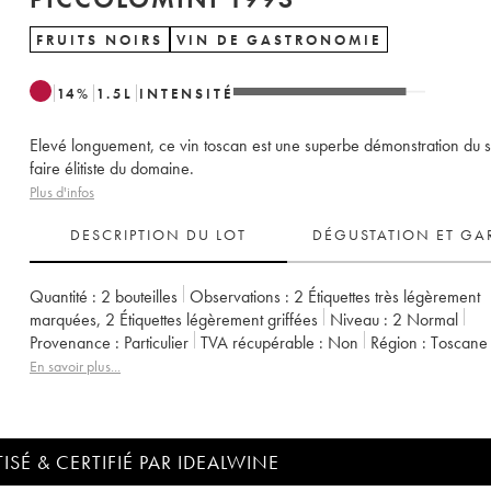
FRUITS NOIRS
VIN DE GASTRONOMIE
14
%
1.5
L
INTENSITÉ
Elevé longuement, ce vin toscan est une superbe démonstration du s
faire élitiste du domaine.
Plus d'infos
DESCRIPTION DU LOT
DÉGUSTATION ET GA
Quantité :
2 bouteilles
Observations :
2 Étiquettes très légèrement
marquées
,
2 Étiquettes légèrement griffées
Niveau :
2
Normal
Provenance :
particulier
TVA récupérable :
non
Région :
Toscane
Appellation :
Brunello di Montalcino DOCG
En savoir plus...
ISÉ & CERTIFIÉ PAR IDEALWINE