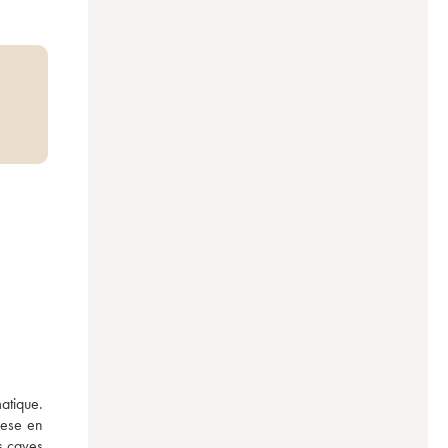
tique. 
ese en 
 caves 