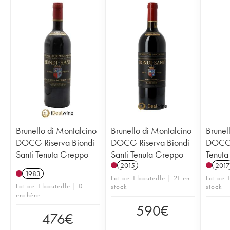
Brunello di Montalcino
Brunello di Montalcino
Brunel
DOCG Riserva Biondi-
DOCG Riserva Biondi-
DOCG 
Santi Tenuta Greppo
Santi Tenuta Greppo
Tenut
2015
2017
1983
Lot de 1 bouteille | 21 en
Lot de 1
Lot de 1 bouteille | 0
stock
stock
enchère
590
€
476
€