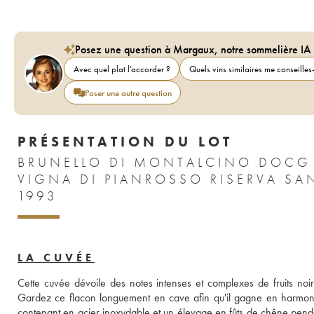
Posez une question à Margaux, notre sommelière IA
Avec quel plat l'accorder ?
Quels vins similaires me conseilles-
Poser une autre question
PRÉSENTATION DU LOT
BRUNELLO DI MONTALCINO DOCG
VIGNA DI PIANROSSO RISERVA SA
1993
LA CUVÉE
Cette cuvée dévoile des notes intenses et complexes de fruits noi
Gardez ce flacon longuement en cave afin qu'il gagne en harmonie.
contenant en acier inoxydable et un élevage en fûts de chêne penda