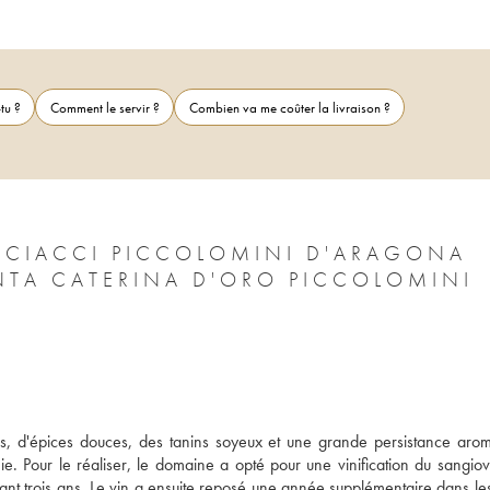
tu ?
Comment le servir ?
Combien va me coûter la livraison ?
 CIACCI PICCOLOMINI D'ARAGONA
NTA CATERINA D'ORO PICCOLOMINI
rs, d'épices douces, des tanins soyeux et une grande persistance aroma
 Pour le réaliser, le domaine a opté pour une vinification du sangiov
nt trois ans. Le vin a ensuite reposé une année supplémentaire dans les