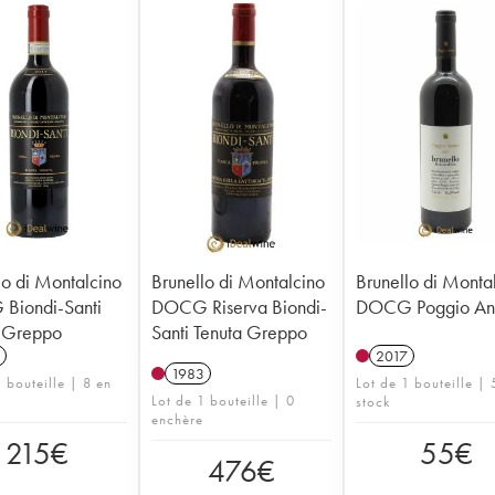
lo di Montalcino
Brunello di Montalcino
Brunello di Monta
Biondi-Santi
DOCG Riserva Biondi-
DOCG Poggio An
a Greppo
Santi Tenuta Greppo
2017
1983
 bouteille | 8 en
Lot de 1 bouteille | 
Lot de 1 bouteille | 0
stock
enchère
215
€
55
€
476
€