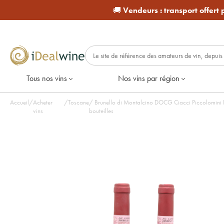
🚚
Vendeurs :
transport offert
Tous nos vins
Nos vins par région
Accueil
/
Acheter
/
Toscane
/
Brunello di Montalcino DOCG Ciacci Piccolomini D
vins
bouteilles