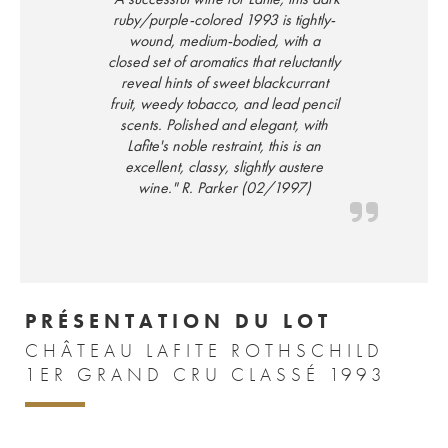
ruby/purple-colored 1993 is tightly-
wound, medium-bodied, with a
closed set of aromatics that reluctantly
reveal hints of sweet blackcurrant
fruit, weedy tobacco, and lead pencil
scents. Polished and elegant, with
Lafite's noble restraint, this is an
excellent, classy, slightly austere
wine." R. Parker (02/1997)
PRÉSENTATION DU LOT
CHÂTEAU LAFITE ROTHSCHILD
1ER GRAND CRU CLASSÉ 1993