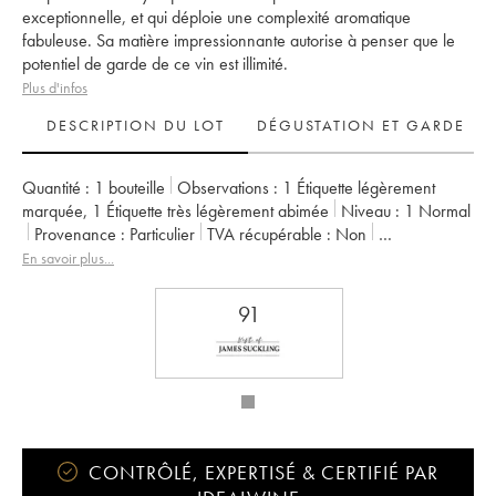
exceptionnelle, et qui déploie une complexité aromatique
fabuleuse. Sa matière impressionnante autorise à penser que le
potentiel de garde de ce vin est illimité.
Plus d'infos
DESCRIPTION DU LOT
DÉGUSTATION ET GARDE
Quantité :
1 bouteille
Observations :
1 Étiquette légèrement
marquée
,
1 Étiquette très légèrement abimée
Niveau :
1
Normal
Provenance :
particulier
TVA récupérable :
non
Région :
Bordeaux
Appellation :
Pauillac
En savoir plus...
Classement :
1er Grand Cru Classé
Propriétaire :
Domaines Barons de Rothschild
91
CONTRÔLÉ, EXPERTISÉ & CERTIFIÉ PAR