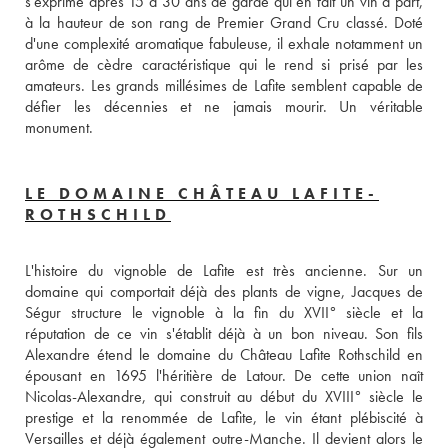
s'exprime après 15 à 30 ans de garde qui en fait un vin à part, 
à la hauteur de son rang de Premier Grand Cru classé. Doté 
d'une complexité aromatique fabuleuse, il exhale notamment un 
arôme de cèdre caractéristique qui le rend si prisé par les 
amateurs. Les grands millésimes de Lafite semblent capable de 
défier les décennies et ne jamais mourir. Un véritable 
monument.
LE DOMAINE CHÂTEAU LAFITE-
ROTHSCHILD
L'histoire du vignoble de Lafite est très ancienne. Sur un 
domaine qui comportait déjà des plants de vigne, Jacques de 
Ségur structure le vignoble à la fin du XVII° siècle et la 
réputation de ce vin s'établit déjà à un bon niveau. Son fils 
Alexandre étend le domaine du Château Lafite Rothschild en 
épousant en 1695 l'héritière de Latour. De cette union naît 
Nicolas-Alexandre, qui construit au début du XVIII° siècle le 
prestige et la renommée de Lafite, le vin étant plébiscité à 
Versailles et déjà également outre-Manche. Il devient alors le 