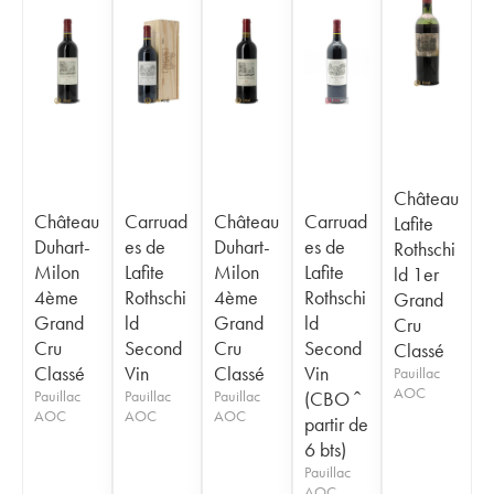
Château
Château
Carruad
Château
Carruad
Lafite
Duhart-
es de
Duhart-
es de
Rothschi
Milon
Lafite
Milon
Lafite
ld 1er
4ème
Rothschi
4ème
Rothschi
Grand
Grand
ld
Grand
ld
Cru
Cru
Second
Cru
Second
Classé
Classé
Vin
Classé
Vin
Pauillac
AOC
Pauillac
Pauillac
Pauillac
(CBO ˆ
AOC
AOC
AOC
partir de
6 bts)
Pauillac
AOC