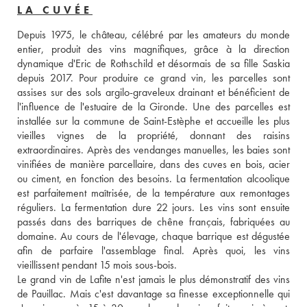
LA CUVÉE
Depuis 1975, le château, célébré par les amateurs du monde 
entier, produit des vins magnifiques, grâce à la direction 
dynamique d'Eric de Rothschild et désormais de sa fille Saskia 
depuis 2017. Pour produire ce grand vin, les parcelles sont 
assises sur des sols argilo-graveleux drainant et bénéficient de 
l'influence de l'estuaire de la Gironde. Une des parcelles est 
installée sur la commune de Saint-Estèphe et accueille les plus 
vieilles vignes de la propriété, donnant des raisins 
extraordinaires. Après des vendanges manuelles, les baies sont 
vinifiées de manière parcellaire, dans des cuves en bois, acier 
ou ciment, en fonction des besoins. La fermentation alcoolique 
est parfaitement maîtrisée, de la température aux remontages 
réguliers. La fermentation dure 22 jours. Les vins sont ensuite 
passés dans des barriques de chêne français, fabriquées au 
domaine. Au cours de l'élevage, chaque barrique est dégustée 
afin de parfaire l'assemblage final. Après quoi, les vins 
vieillissent pendant 15 mois sous-bois. 
Le grand vin de Lafite n'est jamais le plus démonstratif des vins 
de Pauillac. Mais c'est davantage sa finesse exceptionnelle qui 