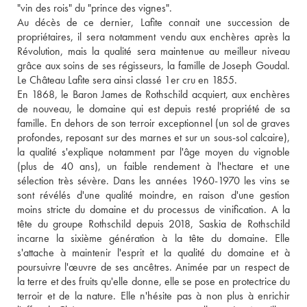
"vin des rois" du "prince des vignes". 
Au décès de ce dernier, Lafite connait une succession de 
propriétaires, il sera notamment vendu aux enchères après la 
Révolution, mais la qualité sera maintenue au meilleur niveau 
grâce aux soins de ses régisseurs, la famille de Joseph Goudal. 
Le Château Lafite sera ainsi classé 1er cru en 1855. 
En 1868, le Baron James de Rothschild acquiert, aux enchères 
de nouveau, le domaine qui est depuis resté propriété de sa 
famille. En dehors de son terroir exceptionnel (un sol de graves 
profondes, reposant sur des marnes et sur un sous-sol calcaire), 
la qualité s'explique notamment par l'âge moyen du vignoble 
(plus de 40 ans), un faible rendement à l'hectare et une 
sélection très sévère. Dans les années 1960-1970 les vins se 
sont révélés d'une qualité moindre, en raison d'une gestion 
moins stricte du domaine et du processus de vinification. A la 
tête du groupe Rothschild depuis 2018, Saskia de Rothschild 
incarne la sixième génération à la tête du domaine. Elle 
s'attache à maintenir l'esprit et la qualité du domaine et à 
poursuivre l'œuvre de ses ancêtres. Animée par un respect de 
la terre et des fruits qu'elle donne, elle se pose en protectrice du 
terroir et de la nature. Elle n'hésite pas à non plus à enrichir 