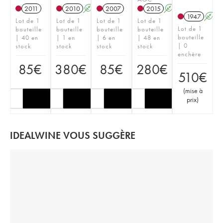
2011
2010
A
2007
2015
A
T
1947
A
Lot de 1
Lot de 1
Lot de 1
Lot de 1
Lot de 1
bouteille
bouteille
bouteille
bouteille
bouteille
| 40 en
| 1 en
| 6 en
| 48 en
| 0
stock
stock
stock
stock
enchère
85
€
380
€
85
€
280
€
510
€
(
mise à
prix
)
IDEALWINE VOUS SUGGÈRE