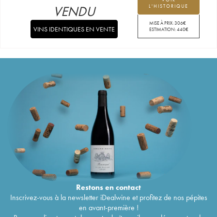
VENDU
L'HISTORIQUE
MISE À PRIX:
306
€
VINS IDENTIQUES EN VENTE
ESTIMATION:
440
€
Restons en
contact
Inscrivez-vous à la newsletter iDealwine et profitez de nos pépites
en avant-première !