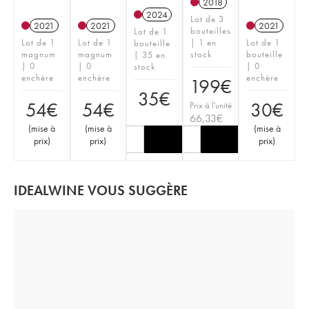
2018
2024
Lot de 3
2021
2021
2021
bouteilles
Lot de 1
Lot de 1
Lot de 1
| 1 en
Lot de 1
bouteille
magnum
magnum
stock
bouteille
| 35 en
| 0
| 0
| 0
stock
enchère
enchère
enchère
199
€
35
€
54
€
54
€
30
€
Prix à l'unité
66,33
€
(
mise à
(
mise à
(
mise à
prix
)
prix
)
prix
)
IDEALWINE VOUS SUGGÈRE