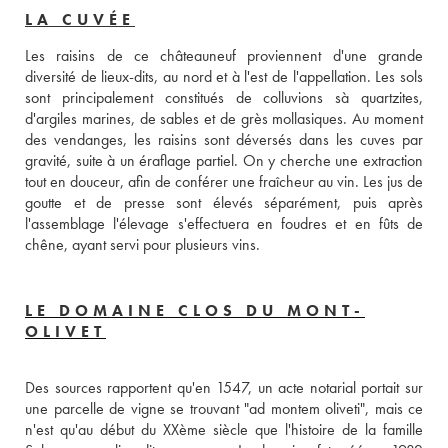
LA CUVÉE
Les raisins de ce châteauneuf proviennent d'une grande 
diversité de lieux-dits, au nord et à l'est de l'appellation. Les sols 
sont principalement constitués de colluvions sà quartzites, 
d'argiles marines, de sables et de grès mollasiques. Au moment 
des vendanges, les raisins sont déversés dans les cuves par 
gravité, suite à un éraflage partiel. On y cherche une extraction 
tout en douceur, afin de conférer une fraîcheur au vin. Les jus de 
goutte et de presse sont élevés séparément, puis après 
l'assemblage l'élevage s'effectuera en foudres et en fûts de 
chêne, ayant servi pour plusieurs vins. 
LE DOMAINE CLOS DU MONT-
OLIVET
Des sources rapportent qu'en 1547, un acte notarial portait sur 
une parcelle de vigne se trouvant "ad montem oliveti", mais ce 
n'est qu'au début du XXème siècle que l'histoire de la famille 