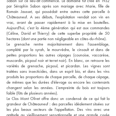
Sabon sur ce lieu-dit commence. Le domaine fut créé en 1932 
par Séraphin Sabon après son mariage avec Marie, fille de 
Romain Jausset, qui possédait entre autres cette parcelle à 
Châteauneuf. A ses débuts, l'exploitation vendait son vin en 
vrac, avant de passer rapidement à la mise en bouteilles. 
Aujourd'hui, c'est la 4ème génération qui est aux commandes 
(Céline, David et Thierry) de cette superbe propriété de 50 
hectares (dont une partie non négligeable en côtes-du-rhône). 
Le grenache rentre majoritairement dans l'assemblage, 
complété par la syrah, le mourvèdre, le cinsault et dans de 
petites proportions les autres cépages (counoise, vaccarèse, 
muscardin, picpoul noir et terret noir). En blanc, on retrouve les 
variétés de grenache, picpoul, et picardan. Les vignes sont 
traitées sans insecticides, dans un esprit bio, et dans les vins 
produits les proportions de chaque parcelle, de chaque cépage, 
de mêmes que les durées d'élevage ou encore les contenants 
changent selon les années. L'empreinte du bois est toujours 
faible (fûts de plusieurs années). 
Le Clos Mont Olivet offre donc un condensé de ce qui fait la 
grandeur de Châteauneuf : des parcelles idéalement situées sur 
les plus beaux secteurs de l'appellation. Des vins avec une 
aptitude au vieillissement sensationnelle et une grande cuvée 