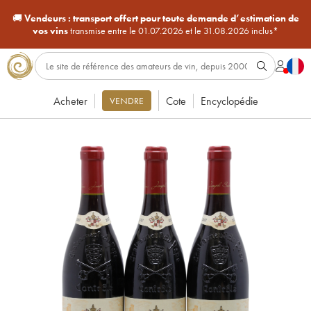
🚚
Vendeurs :
transport offert pour toute demande d’estimation de
vos vins
transmise entre le 01.07.2026 et le 31.08.2026 inclus*
Acheter
Cote
Encyclopédie
VENDRE