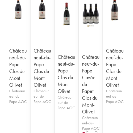
Château
Château
Château
Château
Château
neuf-du-
neuf-du-
neuf-du-
neuf-du-
neuf-du-
Pape
Pape
Pape
Pape
Pape
Clos du
Clos du
Clos du
Clos du
Cuvée
Mont-
Mont-
Mont-
Mont-
du
Olivet
Olivet
Olivet
Olivet
Papet
Châteaun
Châteaun
Châteaun
euf-du-
euf-du-
euf-du-
Châteaun
Clos du
Pape AOC
Pape AOC
Pape AOC
euf-du-
Mont-
Pape AOC
Olivet
Châteaun
euf-du-
Pape AOC