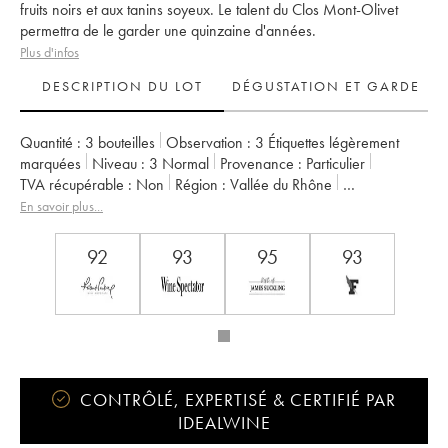
fruits noirs et aux tanins soyeux. Le talent du Clos Mont-Olivet
permettra de le garder une quinzaine d'années.
Plus d'infos
DESCRIPTION DU LOT
DÉGUSTATION ET GARDE
Quantité :
3 bouteilles
Observation :
3 Étiquettes légèrement
marquées
Niveau :
3
Normal
Provenance :
particulier
TVA récupérable :
non
Région :
Vallée du Rhône
Appellation :
Châteauneuf-du-Pape
En savoir plus...
Propriétaire :
Clos du Mont-Olivet
92
93
95
93
CONTRÔLÉ, EXPERTISÉ & CERTIFIÉ PAR
IDEALWINE