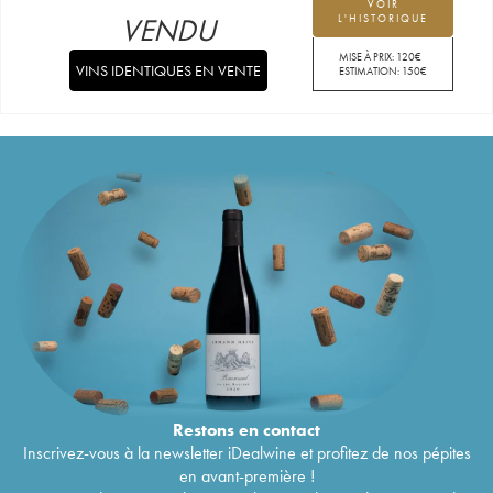
VOIR
VENDU
L'HISTORIQUE
MISE À PRIX:
120
€
VINS IDENTIQUES EN VENTE
ESTIMATION:
150
€
Restons en
contact
Inscrivez-vous à la newsletter iDealwine et profitez de nos pépites
en avant-première !