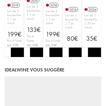
2019
2019
2018
Lot de 2
2016
2024
bouteilles
Lot de 3
Lot de 3
| 1 en
bouteilles
bouteilles
Lot de 1
Lot de 1
stock
| 1 en
| 1 en
bouteille
bouteille
stock
stock
| 7 en
| 35 en
stock
stock
133
€
199
€
199
€
Prix à
80
€
35
€
Prix à l'unité
l'unité
Prix à l'unité
66,33
€
66,50
€
66,33
€
IDEALWINE VOUS SUGGÈRE