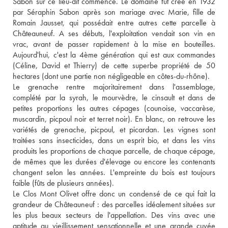
Sabon sur ce lieu-dit commence. Le domaine fut créé en 1932 
par Séraphin Sabon après son mariage avec Marie, fille de 
Romain Jausset, qui possédait entre autres cette parcelle à 
Châteauneuf. A ses débuts, l'exploitation vendait son vin en 
vrac, avant de passer rapidement à la mise en bouteilles. 
Aujourd'hui, c'est la 4ème génération qui est aux commandes 
(Céline, David et Thierry) de cette superbe propriété de 50 
hectares (dont une partie non négligeable en côtes-du-rhône). 
Le grenache rentre majoritairement dans l'assemblage, 
complété par la syrah, le mourvèdre, le cinsault et dans de 
petites proportions les autres cépages (counoise, vaccarèse, 
muscardin, picpoul noir et terret noir). En blanc, on retrouve les 
variétés de grenache, picpoul, et picardan. Les vignes sont 
traitées sans insecticides, dans un esprit bio, et dans les vins 
produits les proportions de chaque parcelle, de chaque cépage, 
de mêmes que les durées d'élevage ou encore les contenants 
changent selon les années. L'empreinte du bois est toujours 
faible (fûts de plusieurs années). 
Le Clos Mont Olivet offre donc un condensé de ce qui fait la 
grandeur de Châteauneuf : des parcelles idéalement situées sur 
les plus beaux secteurs de l'appellation. Des vins avec une 
aptitude au vieillissement sensationnelle et une grande cuvée 