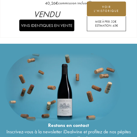
40,26
€
commission incluse
VOIR
VENDU
L'HISTORIQUE
MISE À PRIX:
32
€
VINS IDENTIQUES EN VENTE
ESTIMATION:
45
€
Restons en
contact
Inscrivez-vous à la newsletter iDealwine et profitez de nos pépites