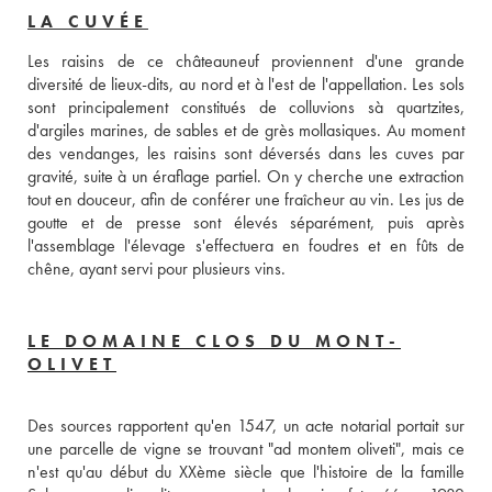
LA CUVÉE
Les raisins de ce châteauneuf proviennent d'une grande 
diversité de lieux-dits, au nord et à l'est de l'appellation. Les sols 
sont principalement constitués de colluvions sà quartzites, 
d'argiles marines, de sables et de grès mollasiques. Au moment 
des vendanges, les raisins sont déversés dans les cuves par 
gravité, suite à un éraflage partiel. On y cherche une extraction 
tout en douceur, afin de conférer une fraîcheur au vin. Les jus de 
goutte et de presse sont élevés séparément, puis après 
l'assemblage l'élevage s'effectuera en foudres et en fûts de 
chêne, ayant servi pour plusieurs vins. 
LE DOMAINE CLOS DU MONT-
OLIVET
Des sources rapportent qu'en 1547, un acte notarial portait sur 
une parcelle de vigne se trouvant "ad montem oliveti", mais ce 
n'est qu'au début du XXème siècle que l'histoire de la famille 