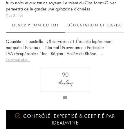
fruits noirs et aux tanins soyeux. Le talent du Clos Mont-Olivet
permettra de le garder une quinzaine d'années.
Plus d'infos
DESCRIPTION DU LOT
DÉGUSTATION ET GARDE
Quantité :
1 bouteille
Observation :
1 Étiquette légèrement
marquée
Niveau :
1
Normal
Provenance :
particulier
TVA récupérable :
non
Région :
Vallée du Rhône
Appellation :
Châteauneuf-du-Pape
En savoir plus...
Propriétaire :
Clos du Mont-Olivet
90
CONTRÔLÉ, EXPERTISÉ & CERTIFIÉ PAR
IDEALWINE