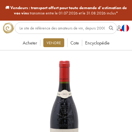
🚚
Vendeurs :
transport offert pour toute demande d’estimation de
vos vins
transmise entre le 01.07.2026 et le 31.08.2026 inclus*
Acheter
Cote
Encyclopédie
VENDRE