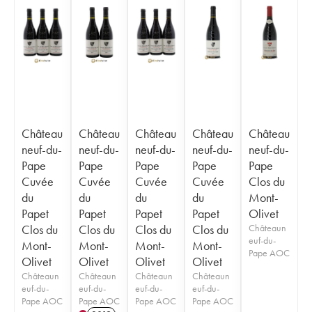
Château
Château
Château
Château
Château
neuf-du-
neuf-du-
neuf-du-
neuf-du-
neuf-du-
Pape
Pape
Pape
Pape
Pape
Cuvée
Cuvée
Cuvée
Cuvée
Clos du
du
du
du
du
Mont-
Papet
Papet
Papet
Papet
Olivet
Clos du
Clos du
Clos du
Clos du
Châteaun
euf-du-
Mont-
Mont-
Mont-
Mont-
Pape AOC
Olivet
Olivet
Olivet
Olivet
Châteaun
Châteaun
Châteaun
Châteaun
euf-du-
euf-du-
euf-du-
euf-du-
Pape AOC
Pape AOC
Pape AOC
Pape AOC