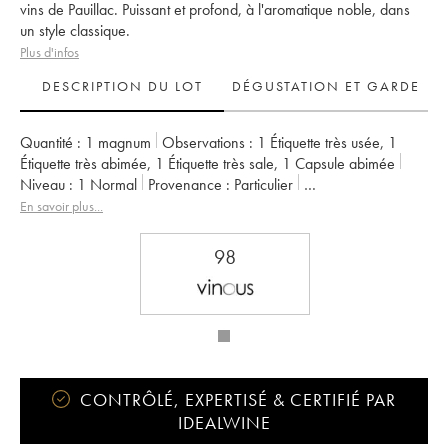
vins de Pauillac. Puissant et profond, à l'aromatique noble, dans
un style classique.
Plus d'infos
DESCRIPTION DU LOT
DÉGUSTATION ET GARDE
Quantité :
1 magnum
Observations :
1 Étiquette très usée
,
1
Étiquette très abimée
,
1 Étiquette très sale
,
1 Capsule abimée
Niveau :
1
Normal
Provenance :
particulier
TVA récupérable :
non
Région :
Bordeaux
Appellation :
Pauillac
En savoir plus...
Classement :
2ème Grand Cru Classé
Propriétaire :
Château Pichon Baron
98
CONTRÔLÉ, EXPERTISÉ & CERTIFIÉ PAR
IDEALWINE