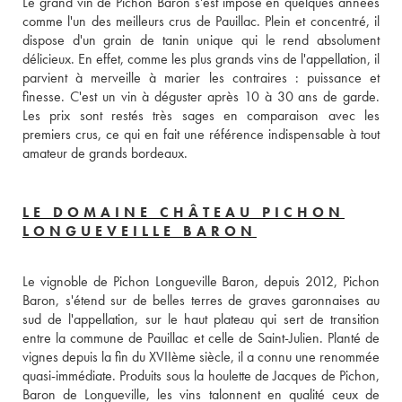
Le grand vin de Pichon Baron s'est imposé en quelques années 
comme l'un des meilleurs crus de Pauillac. Plein et concentré, il 
dispose d'un grain de tanin unique qui le rend absolument 
délicieux. En effet, comme les plus grands vins de l'appellation, il 
parvient à merveille à marier les contraires : puissance et 
finesse. C'est un vin à déguster après 10 à 30 ans de garde. 
Les prix sont restés très sages en comparaison avec les 
premiers crus, ce qui en fait une référence indispensable à tout 
amateur de grands bordeaux.
LE DOMAINE CHÂTEAU PICHON
LONGUEVEILLE BARON
Le vignoble de Pichon Longueville Baron, depuis 2012, Pichon 
Baron, s'étend sur de belles terres de graves garonnaises au 
sud de l'appellation, sur le haut plateau qui sert de transition 
entre la commune de Pauillac et celle de Saint-Julien. Planté de 
vignes depuis la fin du XVIIème siècle, il a connu une renommée 
quasi-immédiate. Produits sous la houlette de Jacques de Pichon, 
Baron de Longueville, les vins talonnent en qualité ceux de 