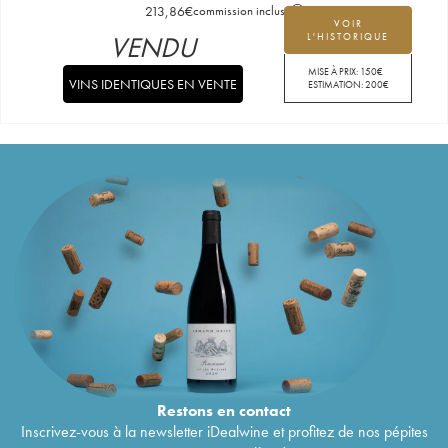
213,86
€
commission incluse
VOIR
VENDU
L'HISTORIQUE
MISE À PRIX:
150
€
VINS IDENTIQUES EN VENTE
ESTIMATION:
200
€
Restons en
contact
Inscrivez-vous à la newsletter iDealwine et profitez de nos pépites