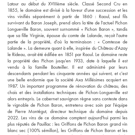
Latour au début du XVIIIème siècle. Classé Second Cru en 
1855, le domaine est divisé à la faveur d'une succession et les 
vins vinifiés séparément à partir de 1860 : Raoul, seul fils 
survivant du Baron Joseph, prend alors la tête de l'actuel Pichon 
Longueville Baron, souvent surnommé « Pichon Baron », tandis 
que sa fille Virginie, épouse du comte de Lalande, reçoit l'autre 
partie de la propriété, d'où la terminaison : « Comtesse de 
Lalande ». La demeure quant à elle, inspirée du Château d'Azay 
le Rideau, avait été édifiée en 1851 par Raoul. Le domaine reste 
la propriété des Pichon jusqu'en 1933, date à laquelle il est 
vendu à la famille Bouteiller. Il est administré par leurs 
descendants pendant les cinquante années qui suivent, et c'est 
une belle endormie que la société Axa Millésimes acquiert en 
1987. Un important programme de rénovation du château, des 
chais et des installations techniques de Pichon-Longueville est 
alors entrepris. Le cabernet sauvignon règne sans conteste dans 
le vignoble de Pichon Baron, entretenu avec soin par l'équipe 
de Pierre Montégut, directeur technique du domaine depuis 
2022. Les vins de ce domaine comptent aujourd'hui parmi les 
plus réputés de Pauillac : les Griffons de Pichon Baron grand vin 
blanc sec (100% sémillon), les Griffons de Pichon Baron et les 