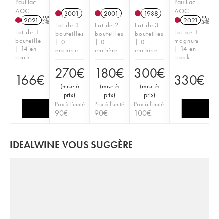
Pauillac
Pauillac
AOC
AOC
2001
2001
1988
2021
T
2021
T
Lot de 3
Lot de 2
Lot de 3
Lot de 1
Lot de 1
bouteilles
bouteilles
bouteilles
bouteille
magnum
| 0
| 0
| 0
| 14 en
| 14 en
enchère
enchère
enchère
stock
stock
270
€
180
€
300
€
166
€
330
€
(
mise à
(
mise à
(
mise à
prix
)
prix
)
prix
)
Prix à l'unité
Prix à l'unité
Prix à l'unité
90
€
90
€
100
€
IDEALWINE VOUS SUGGÈRE