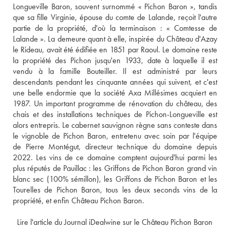
Longueville Baron, souvent surnommé « Pichon Baron », tandis 
que sa fille Virginie, épouse du comte de Lalande, reçoit l'autre 
partie de la propriété, d'où la terminaison : « Comtesse de 
Lalande ». La demeure quant à elle, inspirée du Château d'Azay 
le Rideau, avait été édifiée en 1851 par Raoul. Le domaine reste 
la propriété des Pichon jusqu'en 1933, date à laquelle il est 
vendu à la famille Bouteiller. Il est administré par leurs 
descendants pendant les cinquante années qui suivent, et c'est 
une belle endormie que la société Axa Millésimes acquiert en 
1987. Un important programme de rénovation du château, des 
chais et des installations techniques de Pichon-Longueville est 
alors entrepris. Le cabernet sauvignon règne sans conteste dans 
le vignoble de Pichon Baron, entretenu avec soin par l'équipe 
de Pierre Montégut, directeur technique du domaine depuis 
2022. Les vins de ce domaine comptent aujourd'hui parmi les 
plus réputés de Pauillac : les Griffons de Pichon Baron grand vin 
blanc sec (100% sémillon), les Griffons de Pichon Baron et les 
Tourelles de Pichon Baron, tous les deux seconds vins de la 
propriété, et enfin Château Pichon Baron. 
 Lire l'article du Journal iDealwine sur le Château Pichon Baron