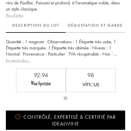
vins de Pauillac. Puissant et profond, à l'aromatique noble, dans
un style classique.
Plus d'infos
DESCRIPTION DU LOT
DÉGUSTATION ET GARDE
Quantité :
1 magnum
Observations :
1 Étiquette très usée
,
1
Étiquette très marquée
,
1 Étiquette très abimée
Niveau :
1
Normal
Provenance :
particulier
TVA récupérable :
non
Région :
Bordeaux
Appellation :
Pauillac
En savoir plus...
Classement :
2ème Grand Cru Classé
Propriétaire :
Château Pichon Baron
92-94
98
CONTRÔLÉ, EXPERTISÉ & CERTIFIÉ PAR
IDEALWINE