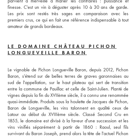
parvient à merveille à marier les contraires : puissance et 
finesse. C'est un vin à déguster après 10 à 30 ans de garde. 
Les prix sont restés très sages en comparaison avec les 
premiers crus, ce qui en fait une référence indispensable à tout 
amateur de grands bordeaux.
LE DOMAINE CHÂTEAU PICHON
LONGUEVEILLE BARON
Le vignoble de Pichon Longueville Baron, depuis 2012, Pichon 
Baron, s'étend sur de belles terres de graves garonnaises au 
sud de l'appellation, sur le haut plateau qui sert de transition 
entre la commune de Pauillac et celle de Saint-Julien. Planté de 
vignes depuis la fin du XVIIème siècle, il a connu une renommée 
quasi-immédiate. Produits sous la houlette de Jacques de Pichon, 
Baron de Longueville, les vins talonnent en qualité ceux de 
Latour au début du XVIIIème siècle. Classé Second Cru en 
1855, le domaine est divisé à la faveur d'une succession et les 
vins vinifiés séparément à partir de 1860 : Raoul, seul fils 
survivant du Baron Joseph, prend alors la tête de l'actuel Pichon 