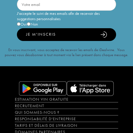
J'accepte le suivi de mes emails afin de recevoir des
suggestions personnalisées
Oui
Non
JE M'INSCRIS
En vous inscrivant, vous acceptez de recevoir les emails de iDealwine. Vous
pouvez vous désabonner à tout moment via le lien présent dans chaque message.
ESTIMATION VIN GRATUITE
RECRUTEMENT
QUI SOMMES-NOUS ?
RESPONSABILITÉ D'ENTREPRISE
TARIFS ET DÉLAIS DE LIVRAISON
DOMAINES PARTENAIRES