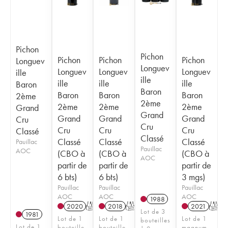
Pichon
Pichon
Pichon
Pichon
Pichon
Longuev
Longuev
Longuev
Longuev
Longuev
ille
ille
ille
ille
ille
Baron
Baron
Baron
Baron
Baron
2ème
2ème
2ème
2ème
2ème
Grand
Grand
Grand
Grand
Grand
Cru
Cru
Cru
Cru
Cru
Classé
Classé
Classé
Classé
Classé
Pauillac
Pauillac
AOC
(CBO à
(CBO à
(CBO à
AOC
partir de
partir de
partir de
6 bts)
6 bts)
3 mgs)
Pauillac
Pauillac
Pauillac
AOC
AOC
AOC
1988
2020
T
2018
T
2021
T
Lot de 3
1981
Lot de 1
Lot de 1
Lot de 1
bouteilles
Lot de 1
bouteille
bouteille
magnum