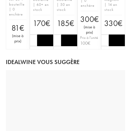
| 0
bouteille
| 60+ en
| 50 en
| 14 en
enchère
| 0
stock
stock
stock
enchère
300
€
170
€
185
€
330
€
81
€
(
mise à
prix
)
(
mise à
Prix à l'unité
prix
)
100
€
IDEALWINE VOUS SUGGÈRE