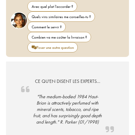
Avec quel plat l'accorder ?
Quels vins similaires me conseilles-tu ?
Comment le servir ?
Combien va me coûter la livraison ?
Poser une autre question
CE QU'EN DISENT LES EXPERTS...
"The medium-bodied 1984 Haut-
Brion is attractively perfumed with
mineral scents, tobacco, and ripe
fruit, and has surprisingly good depth
and length." R. Parker (01/1998)