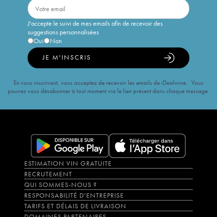
J'accepte le suivi de mes emails afin de recevoir des
suggestions personnalisées
Oui
Non
JE M'INSCRIS
En vous inscrivant, vous acceptez de recevoir les emails de iDealwine. Vous
pouvez vous désabonner à tout moment via le lien présent dans chaque message.
ESTIMATION VIN GRATUITE
RECRUTEMENT
QUI SOMMES-NOUS ?
RESPONSABILITÉ D'ENTREPRISE
TARIFS ET DÉLAIS DE LIVRAISON
DOMAINES PARTENAIRES