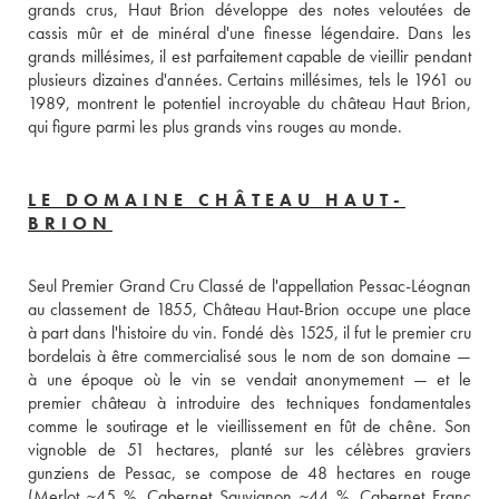
grands crus, Haut Brion développe des notes veloutées de 
cassis mûr et de minéral d'une finesse légendaire. Dans les 
grands millésimes, il est parfaitement capable de vieillir pendant 
plusieurs dizaines d'années. Certains millésimes, tels le 1961 ou 
1989, montrent le potentiel incroyable du château Haut Brion, 
qui figure parmi les plus grands vins rouges au monde.
LE DOMAINE CHÂTEAU HAUT-
BRION
Seul Premier Grand Cru Classé de l'appellation Pessac-Léognan 
au classement de 1855, Château Haut-Brion occupe une place 
à part dans l'histoire du vin. Fondé dès 1525, il fut le premier cru 
bordelais à être commercialisé sous le nom de son domaine — 
à une époque où le vin se vendait anonymement — et le 
premier château à introduire des techniques fondamentales 
comme le soutirage et le vieillissement en fût de chêne. Son 
vignoble de 51 hectares, planté sur les célèbres graviers 
gunziens de Pessac, se compose de 48 hectares en rouge 
(Merlot ~45 %, Cabernet Sauvignon ~44 %, Cabernet Franc 