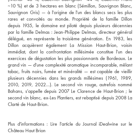
~10 %) et de 3 hectares en blanc (Sémillon, Sauvignon Blanc, 
Sauvignon Gris) — à l'origine de l'un des blancs secs les plus 
rares et convoités au monde. Propriété de la famille Dillon 
depuis 1935, le domaine est piloté depuis plusieurs décennies 
par la famille Delmas : Jean-Philippe Delmas, directeur général 
délégué, en représente la troisième génération. En 1983, les 
Dillon acquièrent également La Mission Haut-Brion, voisin 
immédiat, dont la confrontation millésimée constitue l'un des 
exercices de dégustation les plus passionnants de Bordeaux. Le 
grand vin — d'une complexité aromatique incomparable, mêlant 
tabac, fruits noirs, fumée et minéralité — est capable de vieillir 
plusieurs décennies dans les grands millésimes (1961, 1989, 
2010, 2019, 2022…). Le second vin rouge, autrefois nommé 
Bahans, s'appelle depuis 2007 Le Clarence de Haut-Brion ; le 
second vin blanc, ex-Les Plantiers, est rebaptisé depuis 2008 La 
Plus d'informations : 
Lire l'article du Journal iDealwine sur le 
Château Haut Brion