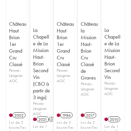
Château
Château
Château
La
La
Haut
Haut
la
Chapell
Chapell
Brion
Brion
Mission
e de La
e de La
1er
1er
Haut-
Mission
Mission
Grand
Grand
Brion
Haut-
Haut-
Cru
Cru
Cru
Brion
Brion
Classé
Classé
Classé
Second
Second
Pessac-
Pessac-
de
Léognan
Léognan
Vin
Vin
Graves
AOC
AOC
(CBO à
Pessac-
Pessac-
Léognan
Léognan
partir de
AOC
AOC
3 mgs)
Pessac-
Léognan
AOC
2002
1986
2017
2021
T
2010
Lot de 2
Lot de 3
Lot de 2
Lot de 1
Lot de 1
bouteilles
bouteilles
bouteilles