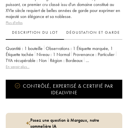
puissant, ce premier cru classé issu d'un domaine constitué au
XVIe siècle requiert de belles années de garde pour exprimer en
majesté son élégance et sa noblesse.
Plus d'infos
DESCRIPTION DU LOT
DÉGUSTATION ET GARDE
Quantité :
1 bouteille
Observations :
1 Étiquette marquée
,
1
Étiquette tachée
Niveau :
1
Normal
Provenance :
particulier
TVA récupérable :
non
Région :
Bordeaux
Appellation :
Pessac-Léognan
En savoir plus...
Classement :
1er Grand Cru Classé
Propriétaire :
Domaines Clarence Dillon
CONTRÔLÉ, EXPERTISÉ & CERTIFIÉ PAR
IDEALWINE
Posez une question à Margaux, notre
sommelière IA