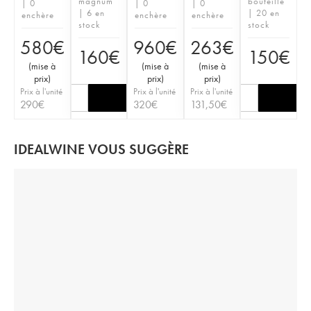
magnum
bouteille
| 0
| 0
| 0
| 6 en
| 20 en
enchère
enchère
enchère
stock
stock
580
€
960
€
263
€
160
€
150
€
(
mise à
(
mise à
(
mise à
prix
)
prix
)
prix
)
Prix à l'unité
Prix à l'unité
Prix à l'unité
290
€
320
€
131,50
€
IDEALWINE VOUS SUGGÈRE