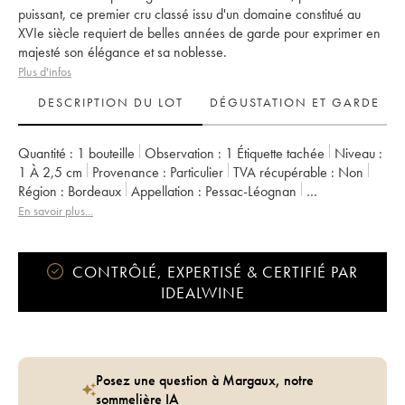
puissant, ce premier cru classé issu d'un domaine constitué au
XVIe siècle requiert de belles années de garde pour exprimer en
majesté son élégance et sa noblesse.
Plus d'infos
DESCRIPTION DU LOT
DÉGUSTATION ET GARDE
Quantité :
1 bouteille
Observation :
1 Étiquette tachée
Niveau :
1
À 2,5 cm
Provenance :
particulier
TVA récupérable :
non
Région :
Bordeaux
Appellation :
Pessac-Léognan
Classement :
1er Grand Cru Classé
En savoir plus...
Propriétaire :
Domaines Clarence Dillon
CONTRÔLÉ, EXPERTISÉ & CERTIFIÉ PAR
IDEALWINE
Posez une question à Margaux, notre
sommelière IA