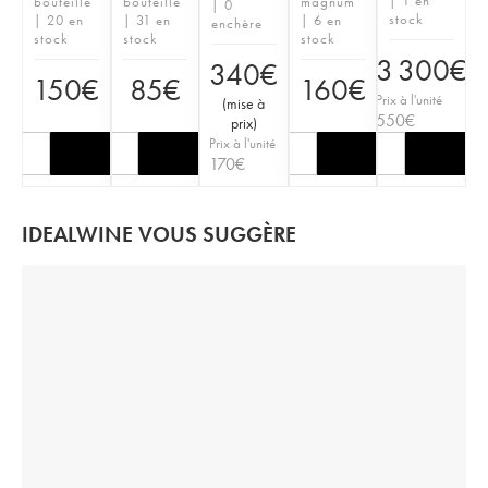
| 1 en
bouteille
bouteille
magnum
| 0
stock
| 20 en
| 31 en
| 6 en
enchère
stock
stock
stock
3 300
€
340
€
150
€
85
€
160
€
Prix à l'unité
(
mise à
550
€
prix
)
Prix à l'unité
170
€
IDEALWINE VOUS SUGGÈRE