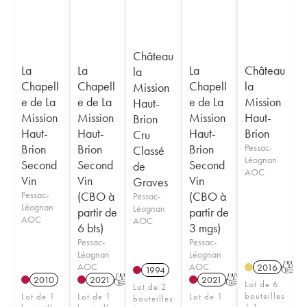
Château
La
La
La
Château
la
Chapell
Chapell
Chapell
la
Mission
e de La
e de La
e de La
Mission
Haut-
Mission
Mission
Mission
Haut-
Brion
Haut-
Haut-
Haut-
Brion
Cru
Brion
Brion
Brion
Pessac-
Classé
Léognan
Second
Second
Second
de
AOC
Vin
Vin
Vin
Graves
Pessac-
(CBO à
(CBO à
Pessac-
Léognan
Léognan
partir de
partir de
AOC
AOC
6 bts)
3 mgs)
Pessac-
Pessac-
Léognan
Léognan
AOC
AOC
2016
T
1994
2010
2021
T
2021
T
Lot de 6
Lot de 2
bouteilles
Lot de 1
Lot de 1
Lot de 1
bouteilles