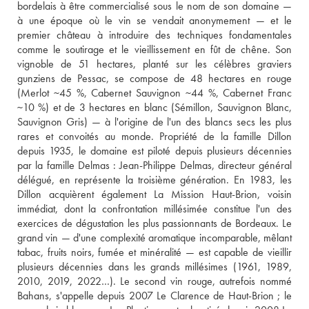
bordelais à être commercialisé sous le nom de son domaine — 
à une époque où le vin se vendait anonymement — et le 
premier château à introduire des techniques fondamentales 
comme le soutirage et le vieillissement en fût de chêne. Son 
vignoble de 51 hectares, planté sur les célèbres graviers 
gunziens de Pessac, se compose de 48 hectares en rouge 
(Merlot ~45 %, Cabernet Sauvignon ~44 %, Cabernet Franc 
~10 %) et de 3 hectares en blanc (Sémillon, Sauvignon Blanc, 
Sauvignon Gris) — à l'origine de l'un des blancs secs les plus 
rares et convoités au monde. Propriété de la famille Dillon 
depuis 1935, le domaine est piloté depuis plusieurs décennies 
par la famille Delmas : Jean-Philippe Delmas, directeur général 
délégué, en représente la troisième génération. En 1983, les 
Dillon acquièrent également La Mission Haut-Brion, voisin 
immédiat, dont la confrontation millésimée constitue l'un des 
exercices de dégustation les plus passionnants de Bordeaux. Le 
grand vin — d'une complexité aromatique incomparable, mêlant 
tabac, fruits noirs, fumée et minéralité — est capable de vieillir 
plusieurs décennies dans les grands millésimes (1961, 1989, 
2010, 2019, 2022…). Le second vin rouge, autrefois nommé 
Bahans, s'appelle depuis 2007 Le Clarence de Haut-Brion ; le 