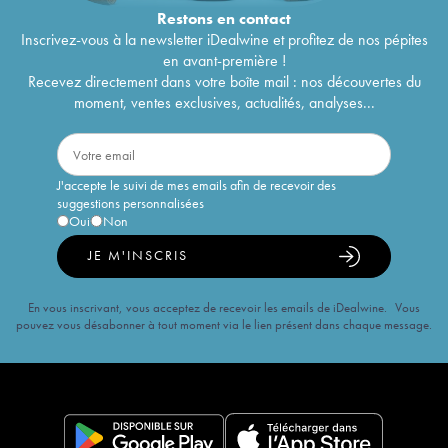
Restons en
contact
Inscrivez-vous à la newsletter iDealwine et profitez de nos pépites
en avant-première !
Recevez directement dans votre boîte mail : nos découvertes du
moment, ventes exclusives, actualités, analyses...
J'accepte le suivi de mes emails afin de recevoir des
suggestions personnalisées
Oui
Non
JE M'INSCRIS
En vous inscrivant, vous acceptez de recevoir les emails de iDealwine. Vous
pouvez vous désabonner à tout moment via le lien présent dans chaque message.