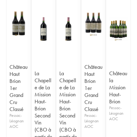
Château
Château
La
La
Château
Haut
Haut
Chapell
Chapell
la
Brion
Brion
e de La
e de La
Mission
1er
1er
Mission
Mission
Haut-
Grand
Grand
Haut-
Haut-
Brion
Cru
Cru
Brion
Brion
Pessac-
Classé
Classé
Léognan
Second
Second
Pessac-
Pessac-
AOC
Léognan
Léognan
Vin
Vin
AOC
AOC
(CBO à
(CBO à
partir de
partir de