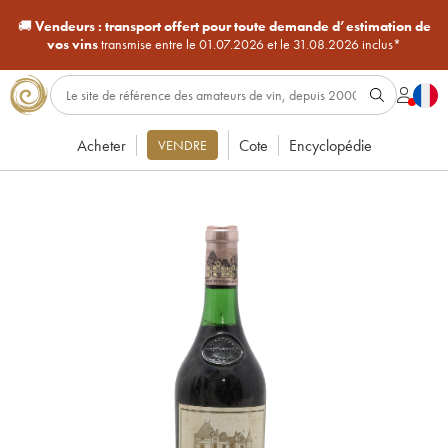
🚚
Vendeurs :
transport offert pour toute demande d’estimation de
vos vins
transmise entre le 01.07.2026 et le 31.08.2026 inclus*
Acheter
Cote
Encyclopédie
VENDRE