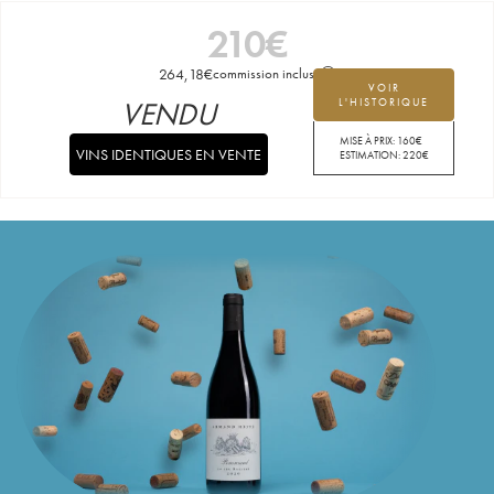
210
€
264,18
€
commission incluse
VOIR
VENDU
L'HISTORIQUE
MISE À PRIX:
160
€
VINS IDENTIQUES EN VENTE
ESTIMATION:
220
€