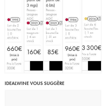
3 mgs)
6 bts)
Pessac-
Pessac-
Léognan
Léognan
AOC
AOC
2016
T
1995
1986
2021
T
2021
T
Lot de 6
Lot de 2
Lot de 3
bouteilles
Lot de 1
Lot de 1
bouteilles
bouteilles
| 1 en
magnum
bouteille
| 0
| 0
stock
| 6 en
| 31 en
enchère
enchère
stock
stock
3 300
€
660
€
960
€
160
€
85
€
Prix à l'unité
(
mise à
(
mise à
550
€
prix
)
prix
)
Prix à l'unité
Prix à l'unité
330
€
320
€
IDEALWINE VOUS SUGGÈRE