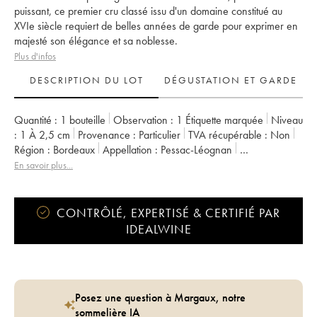
puissant, ce premier cru classé issu d'un domaine constitué au
XVIe siècle requiert de belles années de garde pour exprimer en
majesté son élégance et sa noblesse.
Plus d'infos
DESCRIPTION DU LOT
DÉGUSTATION ET GARDE
Quantité :
1 bouteille
Observation :
1 Étiquette marquée
Niveau
:
1
À 2,5 cm
Provenance :
particulier
TVA récupérable :
non
Région :
Bordeaux
Appellation :
Pessac-Léognan
Classement :
1er Grand Cru Classé
En savoir plus...
Propriétaire :
Domaines Clarence Dillon
CONTRÔLÉ, EXPERTISÉ & CERTIFIÉ PAR
IDEALWINE
Posez une question à Margaux, notre
sommelière IA