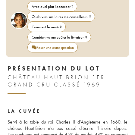
Avec quel plat l'accorder ?
Quels vins similaires me conseilles-tu ?
Comment le servir ?
Combien va me coûter la livraison ?
Poser une autre question
PRÉSENTATION DU LOT
CHÂTEAU HAUT BRION 1ER
GRAND CRU CLASSÉ 1969
LA CUVÉE
Servi à la table du roi Charles II d'Angleterre en 1660, le 
château Haut-Brion n'a pas cessé d'écrire l'histoire depuis. 
L'assemblage est composé de 45% de merlot, 44% de cabernet 