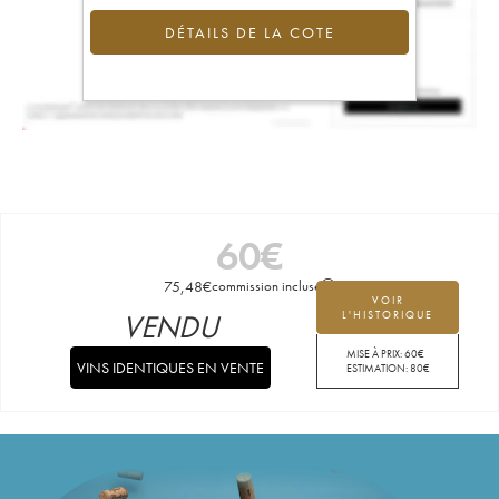
DÉTAILS DE LA COTE
60
€
75,48
€
commission incluse
VOIR
VENDU
L'HISTORIQUE
MISE À PRIX:
60
€
VINS IDENTIQUES EN VENTE
ESTIMATION:
80
€