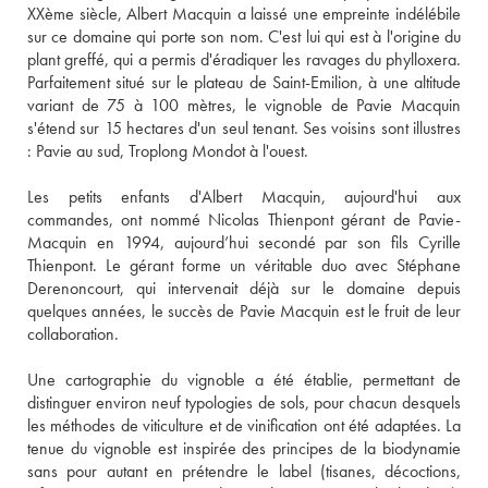
XXème siècle, Albert Macquin a laissé une empreinte indélébile 
sur ce domaine qui porte son nom. C'est lui qui est à l'origine du 
plant greffé, qui a permis d'éradiquer les ravages du phylloxera. 
Parfaitement situé sur le plateau de Saint-Emilion, à une altitude 
variant de 75 à 100 mètres, le vignoble de Pavie Macquin 
s'étend sur 15 hectares d'un seul tenant. Ses voisins sont illustres 
: Pavie au sud, Troplong Mondot à l'ouest. 
Les petits enfants d'Albert Macquin, aujourd'hui aux 
commandes, ont nommé Nicolas Thienpont gérant de Pavie-
Macquin en 1994, aujourd’hui secondé par son fils Cyrille 
Thienpont. Le gérant forme un véritable duo avec Stéphane 
Derenoncourt, qui intervenait déjà sur le domaine depuis 
quelques années, le succès de Pavie Macquin est le fruit de leur 
collaboration. 
Une cartographie du vignoble a été établie, permettant de 
distinguer environ neuf typologies de sols, pour chacun desquels 
les méthodes de viticulture et de vinification ont été adaptées. La 
tenue du vignoble est inspirée des principes de la biodynamie 
sans pour autant en prétendre le label (tisanes, décoctions, 