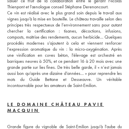
saluer ce fruit de la collaboration entre le gérant Nicolas 
Thienpont et l’œnologue conseil Stéphane Derenoncourt. 
Ce vin est réalisé avec le plus grand soin depuis le travail aux 
vignes jusqu’à la mise en bouteille. Le château travaille selon des 
principes très respectueux de l’environnement sans pour autant 
chercher la certification : tisanes, décoctions, infusions, 
composts, maîtrise des rendements, aucun herbicide… Quelques 
procédés modernes s’ajoutent à cela et viennent renforcer 
l’expression aromatique du vin : la micro-oxygénation. Après 
une vinification en cuves béton, l'élevage est orchestré en 
barriques neuves à 50%, et ce pendant 16 à 20 mois avec une 
grande partie sur lies fines. De très belle garde, il « n’est jamais 
aussi bon qu’après une dizaine d’années… » pour reprendre les 
mots du Guide Bettane et Desseauve. Un véritable 
incontournable pour les amateurs de Saint-Emilion.
LE DOMAINE CHÂTEAU PAVIE
MACQUIN
Grande figure du vignoble de Saint-Emilion jusqu'à l'aube du 