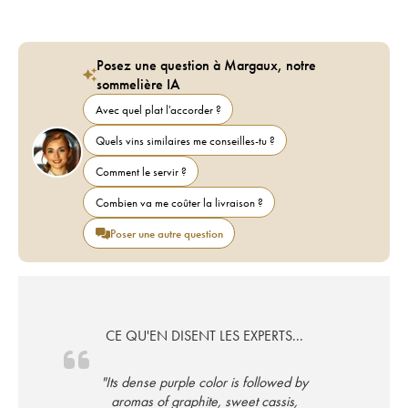
Posez une question à Margaux, notre
sommelière IA
Avec quel plat l'accorder ?
Quels vins similaires me conseilles-tu ?
Comment le servir ?
Combien va me coûter la livraison ?
Poser une autre question
CE QU'EN DISENT LES EXPERTS...
"Its dense purple color is followed by
aromas of graphite, sweet cassis,