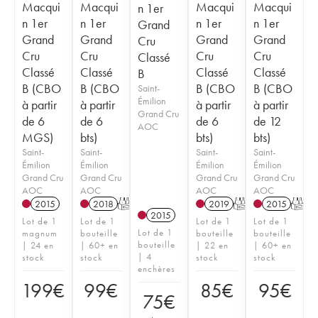
Macqui
Macqui
Macqui
Macqui
n 1er
n 1er
n 1er
n 1er
n 1er
Grand
Grand
Grand
Grand
Grand
Cru
Cru
Cru
Cru
Cru
Classé
Classé
Classé
Classé
Classé
B
B (CBO
B (CBO
B (CBO
B (CBO
Saint-
Émilion
à partir
à partir
à partir
à partir
Grand Cru
de 6
de 6
de 6
de 12
AOC
MGS)
bts)
bts)
bts)
Saint-
Saint-
Saint-
Saint-
Émilion
Émilion
Émilion
Émilion
Grand Cru
Grand Cru
Grand Cru
Grand Cru
AOC
AOC
AOC
AOC
2015
2018
T
2019
T
2015
T
2015
Lot de 1
Lot de 1
Lot de 1
Lot de 1
Lot de 1
magnum
bouteille
bouteille
bouteille
bouteille
| 24 en
| 60+ en
| 22 en
| 60+ en
| 4
stock
stock
stock
stock
enchères
199
€
99
€
85
€
95
€
75
€