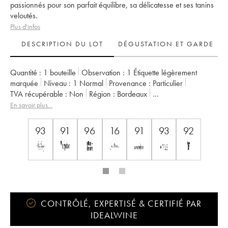
passionnés pour son parfait équilibre, sa délicatesse et ses tanins
veloutés.
Plus d'infos
DESCRIPTION DU LOT
DÉGUSTATION ET GARDE
Quantité :
1 bouteille
Observation :
1 Étiquette légèrement
marquée
Niveau :
1
Normal
Provenance :
particulier
TVA récupérable :
non
Région :
Bordeaux
Appellation :
Saint-Émilion Grand Cru
En savoir plus...
Classement :
1er Grand Cru Classé B
Propriétaire :
Famille Corre-Macquin
93
91
96
16
91
93
92
CONTRÔLÉ, EXPERTISÉ & CERTIFIÉ PAR
IDEALWINE