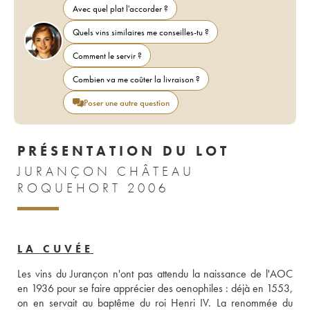
Avec quel plat l'accorder ?
Quels vins similaires me conseilles-tu ?
Comment le servir ?
Combien va me coûter la livraison ?
Poser une autre question
PRÉSENTATION DU LOT
JURANÇON CHÂTEAU
ROQUEHORT 2006
LA CUVÉE
Les vins du Jurançon n'ont pas attendu la naissance de l'AOC 
en 1936 pour se faire apprécier des oenophiles : déjà en 1553, 
on en servait au baptême du roi Henri IV. La renommée du 