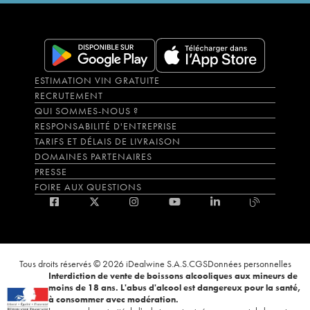
ESTIMATION VIN GRATUITE
RECRUTEMENT
QUI SOMMES-NOUS ?
RESPONSABILITÉ D'ENTREPRISE
TARIFS ET DÉLAIS DE LIVRAISON
DOMAINES PARTENAIRES
PRESSE
FOIRE AUX QUESTIONS
Tous droits réservés © 2026 iDealwine S.A.S.
CGS
Données personnelles
Interdiction de vente de boissons alcooliques aux mineurs de
moins de 18 ans. L'abus d'alcool est dangereux pour la santé,
à consommer avec modération.