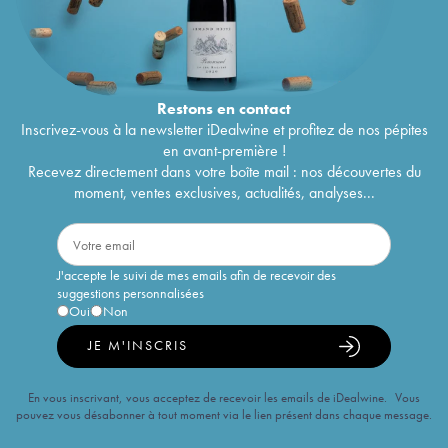
Restons en
contact
Inscrivez-vous à la newsletter iDealwine et profitez de nos pépites
en avant-première !
Recevez directement dans votre boîte mail : nos découvertes du
moment, ventes exclusives, actualités, analyses...
J'accepte le suivi de mes emails afin de recevoir des
suggestions personnalisées
Oui
Non
JE M'INSCRIS
En vous inscrivant, vous acceptez de recevoir les emails de iDealwine. Vous
pouvez vous désabonner à tout moment via le lien présent dans chaque message.