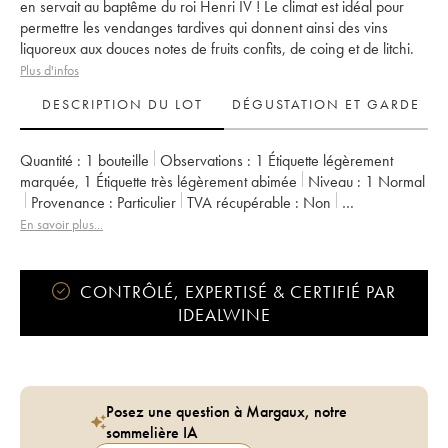
en servait au baptême du roi Henri IV ! Le climat est idéal pour
permettre les vendanges tardives qui donnent ainsi des vins
liquoreux aux douces notes de fruits confits, de coing et de litchi.
Plus d'infos
DESCRIPTION DU LOT
DÉGUSTATION ET GARDE
Quantité :
1 bouteille
Observations :
1 Étiquette légèrement
marquée
,
1 Étiquette très légèrement abimée
Niveau :
1
Normal
Provenance :
particulier
TVA récupérable :
non
Région :
Sud Ouest
Appellation :
Jurançon
En savoir plus...
CONTRÔLÉ, EXPERTISÉ & CERTIFIÉ PAR
IDEALWINE
Posez une question à Margaux, notre
sommelière IA