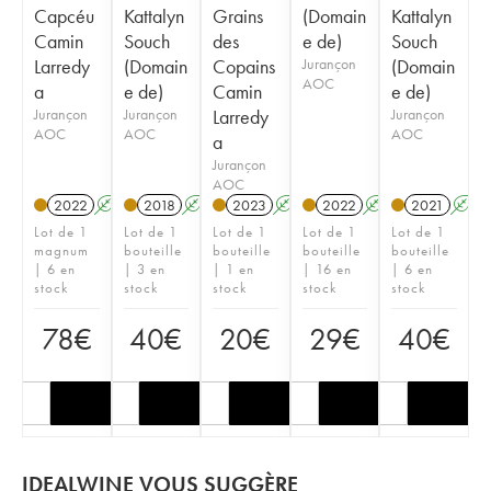
Capcéu
Kattalyn
Grains
(Domain
Kattalyn
Camin
Souch
des
e de)
Souch
Larredy
(Domain
Copains
Jurançon
(Domain
AOC
a
e de)
Camin
e de)
Jurançon
Jurançon
Larredy
Jurançon
AOC
AOC
AOC
a
Jurançon
AOC
2022
A
2018
A
2023
A
2022
A
2021
A
Lot de 1
Lot de 1
Lot de 1
Lot de 1
Lot de 1
magnum
bouteille
bouteille
bouteille
bouteille
| 6 en
| 3 en
| 1 en
| 16 en
| 6 en
stock
stock
stock
stock
stock
78
€
40
€
20
€
29
€
40
€
IDEALWINE VOUS SUGGÈRE