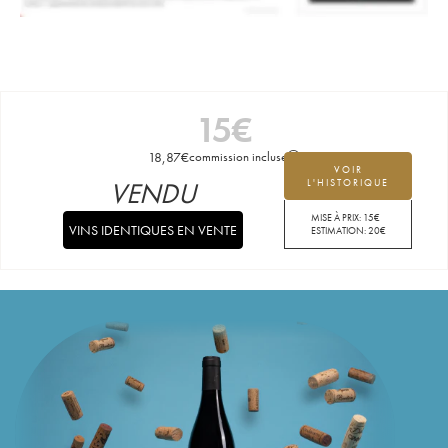
15
€
18,87
€
commission incluse
VOIR
VENDU
L'HISTORIQUE
MISE À PRIX:
15
€
VINS IDENTIQUES EN VENTE
ESTIMATION:
20
€