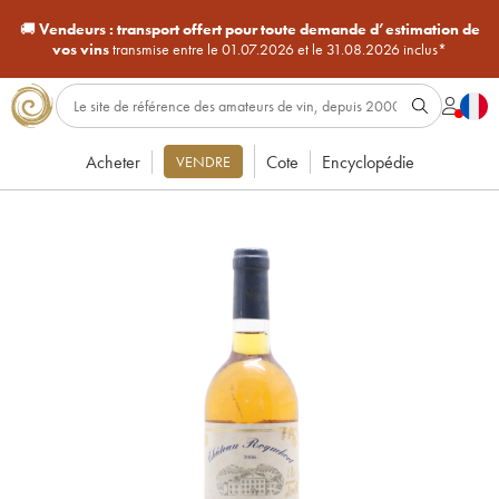
🚚
Vendeurs :
transport offert pour toute demande d’estimation de
vos vins
transmise entre le 01.07.2026 et le 31.08.2026 inclus*
Acheter
Cote
Encyclopédie
VENDRE