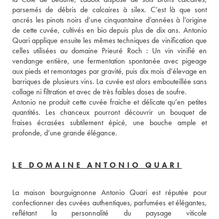
parsemés de débris de calcaires à silex. C’est là que sont 
ancrés les pinots noirs d’une cinquantaine d’années à l’origine 
de cette cuvée, cultivés en bio depuis plus de dix ans. Antonio 
Quari applique ensuite les mêmes techniques de vinification que 
celles utilisées au domaine Prieuré Roch : Un vin vinifié en 
vendange entière, une fermentation spontanée avec pigeage 
aux pieds et remontages par gravité, puis dix mois d’élevage en 
barriques de plusieurs vins. La cuvée est alors embouteillée sans 
collage ni filtration et avec de très faibles doses de soufre.  
Antonio ne produit cette cuvée fraiche et délicate qu’en petites 
quantités. Les chanceux pourront découvrir un bouquet de 
fraises écrasées subtilement épicé, une bouche ample et 
profonde, d’une grande élégance.   
LE DOMAINE ANTONIO QUARI
La maison bourguignonne Antonio Quari est réputée pour 
confectionner des cuvées authentiques, parfumées et élégantes, 
reflétant la personnalité du paysage viticole 