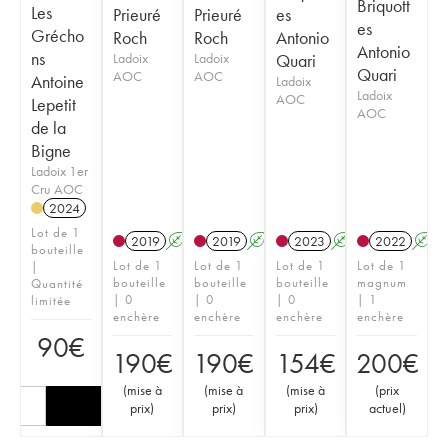
Briquott
Les
Prieuré
Prieuré
es
es
Grécho
Roch
Roch
Antonio
Antonio
ns
Ladoix
Ladoix
Quari
Quari
AOC
AOC
Antoine
Ladoix
Ladoix
AOC
Lepetit
AOC
de la
Bigne
Ladoix 1er
Cru AOC
2024
Lot de 1
2019
A
S
2019
A
S
2023
A
2022
A
bouteille
Lot de 1
Lot de 1
Lot de 1
Lot de 1
|
bouteille
bouteille
bouteille
magnum
Quantité
| 0
| 0
| 0
| 1
limitée
enchère
enchère
enchère
enchère
90
€
190
€
190
€
154
€
200
€
(
mise à
(
mise à
(
mise à
(
prix
prix
)
prix
)
prix
)
actuel
)