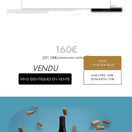
160
€
201,28
€
commission incluse
VOIR
VENDU
L'HISTORIQUE
MISE À PRIX:
130
€
VINS IDENTIQUES EN VENTE
ESTIMATION:
210
€