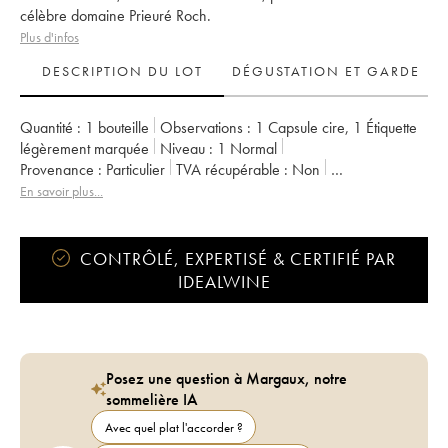
célèbre domaine Prieuré Roch.
Plus d'infos
DESCRIPTION DU LOT
DÉGUSTATION ET GARDE
Quantité :
1 bouteille
Observations :
1 Capsule cire
,
1 Étiquette
légèrement marquée
Niveau :
1
Normal
Provenance :
particulier
TVA récupérable :
non
Région :
Bourgogne
Appellation :
Ladoix
En savoir plus...
Propriétaire :
Antonio Quari
CONTRÔLÉ, EXPERTISÉ & CERTIFIÉ PAR
IDEALWINE
Posez une question à Margaux, notre
sommelière IA
Avec quel plat l'accorder ?