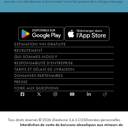
pouvez vous désabonner à tout moment via le lien présent dans chaque message.
ESTIMATION VIN GRATUITE
RECRUTEMENT
QUI SOMMES-NOUS ?
RESPONSABILITÉ D'ENTREPRISE
TARIFS ET DÉLAIS DE LIVRAISON
DOMAINES PARTENAIRES
PRESSE
FOIRE AUX QUESTIONS
Tous droits réservés © 2026 iDealwine S.A.S.
CGS
Données personnelles
Interdiction de vente de boissons alcooliques aux mineurs de